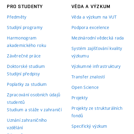
PRO STUDENTY
VĚDA A VÝZKUM
Předměty
Věda a výzkum na VUT
Studijní programy
Podpora excelence
Harmonogram
Mezinárodní vědecká rada
akademického roku
Systém zajišťování kvality
Závěrečné práce
výzkumu
Doktorské studium
Výzkumné infrastruktury
Studijní předpisy
Transfer znalostí
Poplatky za studium
Open Science
Zpracování osobních údajů
Projekty
studentů
Projekty ze strukturálních
Studium a stáže v zahraničí
fondů
Uznání zahraničního
Specifický výzkum
vzdělání