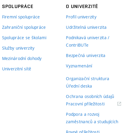
SPOLUPRÁCE
O UNIVERZITĚ
Firemní spolupráce
Profil univerzity
Zahraniční spolupráce
Udržitelná univerzita
Spolupráce se školami
Podnikavá univerzita /
ContriBUTe
Služby univerzity
Bezpečná univerzita
Mezinárodní dohody
Vyznamenání
Univerzitní sítě
Organizační struktura
Úřední deska
Ochrana osobních údajů
(externí
Pracovní příležitosti
odkaz)
Podpora a rozvoj
zaměstnanců a studujících
Rovné příležitosti