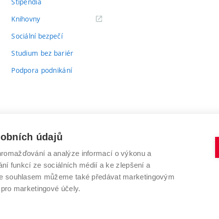
Stipendia
(externí
Knihovny
odkaz)
Sociální bezpečí
Studium bez bariér
Podpora podnikání
sobních údajů
romažďování a analýze informací o výkonu a
VYSOKÉ UČENÍ TECHNICKÉ V BRNĚ
ní funkcí ze sociálních médií a ke zlepšení a
Antonínská 548/1
www.vut.cz
 Se souhlasem můžeme také předávat marketingovým
602 00 Brno
vut@vutbr.cz
 pro marketingové účely.