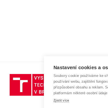
Nastavení cookies a o
Soubory cookie používáme ke sh
Vysoké
používání webu, zajištění fungová
učení
přizpůsobení obsahu a reklam.
technické
platformám některé osobní údaje
v
Zjistit více
Brně