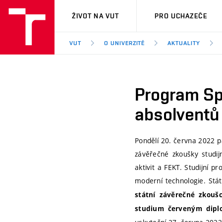
VUT
ŽIVOT NA VUT
PRO UCHAZEČE
VUT
O UNIVERZITĚ
AKTUALITY
Program Spo
absolventů
Pondělí 20. června 2022 p
závěřečné zkoušky studij
aktivit a FEKT. Studijní p
moderní technologie. Stá
státní závěrečné zkouš
studium červeným dip