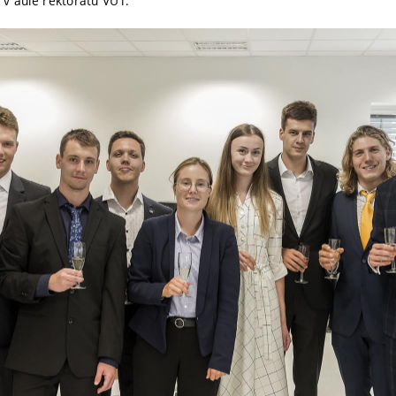
 v aule rektorátu VUT.