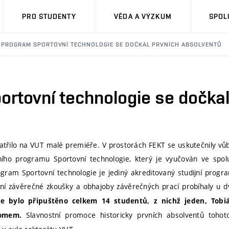
PRO STUDENTY
VĚDA A VÝZKUM
SPOL
PROGRAM SPORTOVNÍ TECHNOLOGIE SE DOČKAL PRVNÍCH ABSOLVENTŮ
rtovní technologie se dočkal
atřilo na VUT malé premiéře. V prostorách FEKT se uskutečnily vůb
ního programu Sportovní technologie, který je vyučován ve spol
rogram Sportovní technologie je jediný akreditovaný studijní progr
tní závěrečné zkoušky a obhajoby závěrečných prací probíhaly u d
ce bylo připuštěno celkem 14 studentů, z nichž jeden, Tobiá
Slavnostní promoce historicky prvních absolventů tohot
lomem.