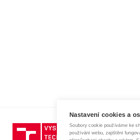
Nastavení cookies a o
Soubory cookie používáme ke sh
Vysoké
používání webu, zajištění fungová
učení