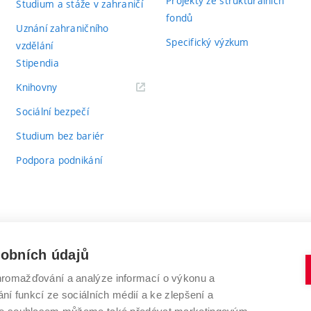
Projekty ze strukturálních
Studium a stáže v zahraničí
fondů
Uznání zahraničního
Specifický výzkum
vzdělání
Stipendia
(externí
Knihovny
odkaz)
Sociální bezpečí
Studium bez bariér
Podpora podnikání
sobních údajů
romažďování a analýze informací o výkonu a
VYSOKÉ UČENÍ TECHNICKÉ V BRNĚ
ní funkcí ze sociálních médií a ke zlepšení a
Antonínská 548/1
www.vut.cz