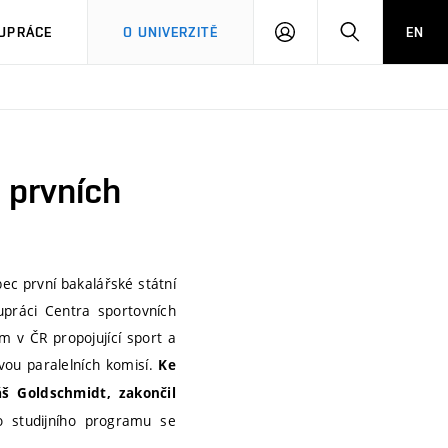
PŘIHLÁSIT
HLEDAT
UPRÁCE
O UNIVERZITĚ
EN
SE
 prvních
ec první bakalářské státní
upráci Centra sportovních
am v ČR propojující sport a
vou paralelních komisí.
Ke
š Goldschmidt, zakončil
o studijního programu se