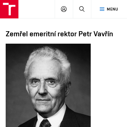
VUT
PŘIHLÁSIT
HLEDAT
MENU
SE
Zemřel emeritní rektor Petr Vavřín