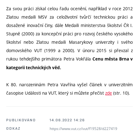
Za svou práci získal celou řadu ocenění, například v roce 2012
Zlatou medaili MSV za celoživotní tvůrčí technickou práci a
dosažené inovační činy, dále Medaili ministerstva školství ČR I.
Stupně (2000) za koncepční práci pro rozvoj českého vysokého
školství nebo Zlatou medaili Masarykovy univerzity i svého
domovského VUT (1999 a 2000). V únoru 2015 si převzal z
rukou tehdejšího primátora Petra Vokřála
Cenu města Brna v
kategorii technických věd.
K 80. narozeninám Petra Vavřína vyšel článek v univerzitním
časopise Události na VUT, který si můžete přečíst
zde
(str. 10).
PUBLIKOVÁNO
14.06.2022 14:26
https://www.vut.cz/vut/f19528/d227419
ODKAZ