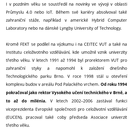
I v pozdním věku se soustředil na novinky ve vývoji v oblasti
Průmyslu 4.0 nebo IoT. Během své kariéry absolvoval také
zahraniční stáže, například v americké Hybrid Computer
Laboratory nebo na dánské Lyngby University of Technology.
Kromě FEKT se podílel na výzkumu i na CEITEC VUT a také na
Institutu celoživotního vzdělávání, kde umožnil vznik univerzity
třetího věku. V letech 1991 až 1994 byl prorektorem VUT pro
zahraniční styky a napomohl k založení dnešního
Technologického parku Brno. V roce 1998 stál u otevření
komplexu budov v areálu Pod Palackého vrchem.
Od roku 1994
pokračoval jako rektor Vysokého učení technického v Brně, a
V letech 2002–2006 zastával funkci
to až do milénia.
viceprezidenta Evropské společnosti pro celoživotní vzdělávání
(EUCEN), pracoval také coby předseda Asociace univerzit
třetího věku.