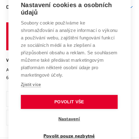
Firemní spolupráce
Nastavení cookies a osobních
Mezinárodní vědecká rada
O UNIVERZITĚ
Doktorské studium
Podpora podnikání
E-přihláška
údajů
Zahraniční spolupráce
Systém zajišťování kvality výzkumu
Profil univerzity
Soubory cookie používáme ke
Spolupráce se školami
Vysoké
Výzkumné infrastruktury
shromažďování a analýze informací o výkonu
Udržitelná univerzita
učení
Služby univerzity
Transfer znalostí
a používání webu, zajištění fungování funkcí
technické
Podnikavá univerzita / ContriBUTe
Mezinárodní dohody
ze sociálních médií a ke zlepšení a
Open Science
v
Bezpečná univerzita
přizpůsobení obsahu a reklam. Se souhlasem
Univerzitní sítě
Brně
Projekty
můžeme také předávat marketingovým
VYSOKÉ UČENÍ TECHNICKÉ V BRNĚ
Vyznamenání
platformám některé osobní údaje pro
Projekty ze strukturálních fondů
Antonínská 548/1
www.vut.cz
marketingové účely.
Organizační struktura
602 00 Brno
vut@vutbr.cz
Specifický výzkum
Zjistit více
Úřední deska
Ochrana osobních údajů
POVOLIT VŠE
(externí
Pracovní příležitosti
Nastavení
odkaz)
Podpora a rozvoj zaměstnanců a studujících
Povolit pouze nezbytné
Rovné příležitosti