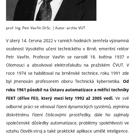
prof. Ing. Petr Vavřín DrSc. | Autor: archiv VUT
V úterý 14. června 2022 v ranních hodinách zemřela významná
osobnost Vysokého učení technického v Brně, emeritní rektor
Petr Vavřín. Profesor Vavřín se narodil 18. května 1937 v
Olomouci a absolvoval elektrofakultu na pražském ČVUT. V
roce 1974 se habilitoval na brněnské technice, roku 1991 zde
byl jmenován profesorem oboru Technická kybernetika.
Od
roku 1961 působil na Ústavu automatizace a měřicí techniky
Ve své
FEKT (dříve FEI), který mezi lety 1992 až 2005 vedl.
odborné práci se věnoval řízení dynamických systémů, zejména
diskrétnímu řízení číslicovými prostředky, dále ho zajímaly
společenské důsledky automatizace, problémy spolehlivosti ve
vztahu člověk-stroj a také praktické aplikace umělé inteligence.