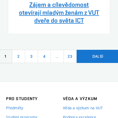
Zájem a cílevědomost
otevírají mladým ženám z VUT
dveře do světa ICT
1
2
3
4
…
23
DALŠÍ
PRO STUDENTY
VĚDA A VÝZKUM
Předměty
Věda a výzkum na VUT
Studijní programy
Podpora excelence