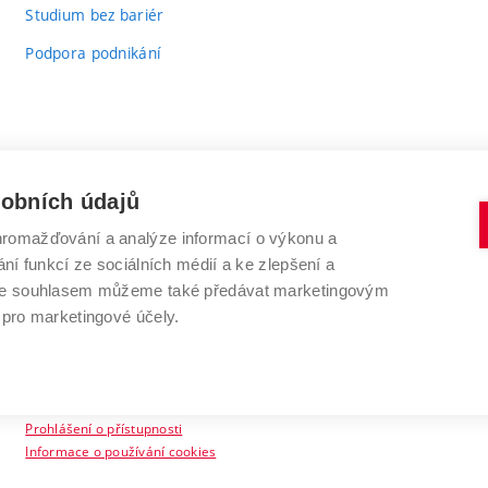
Studium bez bariér
Podpora podnikání
sobních údajů
romažďování a analýze informací o výkonu a
VYSOKÉ UČENÍ TECHNICKÉ V BRNĚ
ní funkcí ze sociálních médií a ke zlepšení a
Antonínská 548/1
www.vut.cz
 Se souhlasem můžeme také předávat marketingovým
602 00 Brno
vut@vutbr.cz
 pro marketingové účely.
Prohlášení o přístupnosti
Informace o používání cookies