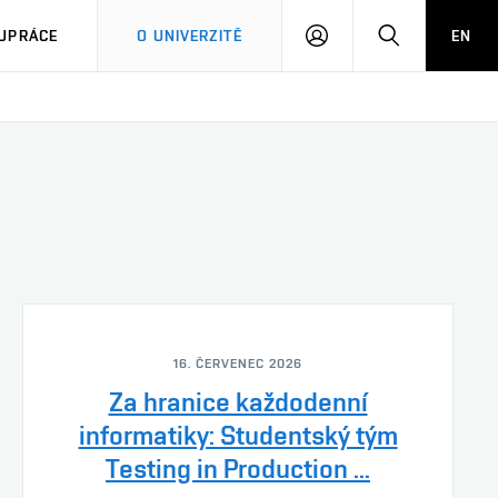
PŘIHLÁSIT
HLEDAT
UPRÁCE
O UNIVERZITĚ
EN
SE
16. ČERVENEC 2026
Za hranice každodenní
informatiky: Studentský tým
Testing in Production ...