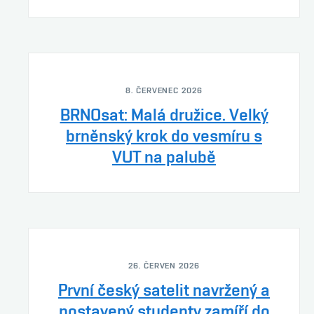
8. ČERVENEC 2026
BRNOsat: Malá družice. Velký
brněnský krok do vesmíru s
VUT na palubě
26. ČERVEN 2026
První český satelit navržený a
postavený studenty zamíří do