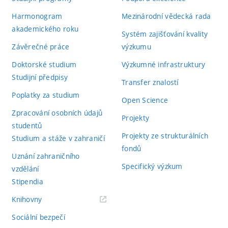
Harmonogram
Mezinárodní vědecká rada
akademického roku
Systém zajišťování kvality
Závěrečné práce
výzkumu
Doktorské studium
Výzkumné infrastruktury
Studijní předpisy
Transfer znalostí
Poplatky za studium
Open Science
Zpracování osobních údajů
Projekty
studentů
Projekty ze strukturálních
Studium a stáže v zahraničí
fondů
Uznání zahraničního
Specifický výzkum
vzdělání
Stipendia
(externí
Knihovny
odkaz)
Sociální bezpečí