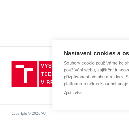
Nastavení cookies a o
Soubory cookie používáme ke sh
Vysoké
používání webu, zajištění fungová
učení
přizpůsobení obsahu a reklam.
technické
platformám některé osobní údaje
v
Zjistit více
Brně
Copyright © 2026 VUT