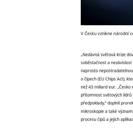
V Česku vznikne národní c
„Nedávná světová krize dov
soběstačnost a nezávislost 
naprosto nepostradatelnou
o čipech (EU Chips Act), kt
než 43 miliard eur. „Česk
přítomnost světových lídrů v
předpoklady,“ doplnil pror
mikroskopie a také význam
procesu čipů a jejich aplik