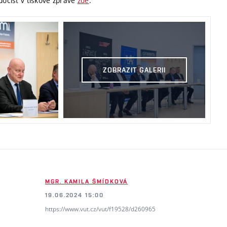
dočíst v tiskové zprávě
zde
.
ZOBRAZIT GALERII
MGR. KAMILA ŠMÍDKOVÁ
19.06.2024 15:00
https://www.vut.cz/vut/f19528/d260965