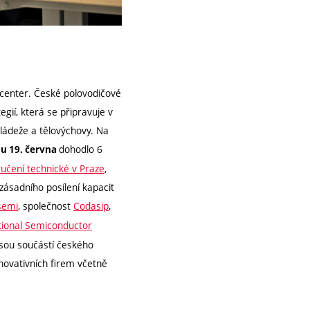
 center. České polovodičové
gií, která se připravuje v
ládeže a tělovýchovy. Na
dohodlo 6
du 19. června
učení technické v Praze
,
 zásadního posílení kapacit
semi
, společnost
Codasip
,
ional Semiconductor
 jsou součástí českého
inovativních firem včetně