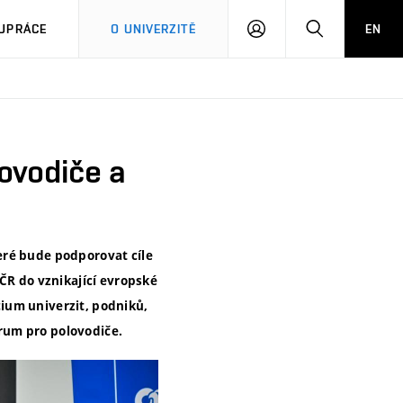
PŘIHLÁSIT
HLEDAT
UPRÁCE
O UNIVERZITĚ
EN
SE
ovodiče a
eré bude podporovat cíle
ČR do vznikající evropské
ium univerzit, podniků,
rum pro polovodiče.