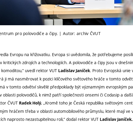
entrum pro polovodiče a čipy. | Autor: archiv ČVUT
edla Evropu na křižovatku. Evropa si uvědomila, že potřebujeme posíli
v kritických zdrojích a technologiích. A polovodiče a čipy jsou v dnešn
 komoditou,“ uvedl rektor VUT
. Proto Evropská unie 
Ladislav Janíček
erá ji má nasměrovat k pozici klíčového světového hráče v tomto odvětví
o má v tomto odvětví skvělé předpoklady být významným evropským pa
 oblasti polovodičů, k nimž patří společnosti onsemi či Codasip a další, 
ektor ČVUT
„Kromě toho je Česká republika světovým centr
Radek Holý.
ným hráčem třeba v oblasti automobilového průmyslu, které mají ve 
acích naprosto nezastupitelnou roli,“ dodal rektor VUT
Ladislav Janíček.