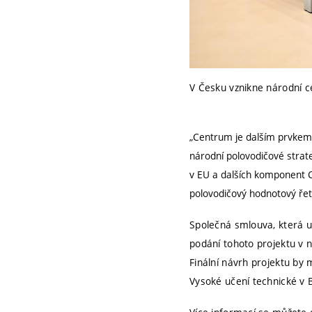
V Česku vznikne národní c
„Centrum je dalším prvkem v
národní polovodičové strate
v EU a dalších komponent Ch
polovodičový hodnotový řet
Společná smlouva, která up
podání tohoto projektu v 
Finální návrh projektu by
Vysoké učení technické v 