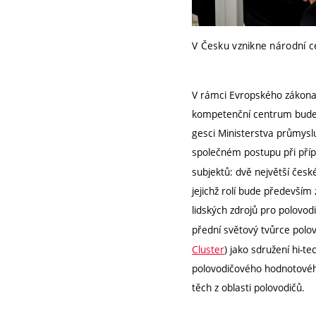
V Česku vznikne národní c
V rámci Evropského zákona 
kompetenční centrum bude je
gesci Ministerstva průmysl
společném postupu při pří
subjektů: dvě největší česk
jejichž rolí bude především
lidských zdrojů pro polovod
přední světový tvůrce polo
Cluster
) jako sdružení hi-t
polovodičového hodnotové
těch z oblasti polovodičů.