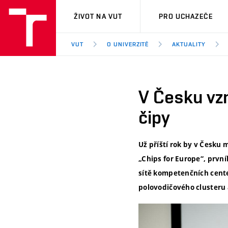
VUT
ŽIVOT NA VUT
PRO UCHAZEČE
VUT
O UNIVERZITĚ
AKTUALITY
V Česku vzn
čipy
Už příští rok by v Česku
„Chips for Europe“, první
sítě kompetenčních cente
polovodičového clusteru 