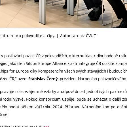
entrum pro polovodiče a čipy. | Autor: archiv ČVUT
 posilování pozice ČR v polovodičích, o kterou klastr dlouhodobě usilu
gie. Jako člen Silicon Europe Alliance klastr integruje ČR do sítě komp
ips for Europe díky kompetencím všech svých stávajících i budoucích č
ězec ČR,“ uvedl
, prezident Národního polovodičového 
Stanislav Černý
ravuje role, vzájemné vztahy a odpovědnost jednotlivých partnerů, 
národní výzvě. Pokud konsorcium uspěje, bude se ucházet o další zd
 mělo podat během září roku 2024. Přípravu Národního kompetenční
Brně.