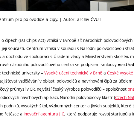
entrum pro polovodiče a čipy. | Autor: archiv ČVUT
o čipech (EU Chips Act) vzniká v Evropě síť národních polovodičových
jí součástí. Centrum vzniká v souladu s Národní polovodičovou strate
u a obchodu ve spolupráci s Úřadem vlády a Ministerstvem školství, m
pravě národního polovodičového centra se podpisem smlouvy
ve stře
é technické univerzity –
Vysoké učení technické v Brně
a
České vysoké 
 zajišťovat vzdělávání v oblasti polovodičů a navrhování čipů za účelem
ičový průmysl v
ČR
největší český výrobce polovodičů – společnost
on
,
vodičových návrhových aplikací
Národní polovodičový klastr (
Czech Nat
,
ech podniků, vysokých škol, výzkumných center a jiných subjektů, které
ho řetězce a
inovační agentura JIC
, která podporuje rozvoj startupů a 