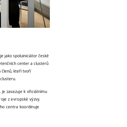
je jako spoluiniciátor české
etenčních center a clusterů
lenů, kteří tvoří
clusteru.
je zavazuje k oficiálnímu
roje z evropské výzvy.
ho centra koordinuje