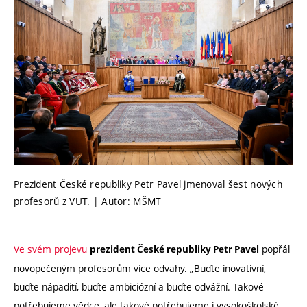
Prezident České republiky Petr Pavel jmenoval šest nových
profesorů z VUT. | Autor: MŠMT
Ve svém projevu
popřál
prezident České republiky Petr Pavel
novopečeným profesorům více odvahy. „Buďte inovativní,
buďte nápadití, buďte ambiciózní a buďte odvážní. Takové
potřebujeme vědce, ale takové potřebujeme i vysokoškolské