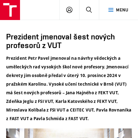
VUT
PŘIHLÁSIT
HLEDAT
MENU
SE
Prezident jmenoval šest nových
profesorů z VUT
Prezident Petr Pavel jmenoval na návrhy vědeckých a
uměleckých rad vysokých škol nové profesory. Jmenovací
dekrety jim osobně předal v úterý 10. prosince 2024 v
pražském Karolinu. Vysoké učení technické v Brně (VUT)
má šest nových profesorů – Jana Hajného z FEKT VUT,
Zdeňka Jeglu z FSI VUT, Karla Katovského z FEKT VUT,
Miroslava Kolíbala z FSI VUT a CEITEC VUT, Pavla Rovnaníka
z FAST VUT a Pavla Schmida z FAST VUT.