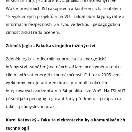
Research Lab). Je autorem 74 publikací indexovaných ve
WoS v prestižních ISI časopisech a konferencích, řešitelem
15 výzkumných projektů a na VUT založil obor kryptografie a
informační bezpečnosti. Za svou vědeckou i pedagogickou
činnost získal řadu ocenění.
Zdeněk Jegla – Fakulta strojního inženýrství
Zdeněk Jegla je odborník na procesní a energetické
inženýrství, zaměřený na návrh zařízení pro výměnu tepla s
cílem snižovat energetickou náročnost. Od roku 2005 vede
výzkumný tým, je autorem konceptu multifunkčních
integrovaných zařízení a má 64 publikací ve WoS. Na FSI VUT
působí jako pedagog a garant řady předmětů, spolupracuje
také s průmyslovou praxí.
Karel Katovský – Fakulta elektrotechniky a komunikačních
technologií