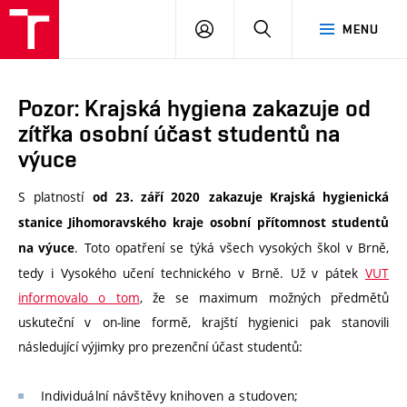
VUT
PŘIHLÁSIT
HLEDAT
MENU
SE
Pozor: Krajská hygiena zakazuje od
zítřka osobní účast studentů na
výuce
S platností
od 23. září 2020
zakazuje Krajská hygienická
stanice Jihomoravského kraje
osobní přítomnost studentů
. Toto opatření se týká všech vysokých škol v Brně,
na výuce
tedy i Vysokého učení technického v Brně. Už v pátek
VUT
informovalo o tom
, že se maximum možných předmětů
uskuteční v on-line formě, krajští hygienici pak stanovili
následující výjimky pro prezenční účast studentů:
Individuální návštěvy knihoven a studoven;