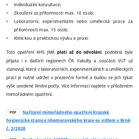
Individuální konzultace;
Zkoušení za přítomnosti max. 10 osob;
Laboratorní, experimentální nebo umělecká práce za
přítomnosti max. 15 osob;
Klinickou a praktickou výuku a praxi.
Toto opatření KHS JMK
, podobná byla
platí až do odvolání
přijata i v dalších regionech ČR. Fakulty a součásti VUT už
stanovují, které z laboratorních, experimentálních a uměleckých
prací je nutné udržet v prezenční formě a budou se jich týkat
výše uvedené limitní počty. Více informací najdete v přiloženém
mimořádném opatření.
Nařízení mimořádného opatření Krajské
PDF
hygienické stanice Jihomoravského kraje se sídlem v Brně
č. 2/2020