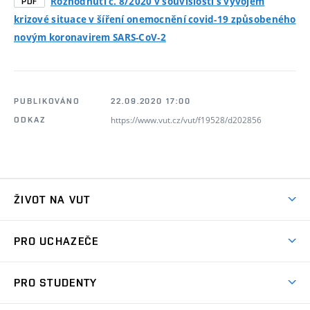
Rozhodnutí č. 8/2020 v souvislosti s vývojem
PDF
krizové situace v šíření onemocnění covid-19 způsobeného
novým koronavirem SARS-CoV-2
PUBLIKOVÁNO
22.09.2020 17:00
https://www.vut.cz/vut/f19528/d202856
ODKAZ
ŽIVOT NA VUT
Atmosféra VUT
PRO UCHAZEČE
Prostory školy
Proč na VUT
Koleje
PRO STUDENTY
Studijní programy
Stravování