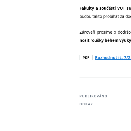
Fakulty a součásti VUT se
budou takto probíhat za dod
Zároveň prosíme o dodržov
nosit roušky během výuk
Rozhodnutí č. 7/
PDF
PUBLIKOVÁNO
ODKAZ