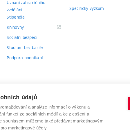
Uznání zahraničního
Specifický výzkum
vzdělání
Stipendia
(externí
Knihovny
odkaz)
Sociální bezpečí
Studium bez bariér
Podpora podnikání
sobních údajů
romažďování a analýze informací o výkonu a
VYSOKÉ UČENÍ TECHNICKÉ V BRNĚ
ní funkcí ze sociálních médií a ke zlepšení a
Antonínská 548/1
www.vut.cz
 Se souhlasem můžeme také předávat marketingovým
602 00 Brno
vut@vutbr.cz
 pro marketingové účely.