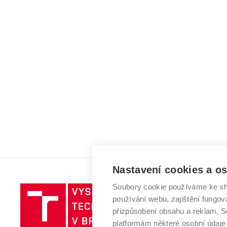
Nastavení cookies a o
Soubory cookie používáme ke sh
Vysoké
používání webu, zajištění fungová
učení
přizpůsobení obsahu a reklam.
technické
platformám některé osobní údaje