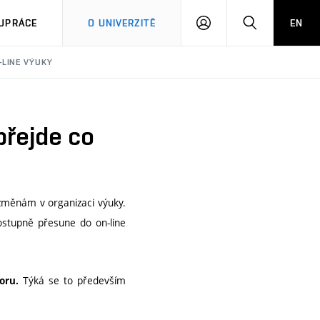
PŘIHLÁSIT
HLEDAT
UPRÁCE
O UNIVERZITĚ
EN
SE
-LINE VÝUKY
přejde co
e změnám v organizaci výuky.
ostupně přesune do on-line
Týká se to především
oru.