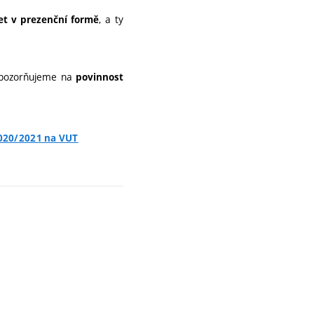
, a ty
žet v prezenční formě
upozorňujeme na
povinnost
2020/2021 na VUT