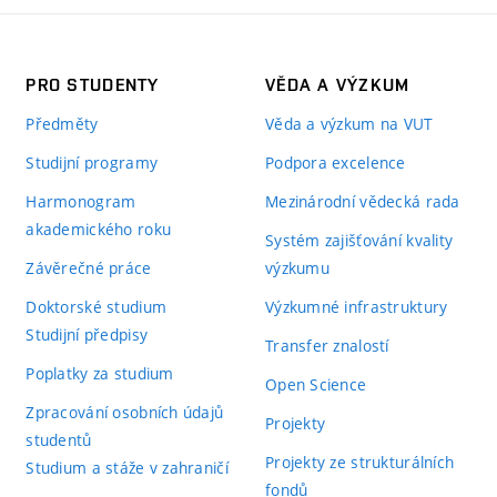
PRO STUDENTY
VĚDA A VÝZKUM
Předměty
Věda a výzkum na VUT
Studijní programy
Podpora excelence
Harmonogram
Mezinárodní vědecká rada
akademického roku
Systém zajišťování kvality
Závěrečné práce
výzkumu
Doktorské studium
Výzkumné infrastruktury
Studijní předpisy
Transfer znalostí
Poplatky za studium
Open Science
Zpracování osobních údajů
Projekty
studentů
Projekty ze strukturálních
Studium a stáže v zahraničí
fondů