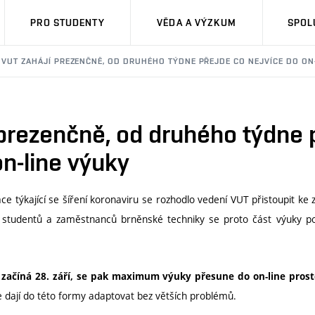
PRO STUDENTY
VĚDA A VÝZKUM
SPOL
VUT ZAHÁJÍ PREZENČNĚ, OD DRUHÉHO TÝDNE PŘEJDE CO NEJVÍCE DO ON
prezenčně, od druhého týdne 
on-line výuky
ace týkající se šíření koronaviru se rozhodlo vedení VUT přistoupit k
 studentů a zaměstnanců brněnské techniky se proto část výuky p
začíná 28. září, se pak maximum výuky přesune do on-line prost
e dají do této formy adaptovat bez větších problémů.