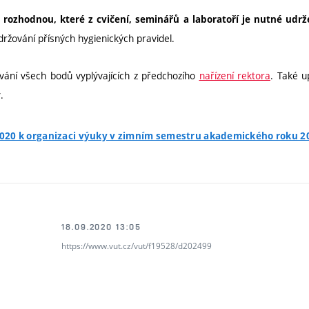
 rozhodnou, které z cvičení, seminářů a laboratoří je nutné udr
ržování přísných hygienických pravidel.
ání všech bodů vyplývajících z předchozího
nařízení rektora
. Také 
.
y
2020 k organizaci výuky v zimním semestru akademického roku 
18.09.2020 13:05
https://www.vut.cz/vut/f19528/d202499