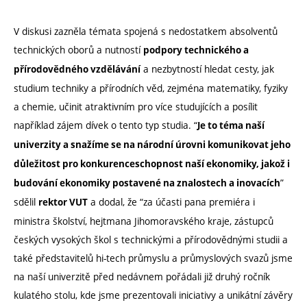
V diskusi zazněla témata spojená s nedostatkem absolventů
technických oborů a nutností
podpory technického a
a nezbytností hledat cesty, jak
přírodovědného vzdělávání
studium techniky a přírodních věd, zejména matematiky, fyziky
a chemie, učinit atraktivním pro více studujících a posílit
například zájem dívek o tento typ studia. “
Je to téma naší
univerzity a snažíme se na národní úrovni komunikovat jeho
důležitost pro konkurenceschopnost naší ekonomiky, jakož i
”
budování ekonomiky postavené na znalostech a inovacích
sdělil
a dodal, že “za účasti pana premiéra i
rektor VUT
ministra školství, hejtmana Jihomoravského kraje, zástupců
českých vysokých škol s technickými a přírodovědnými studii a
také představitelů hi-tech průmyslu a průmyslových svazů jsme
na naší univerzitě před nedávnem pořádali již druhý ročník
kulatého stolu, kde jsme prezentovali iniciativy a unikátní závěry