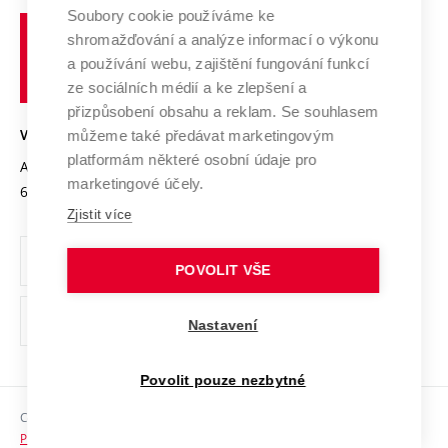
Profil univerzity
Spolupráce se školami
Soubory cookie používáme ke
Vysoké
Výzkumné infrastruktury
shromažďování a analýze informací o výkonu
Udržitelná univerzita
učení
Služby univerzity
Transfer znalostí
a používání webu, zajištění fungování funkcí
technické
Podnikavá univerzita / ContriBUTe
Mezinárodní dohody
ze sociálních médií a ke zlepšení a
Open Science
v
Bezpečná univerzita
přizpůsobení obsahu a reklam. Se souhlasem
Univerzitní sítě
Brně
Projekty
můžeme také předávat marketingovým
VYSOKÉ UČENÍ TECHNICKÉ V BRNĚ
Vyznamenání
platformám některé osobní údaje pro
Projekty ze strukturálních fondů
Antonínská 548/1
www.vut.cz
marketingové účely.
Organizační struktura
602 00 Brno
vut@vutbr.cz
Specifický výzkum
Zjistit více
Úřední deska
Ochrana osobních údajů
POVOLIT VŠE
(externí
Pracovní příležitosti
Nastavení
odkaz)
Podpora a rozvoj zaměstnanců a studujících
Povolit pouze nezbytné
Rovné příležitosti
Copyright © 2026 VUT
Sociální bezpečí
Prohlášení o přístupnosti