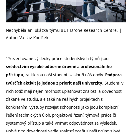
Nechyběla ani ukázka týmu BUT Drone Research Centre. |
Autor: Václav Koníček
“Prezentované výsledky práce studentských týmů jsou
svědectvím vysoké odborné úrovně a profesionálního
, za kterou naši studenti zaslouží náš obdiv.
přístupu
Podpora
. Studenti v
tvůrčích aktivit je jednou z priorit naší univerzity
nich totiž mají nejen možnost uplatňovat znalosti a dovednost
získané ve studiu, ale také na reálných projektech s
konkrétními výstupy rozvíjet schopnosti jako jsou komplexní
řešení technických úloh, projektové řízení, týmová práce či
systémový přístup a také vnímat odpovědnost za výsledek.
Právě tyto dovednosti vedle znalostí oceňují naši průmyslový