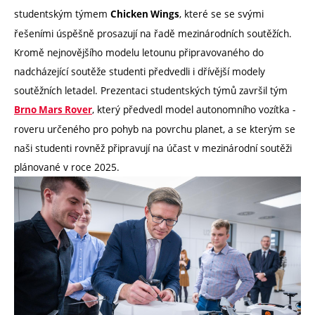
studentským týmem
, které se se svými
Chicken Wings
řešeními úspěšně prosazují na řadě mezinárodních soutěžích.
Kromě nejnovějšího modelu letounu připravovaného do
nadcházející soutěže studenti předvedli i dřívější modely
soutěžních letadel. Prezentaci studentských týmů završil tým
, který předvedl model autonomního vozítka -
Brno Mars Rover
roveru určeného pro pohyb na povrchu planet, a se kterým se
naši studenti rovněž připravují na účast v mezinárodní soutěži
plánované v roce 2025.