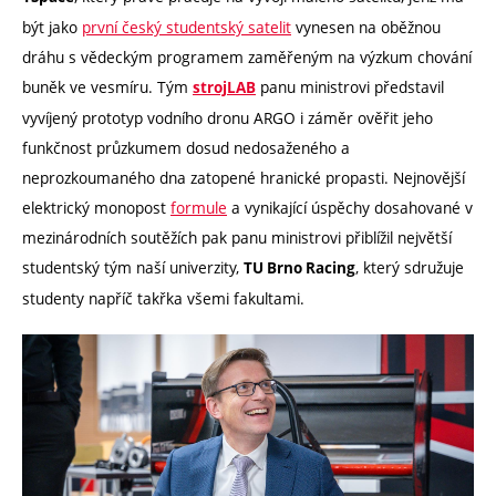
být jako
první český studentský satelit
vynesen na oběžnou
dráhu s vědeckým programem zaměřeným na výzkum chování
buněk ve vesmíru. Tým
panu ministrovi představil
strojLAB
vyvíjený prototyp vodního dronu ARGO i záměr ověřit jeho
funkčnost průzkumem dosud nedosaženého a
neprozkoumaného dna zatopené hranické propasti. Nejnovější
elektrický monopost
formule
a vynikající úspěchy dosahované v
mezinárodních soutěžích pak panu ministrovi přiblížil největší
studentský tým naší univerzity,
, který sdružuje
TU Brno Racing
studenty napříč takřka všemi fakultami.