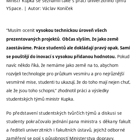
Ministr Kupka se seznámil také s prací univerzitního týmu
YSpace. | Autor: Václav Koníček
“Musím ocenit
vysokou technickou úroveň všech
.
prezentovaných projektů
Občas slyším, že jako země
zaostáváme. Práce studentů ale dokládají pravý opak. Sami
Pokud
se pouštějí do inovací s vysokou přidanou hodnotou.
navíc někdo říká, že nemáme jako země na to, abychom
rozvíjeli technologie pro průzkum vesmíru a pro nejrůznější
vesmírné mise, studenti tu ukazují, že do toho mají nejen chuť,
ale že jsou toho schopni,” zhodnotil práci a výsledky
studentských týmů ministr Kupka.
Po představení studentských tvůrčích týmů a diskusi se
studenty pokračovalo jednání pana ministra s děkany fakult
a řediteli univerzitních i fakultních ústavů, jejichž odborné
zaměření se pojí s působností Ministerstva dopravy.