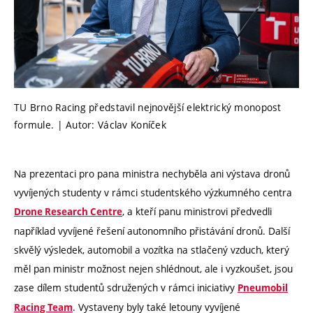
TU Brno Racing představil nejnovější elektrický monopost
formule. | Autor: Václav Koníček
Na prezentaci pro pana ministra nechyběla ani výstava dronů
vyvíjených studenty v rámci studentského výzkumného centra
, a kteří panu ministrovi předvedli
Drone Research Centre
například vyvíjené řešení autonomního přistávání dronů. Další
skvělý výsledek, automobil a vozítka na stlačený vzduch, který
měl pan ministr možnost nejen shlédnout, ale i vyzkoušet, jsou
zase dílem studentů sdružených v rámci iniciativy
Pneumobil
. Vystaveny byly také letouny vyvíjené
Racing Team