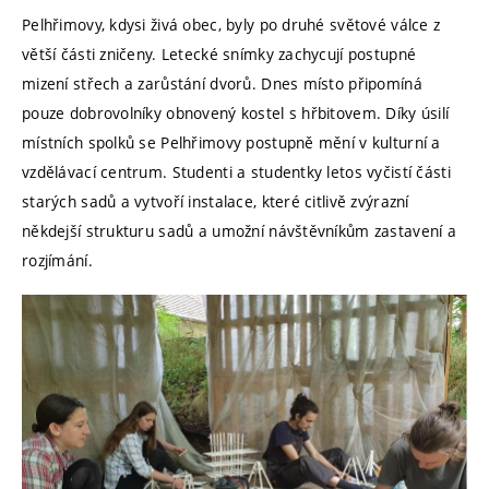
Pelhřimovy, kdysi živá obec, byly po druhé světové válce z
větší části zničeny. Letecké snímky zachycují postupné
mizení střech a zarůstání dvorů. Dnes místo připomíná
pouze dobrovolníky obnovený kostel s hřbitovem. Díky úsilí
místních spolků se Pelhřimovy postupně mění v kulturní a
vzdělávací centrum. Studenti a studentky letos vyčistí části
starých sadů a vytvoří instalace, které citlivě zvýrazní
někdejší strukturu sadů a umožní návštěvníkům zastavení a
rozjímání.