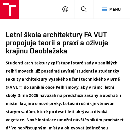
VUT
PŘIHLÁSIT
HLEDAT
MENU
SE
Letní škola architektury FA VUT
propojuje teorii s praxí a oživuje
krajinu Osoblažska
Studenti architektury zpřístupní staré sady v zaniklých
Pelhřimovech. Již posedmé zavítají studenti a studentky
Fakulty architektury Vysokého učení technického v Brně
(FA VUT) do zaniklé obce Pelhřimovy, aby v rámci letní
školy Dílna 2025 navázali na předchozí zásahy a obohatili
místní krajinu o nové prvky. Letošní ročník je věnován
starým sadům, které po desetiletí ukrývala divoká
vegetace. Nové instalace umožní návštěvníkům procházet
dříve nepřístupnými místy a objevovat jedinečnou