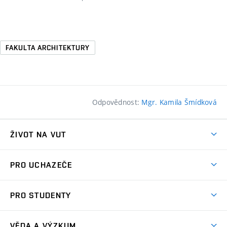
FAKULTA ARCHITEKTURY
Odpovědnost:
Mgr. Kamila Šmídková
ŽIVOT NA VUT
Atmosféra VUT
PRO UCHAZEČE
Prostory školy
Proč na VUT
Koleje
PRO STUDENTY
Studijní programy
Stravování
Předměty
Studijní předpisy
Studium a stáže v zahraničí
Stipendia
Dny otevřených dveří
VĚDA A VÝZKUM
Sport na VUT