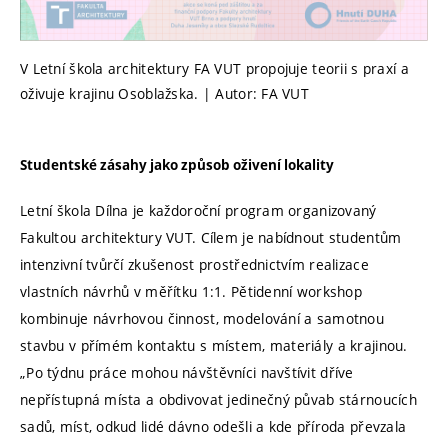
V Letní škola architektury FA VUT propojuje teorii s praxí a
oživuje krajinu Osoblažska. | Autor: FA VUT
Studentské zásahy jako způsob oživení lokality
Letní škola Dílna je každoroční program organizovaný
Fakultou architektury VUT. Cílem je nabídnout studentům
intenzivní tvůrčí zkušenost prostřednictvím realizace
vlastních návrhů v měřítku 1:1. Pětidenní workshop
kombinuje návrhovou činnost, modelování a samotnou
stavbu v přímém kontaktu s místem, materiály a krajinou.
„Po týdnu práce mohou návštěvníci navštívit dříve
nepřístupná místa a obdivovat jedinečný půvab stárnoucích
sadů, míst, odkud lidé dávno odešli a kde příroda převzala