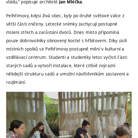
vládu,“ popisuje architekt
.
Jan Mléčka
Pelhřimovy, kdysi živá obec, byly po druhé světové válce z
větší části zničeny. Letecké snímky zachycují postupné
mizení střech a zarůstání dvorů. Dnes místo připomíná
pouze dobrovolníky obnovený kostel s hřbitovem. Díky úsilí
místních spolků se Pelhřimovy postupně mění v kulturní a
vzdělávací centrum. Studenti a studentky letos vyčistí části
starých sadů a vytvoří instalace, které citlivě zvýrazní
někdejší strukturu sadů a umožní návštěvníkům zastavení a
rozjímání.