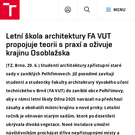
VUT
PŘIHLÁSIT
HLEDAT
MENU
SE
Letní škola architektury FA VUT
propojuje teorii s praxí a oživuje
krajinu Osoblažska
(TZ, Brno, 20. 6.) Studenti architektury zpřístupní staré
sady v zaniklých Pelhřimovech. Již posedmé zavítají
studenti a studentky Fakulty architektury Vysokého učení
technického v Brně (FA VUT) do zaniklé obce Pelhřimovy,
aby v rámci letní školy Dílna 2025 navázali na předchozí
zásahy a obohatili místní krajinu o nové prvky. Letošní
ročník je věnován starým sadům, které po desetiletí
ukrývala divoká vegetace. Nové instalace umožní
návštěvníkům procházet dříve nepřístupnými místy a