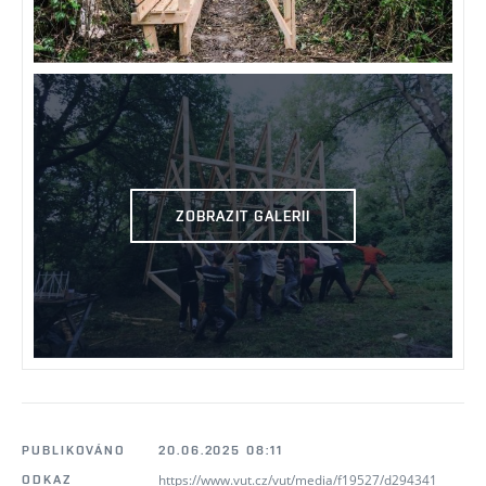
ZOBRAZIT GALERII
PUBLIKOVÁNO
20.06.2025 08:11
https://www.vut.cz/vut/media/f19527/d294341
ODKAZ