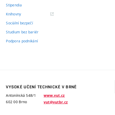
Stipendia
(externí
Knihovny
odkaz)
Sociální bezpečí
Studium bez bariér
Podpora podnikání
VYSOKÉ UČENÍ TECHNICKÉ V BRNĚ
Antonínská 548/1
www.vut.cz
602 00 Brno
vut@vutbr.cz