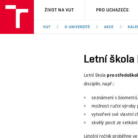
VUT
ŽIVOT NA VUT
PRO UCHAZEČE
VUT
O UNIVERZITĚ
AKCE
KALE
Letní škola 
Letní škola
pro středoško
disciplín, např.:
seznámení s biometrií,
možnost ruční výroby 
vytvoření své vlastní c
skvělý pocit ze setkání
Letošní ročník proběhne v