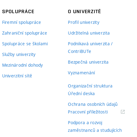
SPOLUPRÁCE
O UNIVERZITĚ
Firemní spolupráce
Profil univerzity
Zahraniční spolupráce
Udržitelná univerzita
Spolupráce se školami
Podnikavá univerzita /
ContriBUTe
Služby univerzity
Bezpečná univerzita
Mezinárodní dohody
Vyznamenání
Univerzitní sítě
Organizační struktura
Úřední deska
Ochrana osobních údajů
(externí
Pracovní příležitosti
odkaz)
Podpora a rozvoj
zaměstnanců a studujících