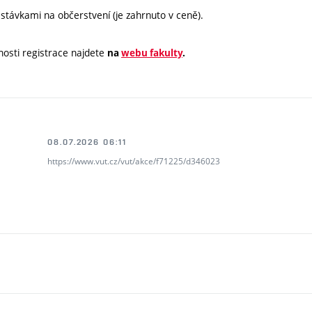
stávkami na občerstvení (je zahrnuto v ceně).
osti registrace najdete
na
webu fakulty
.
08.07.2026 06:11
https://www.vut.cz/vut/akce/f71225/d346023