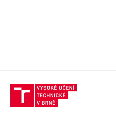
Vysoké
učení
technické
v
Brně