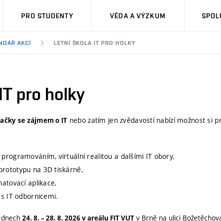
PRO STUDENTY
VĚDA A VÝZKUM
SPOL
NDÁŘ AKCÍ
LETNÍ ŠKOLA IT PRO HOLKY
IT pro holky
nebo zatím jen zvědavostí nabízí možnost si p
lačky se zájmem o IT
 programováním, virtuální realitou a dalšími IT obory,
prototypu na 3D tiskárně,
hatovací aplikace,
 s IT odbornicemi.
e dnech
v Brně na ulici Božetěchov
24. 8. – 28. 8. 2026 v areálu FIT VUT