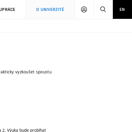
PŘIHLÁSIT
HLEDAT
UPRÁCE
O UNIVERZITĚ
EN
SE
rakticky vyzkoušet spoustu
a 2. Výuka bude probíhat