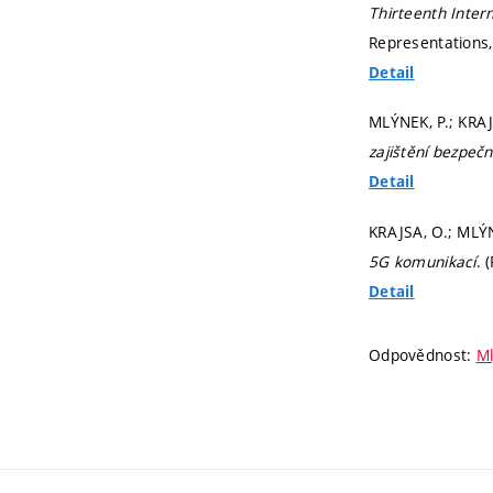
Thirteenth Inter
Representations,
Detail
MLÝNEK, P.; KRAJ
zajištění bezpeč
Detail
KRAJSA, O.; MLÝN
5G komunikací
. 
Detail
Odpovědnost:
Ml