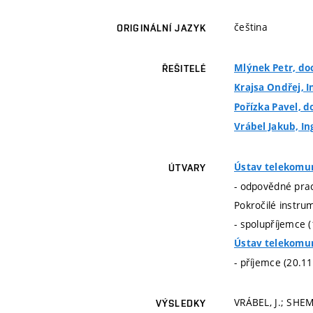
čeština
ORIGINÁLNÍ JAZYK
Mlýnek Petr, doc
ŘEŠITELÉ
Krajsa Ondřej, In
Pořízka Pavel, do
Vrábel Jakub, Ing
Ústav telekomu
ÚTVARY
- odpovědné prac
Pokročilé instru
- spolupříjemce 
Ústav telekomu
- příjemce (20.1
VRÁBEL, J.; SHEM
VÝSLEDKY