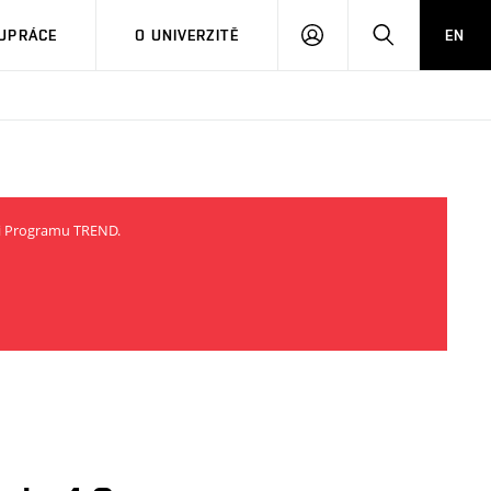
PŘIHLÁSIT
HLEDAT
UPRÁCE
O UNIVERZITĚ
EN
SE
ci Programu TREND.