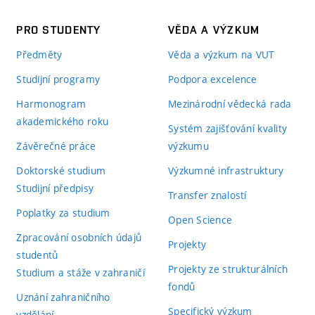
PRO STUDENTY
VĚDA A VÝZKUM
Předměty
Věda a výzkum na VUT
Studijní programy
Podpora excelence
Harmonogram
Mezinárodní vědecká rada
akademického roku
Systém zajišťování kvality
Závěrečné práce
výzkumu
Doktorské studium
Výzkumné infrastruktury
Studijní předpisy
Transfer znalostí
Poplatky za studium
Open Science
Zpracování osobních údajů
Projekty
studentů
Projekty ze strukturálních
Studium a stáže v zahraničí
fondů
Uznání zahraničního
Specifický výzkum
vzdělání