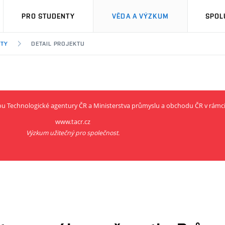
PRO STUDENTY
VĚDA A VÝZKUM
SPOL
KTY
DETAIL PROJEKTU
rou Technologické agentury ČR a Ministerstva průmyslu a obchodu ČR v rám
www.tacr.cz
Výzkum užitečný pro společnost.