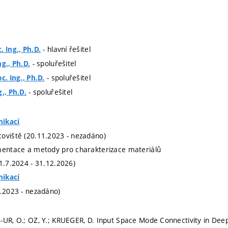
- hlavní řešitel
. Ing., Ph.D.
- spoluřešitel
g., Ph.D.
- spoluřešitel
c. Ing., Ph.D.
- spoluřešitel
., Ph.D.
nikací
oviště (20.11.2023 - nezadáno)
mentace a metody pro charakterizace materiálů
(1.7.2024 - 31.12.2026)
nikací
1.2023 - nezadáno)
-UR, O.; OZ, Y.; KRUEGER, D. Input Space Mode Connectivity in De