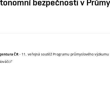
utonomní bezpečnosti v Průmy
- 11. veřejná soutěž Programu průmyslového výzkumu 
gentura ČR
ováčci”