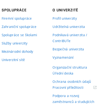
SPOLUPRÁCE
O UNIVERZITĚ
Firemní spolupráce
Profil univerzity
Zahraniční spolupráce
Udržitelná univerzita
Spolupráce se školami
Podnikavá univerzita /
ContriBUTe
Služby univerzity
Bezpečná univerzita
Mezinárodní dohody
Vyznamenání
Univerzitní sítě
Organizační struktura
Úřední deska
Ochrana osobních údajů
(externí
Pracovní příležitosti
odkaz)
Podpora a rozvoj
zaměstnanců a studujících