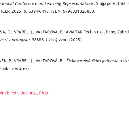
national Conference on Learning Representations.
Singapore: Inter
 ICLR, 2025.
p. 6394-6418.
ISBN: 9798331320850.
SA, O.; VRÁBEL, J.; VALTAROVÁ, B.; AVALTAR Tech s.r.o., Brno, Zábrd
nosti v průmyslu
. 38888, Užitný vzor. (2025)
EK, P.; VRÁBEL, J.; VALTAROVÁ, B.:
Škálovatelná řídicí jednotka as
(Funkční vzorek)
ýnek Petr, doc. Ing., Ph.D.