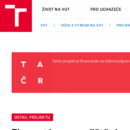
VUT
ŽIVOT NA VUT
PRO UCHAZEČE
VUT
VĚDA A VÝZKUM NA VUT
PROJE
Tento projekt je financován se státní podpo
DETAIL PROJEKTU