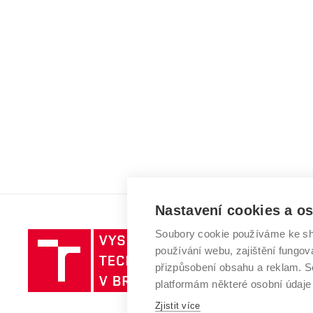
Nastavení cookies a o
Soubory cookie používáme ke sh
Vysoké
používání webu, zajištění fungová
učení
přizpůsobení obsahu a reklam.
technické
platformám některé osobní údaje
v
Brně
Zjistit více