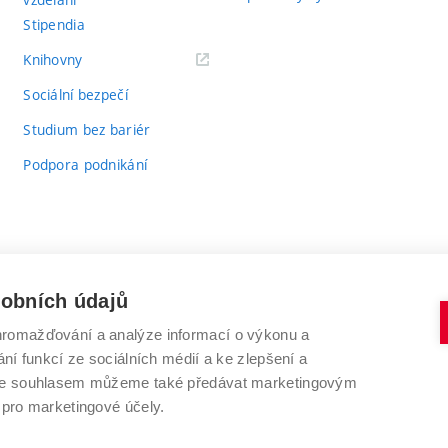
Stipendia
(externí
Knihovny
odkaz)
Sociální bezpečí
Studium bez bariér
Podpora podnikání
sobních údajů
romažďování a analýze informací o výkonu a
VYSOKÉ UČENÍ TECHNICKÉ V BRNĚ
ní funkcí ze sociálních médií a ke zlepšení a
Antonínská 548/1
www.vut.cz
 Se souhlasem můžeme také předávat marketingovým
602 00 Brno
vut@vutbr.cz
 pro marketingové účely.