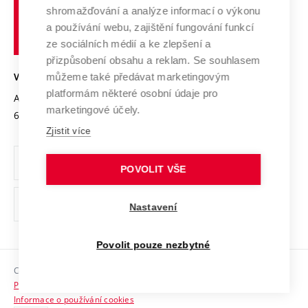
Vysoké
Výzkumné infrastruktury
shromažďování a analýze informací o výkonu
Udržitelná univerzita
učení
Služby univerzity
Transfer znalostí
a používání webu, zajištění fungování funkcí
technické
Podnikavá univerzita / ContriBUTe
Mezinárodní dohody
ze sociálních médií a ke zlepšení a
Open Science
v
Bezpečná univerzita
přizpůsobení obsahu a reklam. Se souhlasem
Univerzitní sítě
Brně
Projekty
můžeme také předávat marketingovým
VYSOKÉ UČENÍ TECHNICKÉ V BRNĚ
Vyznamenání
platformám některé osobní údaje pro
Projekty ze strukturálních fondů
Antonínská 548/1
www.vut.cz
marketingové účely.
Organizační struktura
602 00 Brno
vut@vutbr.cz
Specifický výzkum
Zjistit více
Úřední deska
Ochrana osobních údajů
POVOLIT VŠE
(externí
Pracovní příležitosti
Nastavení
odkaz)
Podpora a rozvoj zaměstnanců a studujících
Povolit pouze nezbytné
Rovné příležitosti
Copyright © 2026 VUT
Sociální bezpečí
Prohlášení o přístupnosti
HR Award
Informace o používání cookies