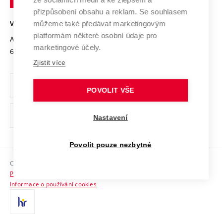
Open Science
v
Bezpečná univerzita
přizpůsobení obsahu a reklam. Se souhlasem
Univerzitní sítě
Brně
Projekty
můžeme také předávat marketingovým
VYSOKÉ UČENÍ TECHNICKÉ V BRNĚ
Vyznamenání
platformám některé osobní údaje pro
Projekty ze strukturálních fondů
Antonínská 548/1
www.vut.cz
marketingové účely.
Organizační struktura
602 00 Brno
vut@vutbr.cz
Specifický výzkum
Zjistit více
Úřední deska
Ochrana osobních údajů
POVOLIT VŠE
(externí
Pracovní příležitosti
Nastavení
odkaz)
Podpora a rozvoj zaměstnanců a studujících
Povolit pouze nezbytné
Rovné příležitosti
Copyright © 2026 VUT
Sociální bezpečí
Prohlášení o přístupnosti
HR Award
Informace o používání cookies
Kontakty