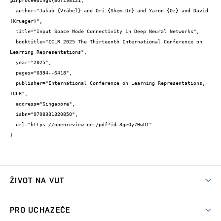
@inproceedings{BUT198121,

  author="Jakub {Vrábel} and Ori {Shem-Ur} and Yaron {Oz} and David 
{Krueger}",

  title="Input Space Mode Connectivity in Deep Neural Networks",

  booktitle="ICLR 2025 The Thirteenth International Conference on 
Learning Representations",

  year="2025",

  pages="6394--6418",

  publisher="International Conference on Learning Representations, 
ICLR",

  address="Singapore",

  isbn="9798331320850",

  url="https://openreview.net/pdf?id=3qeOy7HwUT"

}
ŽIVOT NA VUT
Atmosféra VUT
PRO UCHAZEČE
Prostory školy