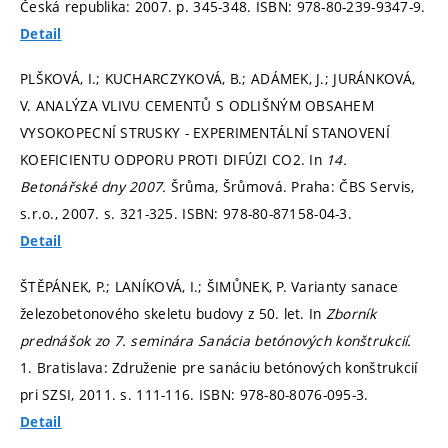
Česká republika: 2007.
p. 345-348.
ISBN: 978-80-239-9347-9.
Detail
PLŠKOVÁ, I.; KUCHARCZYKOVÁ, B.; ADÁMEK, J.; JURÁNKOVÁ,
V. ANALÝZA VLIVU CEMENTŮ S ODLIŠNÝM OBSAHEM
VYSOKOPECNÍ STRUSKY - EXPERIMENTÁLNÍ STANOVENÍ
KOEFICIENTU ODPORU PROTI DIFÚZI CO2. In
14.
Betonářské dny 2007.
Šrůma, Šrůmová. Praha: ČBS Servis,
s.r.o., 2007.
s. 321-325.
ISBN: 978-80-87158-04-3.
Detail
ŠTĚPÁNEK, P.; LANÍKOVÁ, I.; ŠIMŮNEK, P. Varianty sanace
železobetonového skeletu budovy z 50. let. In
Zborník
prednášok zo 7. seminára Sanácia betónových konštrukcií.
1. Bratislava: Združenie pre sanáciu betónových konštrukcií
pri SZSI, 2011.
s. 111-116.
ISBN: 978-80-8076-095-3.
Detail