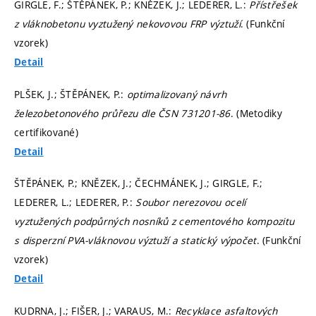
GIRGLE, F.; ŠTĚPÁNEK, P.; KNĚZEK, J.; LEDERER, L.:
Přístřešek
z vláknobetonu vyztužený nekovovou FRP výztuží
. (Funkční
vzorek)
Detail
PLŠEK, J.; ŠTĚPÁNEK, P.:
optimalizovaný návrh
železobetonového průřezu dle ČSN 731201-86
. (Metodiky
certifikované)
Detail
ŠTĚPÁNEK, P.; KNĚZEK, J.; ČECHMÁNEK, J.; GIRGLE, F.;
LEDERER, L.; LEDERER, P.:
Soubor nerezovou ocelí
vyztužených podpůrných nosníků z cementového kompozitu
s disperzní PVA-vláknovou výztuží a statický výpočet
. (Funkční
vzorek)
Detail
KUDRNA, J.; FIŠER, J.; VARAUS, M.:
Recyklace asfaltových