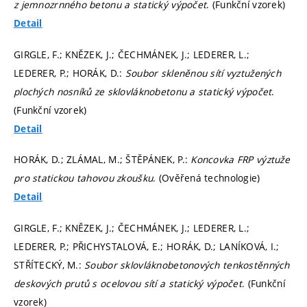
z jemnozrnného betonu a statický výpočet
. (Funkční vzorek)
Detail
GIRGLE, F.; KNĚZEK, J.; ČECHMÁNEK, J.; LEDERER, L.;
LEDERER, P.; HORÁK, D.:
Soubor skleněnou sítí vyztužených
plochých nosníků ze sklovláknobetonu a statický výpočet
.
(Funkční vzorek)
Detail
HORÁK, D.; ZLÁMAL, M.; ŠTĚPÁNEK, P.:
Koncovka FRP výztuže
pro statickou tahovou zkoušku
. (Ověřená technologie)
Detail
GIRGLE, F.; KNĚZEK, J.; ČECHMÁNEK, J.; LEDERER, L.;
LEDERER, P.; PŘICHYSTALOVÁ, E.; HORÁK, D.; LANÍKOVÁ, I.;
STŘÍTECKÝ, M.:
Soubor sklovláknobetonových tenkostěnných
deskových prutů s ocelovou sítí a statický výpočet
. (Funkční
vzorek)