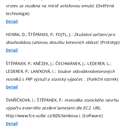
vrstev za studena na místě asfaltovou emulzí
. (Ověřená
technologie)
Detail
HORÁK, D.; ŠTĚPÁNEK, P.; FOJTL, J.:
Zkušební zařízení pro
dlouhodobou tahovou zkoušku kotevních oblastí
. (Prototyp)
Detail
ŠTĚPÁNEK, P.; KNĚZEK, J.; ČECHMÁNEK, J.; LEDERER, L.;
LEDERER, P.; LANÍKOVÁ, I.:
Soubor sklovláknobetonových
nosníků s FRP výztuží a statický výpočet.
. (Funkční vzorek)
Detail
ŠVAŘÍČKOVÁ, I.; ŠTĚPÁNEK, P.:
metodika statického návrhu
výpočtu externího zesílení lamelami dle EC2
. URL:
http://www.fce.vutbr.cz/BZK/lanikova.i. (Software)
Detail