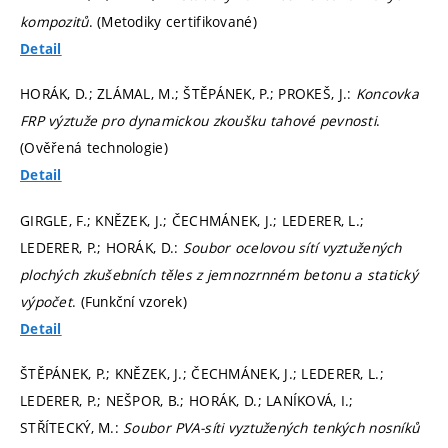
kompozitů
. (Metodiky certifikované)
Detail
HORÁK, D.; ZLÁMAL, M.; ŠTĚPÁNEK, P.; PROKEŠ, J.:
Koncovka
FRP výztuže pro dynamickou zkoušku tahové pevnosti
.
(Ověřená technologie)
Detail
GIRGLE, F.; KNĚZEK, J.; ČECHMÁNEK, J.; LEDERER, L.;
LEDERER, P.; HORÁK, D.:
Soubor ocelovou sítí vyztužených
plochých zkušebních těles z jemnozrnném betonu a statický
výpočet
. (Funkční vzorek)
Detail
ŠTĚPÁNEK, P.; KNĚZEK, J.; ČECHMÁNEK, J.; LEDERER, L.;
LEDERER, P.; NEŠPOR, B.; HORÁK, D.; LANÍKOVÁ, I.;
STŘÍTECKÝ, M.:
Soubor PVA-síti vyztužených tenkých nosníků