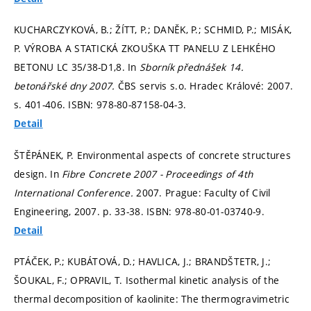
KUCHARCZYKOVÁ, B.; ŽÍTT, P.; DANĚK, P.; SCHMID, P.; MISÁK,
P. VÝROBA A STATICKÁ ZKOUŠKA TT PANELU Z LEHKÉHO
BETONU LC 35/38-D1,8. In
Sborník přednášek 14.
betonářské dny 2007.
ČBS servis s.o. Hradec Králové: 2007.
s. 401-406.
ISBN: 978-80-87158-04-3.
Detail
ŠTĚPÁNEK, P. Environmental aspects of concrete structures
design. In
Fibre Concrete 2007 - Proceedings of 4th
International Conference.
2007. Prague: Faculty of Civil
Engineering, 2007.
p. 33-38.
ISBN: 978-80-01-03740-9.
Detail
PTÁČEK, P.; KUBÁTOVÁ, D.; HAVLICA, J.; BRANDŠTETR, J.;
ŠOUKAL, F.; OPRAVIL, T. Isothermal kinetic analysis of the
thermal decomposition of kaolinite: The thermogravimetric