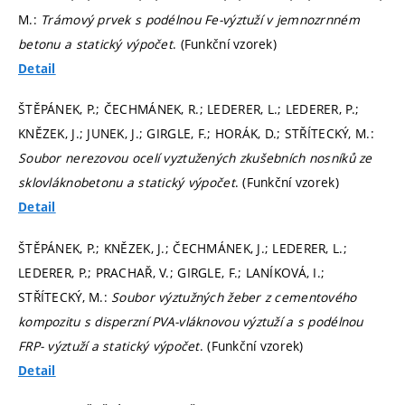
M.:
Trámový prvek s podélnou Fe-výztuží v jemnozrnném
betonu a statický výpočet
. (Funkční vzorek)
Detail
ŠTĚPÁNEK, P.; ČECHMÁNEK, R.; LEDERER, L.; LEDERER, P.;
KNĚZEK, J.; JUNEK, J.; GIRGLE, F.; HORÁK, D.; STŘÍTECKÝ, M.:
Soubor nerezovou ocelí vyztužených zkušebních nosníků ze
sklovláknobetonu a statický výpočet
. (Funkční vzorek)
Detail
ŠTĚPÁNEK, P.; KNĚZEK, J.; ČECHMÁNEK, J.; LEDERER, L.;
LEDERER, P.; PRACHAŘ, V.; GIRGLE, F.; LANÍKOVÁ, I.;
STŘÍTECKÝ, M.:
Soubor výztužných žeber z cementového
kompozitu s disperzní PVA-vláknovou výztuží a s podélnou
FRP- výztuží a statický výpočet
. (Funkční vzorek)
Detail