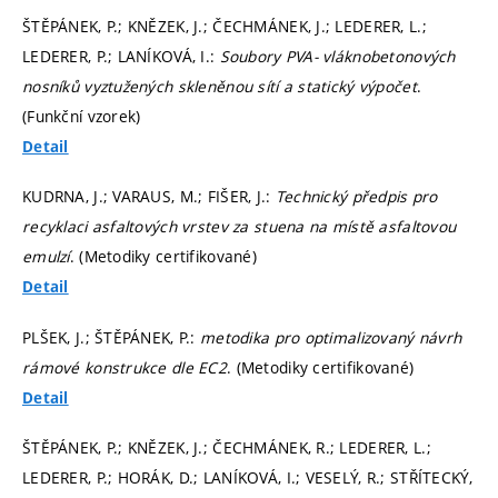
ŠTĚPÁNEK, P.; KNĚZEK, J.; ČECHMÁNEK, J.; LEDERER, L.;
LEDERER, P.; LANÍKOVÁ, I.:
Soubory PVA- vláknobetonových
nosníků vyztužených skleněnou sítí a statický výpočet
.
(Funkční vzorek)
Detail
KUDRNA, J.; VARAUS, M.; FIŠER, J.:
Technický předpis pro
recyklaci asfaltových vrstev za stuena na místě asfaltovou
emulzí
. (Metodiky certifikované)
Detail
PLŠEK, J.; ŠTĚPÁNEK, P.:
metodika pro optimalizovaný návrh
rámové konstrukce dle EC2
. (Metodiky certifikované)
Detail
ŠTĚPÁNEK, P.; KNĚZEK, J.; ČECHMÁNEK, R.; LEDERER, L.;
LEDERER, P.; HORÁK, D.; LANÍKOVÁ, I.; VESELÝ, R.; STŘÍTECKÝ,