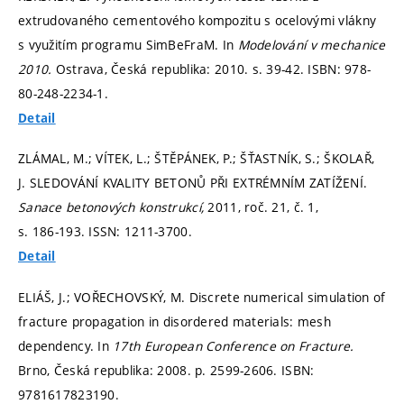
extrudovaného cementového kompozitu s ocelovými vlákny
s využitím programu SimBeFraM. In
Modelování v mechanice
2010.
Ostrava, Česká republika: 2010.
s. 39-42.
ISBN: 978-
80-248-2234-1.
Detail
ZLÁMAL, M.; VÍTEK, L.; ŠTĚPÁNEK, P.; ŠŤASTNÍK, S.; ŠKOLAŘ,
J. SLEDOVÁNÍ KVALITY BETONŮ PŘI EXTRÉMNÍM ZATÍŽENÍ.
Sanace betonových konstrukcí,
2011, roč. 21, č. 1,
s. 186-193.
ISSN: 1211-3700.
Detail
ELIÁŠ, J.; VOŘECHOVSKÝ, M. Discrete numerical simulation of
fracture propagation in disordered materials: mesh
dependency. In
17th European Conference on Fracture.
Brno, Česká republika: 2008.
p. 2599-2606.
ISBN:
9781617823190.