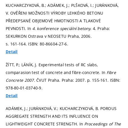
KUCHARCZYKOVÁ, B.; ADÁMEK, J.; PLŠKOVÁ, I.; JURÁNKOVÁ,
V. OVĚŘENI MOŽNOSTI VÝROBY LEHKÉHO BETONU
PŘEDEPSANÉ OBJEMOVÉ HMOTNOSTI A TLAKOVÉ
PEVNOSTI. In
4. konference speciální betony.
4. Praha:
SEKURKON Ostrava v NEOSETU Praha, 2006.
s. 161-164.
ISBN: 80-86604-27-6.
Detail
ŽÍTT, P.; LÁNÍK, J. Experimental tests of RC slabs,
comparasion test of concrete and fibre-concrete. In
Fibre
Concrete 2007.
ČVUT Praha. Praha: 2007.
p. 155-161.
ISBN:
978-80-01-03740-9.
Detail
ADÁMEK, J.; JURÁNKOVÁ, V.; KUCHARCZYKOVÁ, B. POROUS
AGGREGATE STRENGTH AND ITS INFLUENCE ON
LIGHTWEIGHT CONCRETE STRENGTH. In
Proceedings of The