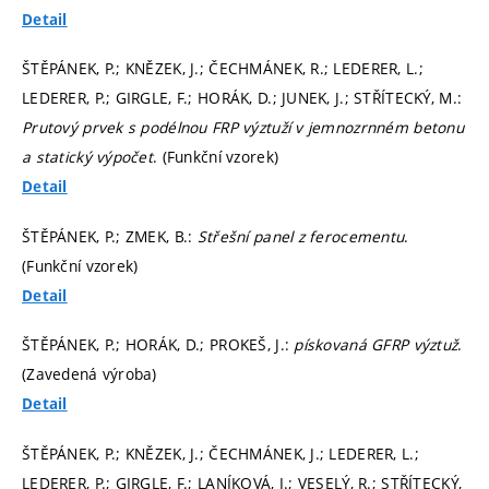
Detail
ŠTĚPÁNEK, P.; KNĚZEK, J.; ČECHMÁNEK, R.; LEDERER, L.;
LEDERER, P.; GIRGLE, F.; HORÁK, D.; JUNEK, J.; STŘÍTECKÝ, M.:
Prutový prvek s podélnou FRP výztuží v jemnozrnném betonu
a statický výpočet
. (Funkční vzorek)
Detail
ŠTĚPÁNEK, P.; ZMEK, B.:
Střešní panel z ferocementu
.
(Funkční vzorek)
Detail
ŠTĚPÁNEK, P.; HORÁK, D.; PROKEŠ, J.:
pískovaná GFRP výztuž
.
(Zavedená výroba)
Detail
ŠTĚPÁNEK, P.; KNĚZEK, J.; ČECHMÁNEK, J.; LEDERER, L.;
LEDERER, P.; GIRGLE, F.; LANÍKOVÁ, I.; VESELÝ, R.; STŘÍTECKÝ,