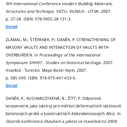
9th International Conference modern Building Materials,
Structures and Techniqus.
VGTU. VILNIUS - LITVA: 2007.
p. 27-28.
ISBN: 978-9955-28-131-3.
Detail
ZLÁMAL, M.; ŠTĚPÁNEK, P.; DANĚK, P. STRENGTHENING OF
MASONY VAULTS AND INTERACTION OF VAULTS WITH
OVERBURDEN. In
Proceedings of the international
Symposium SHH07 - Studies on historical heritage.
2007.
Istanbul - Turecko: Maya Basin Yayin, 2007.
p. 585-590.
ISBN: 978-975-461-433-6.
Detail
DANĚK, P.; KUCHARCZYKOVÁ, B.; ŽÍTT, P. Odporová
tenzometrie jako nástroj pro měření deformačních vlastností
betonových prvků a konstrukčních železobetonových dílců. In
Sborník konference Zkoušení a jakost ve stavebnictví 2008.