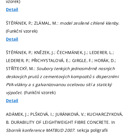
vzorek)
Detail
ŠTĚPÁNEK, P.; ZLÁMAL, M.:
model zesílené cihlené klenby
.
(Funkční vzorek)
Detail
ŠTĚPÁNEK, P.; KNĚZEK, J.; ČECHMÁNEK, J.; LEDERER, L.;
LEDERER, P.; PŘICHYSTALOVÁ, E.; GIRGLE, F.; HORÁK, D.;
STŘÍTECKÝ, M.:
Soubory tenkých jednosměrně nosných
deskových prutů z cementových kompozitů s disperzními
PVA-vlákny a s galvanizovanou ocelovou sítí a statický
výpočet
. (Funkční vzorek)
Detail
ADÁMEK, J.; PLŠKOVÁ, I.; JURÁNKOVÁ, V.; KUCHARCZYKOVÁ,
B. DURABILITY OF LEIGHTWEIGHT FIBRE CONCRETE. In
Sborník konference MATBUD 2007.
sekcja poligrafii