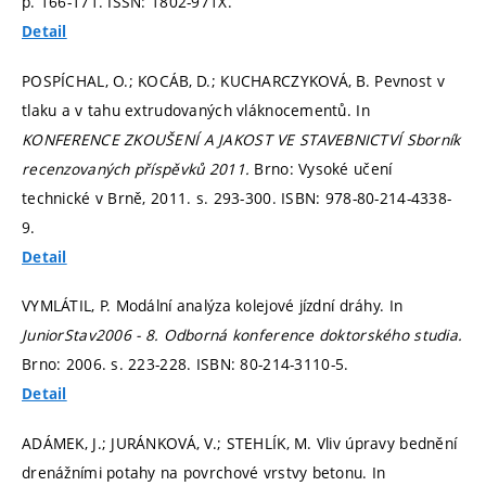
p. 166-171.
ISSN: 1802-971X.
Detail
POSPÍCHAL, O.; KOCÁB, D.; KUCHARCZYKOVÁ, B. Pevnost v
tlaku a v tahu extrudovaných vláknocementů. In
KONFERENCE ZKOUŠENÍ A JAKOST VE STAVEBNICTVÍ Sborník
recenzovaných příspěvků 2011.
Brno: Vysoké učení
technické v Brně, 2011.
s. 293-300.
ISBN: 978-80-214-4338-
9.
Detail
VYMLÁTIL, P. Modální analýza kolejové jízdní dráhy. In
JuniorStav2006 - 8. Odborná konference doktorského studia.
Brno: 2006.
s. 223-228.
ISBN: 80-214-3110-5.
Detail
ADÁMEK, J.; JURÁNKOVÁ, V.; STEHLÍK, M. Vliv úpravy bednění
drenážními potahy na povrchové vrstvy betonu. In