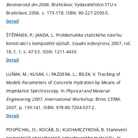
Beotnárské dni 2006.
Bratislava: Vydavateľstvo STU v
Bratislave, 2006.
s. 173-178.
ISBN: 80-227-2500-5.
Detail
ŠTĚPÁNEK, P.; JANDA, L. Problematika statického návrhu
konstrukcí s kompozitní výztuží.
Soudní inženýrství,
2007, roč.
18, č. 1,
s. 47-53.
ISSN: 1211-443X.
Detail
LUŇÁK, M.; KUSÁK, I.; PAZDERA, L.; BÍLEK, V. Tracking of
Models Parameters of Concrete Hydration by Means of
Impedance Spectroscopy. In
Physical and Material
Engineering 2007, International Workshop.
Brno: CERM,
2007.
p. 139-141.
ISBN: 978-80-7204-537-2.
Detail
POSPÍCHAL, O.; KOCÁB, D.; KUCHARCZYKOVÁ, B. Stanovení
pevnostních charakteristik extrudovaného materiálu. In