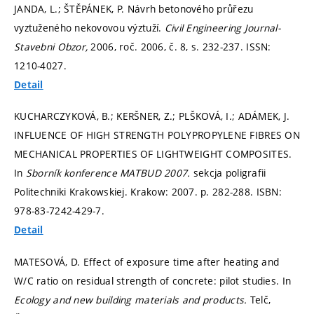
JANDA, L.; ŠTĚPÁNEK, P. Návrh betonového průřezu
vyztuženého nekovovou výztuží.
Civil Engineering Journal-
Stavebni Obzor,
2006, roč. 2006, č. 8,
s. 232-237.
ISSN:
1210-4027.
Detail
KUCHARCZYKOVÁ, B.; KERŠNER, Z.; PLŠKOVÁ, I.; ADÁMEK, J.
INFLUENCE OF HIGH STRENGTH POLYPROPYLENE FIBRES ON
MECHANICAL PROPERTIES OF LIGHTWEIGHT COMPOSITES.
In
Sborník konference MATBUD 2007.
sekcja poligrafii
Politechniki Krakowskiej. Krakow: 2007.
p. 282-288.
ISBN:
978-83-7242-429-7.
Detail
MATESOVÁ, D. Effect of exposure time after heating and
W/C ratio on residual strength of concrete: pilot studies. In
Ecology and new building materials and products.
Telč,