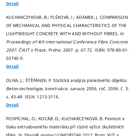
Detail
KUCHARCZYKOVÁ, B.; PLŠKOVÁ, I.; ADÁMEK, J. COMPARISON
OF MECHANICAL AND PHYSICAL CHARACTERISTICS OF THE
LIGHTWEIGHT CONCRETE WITH AND WITHOUT FIBRES. In
Proceedings of 4th International Conference Fibre Concrete
2007.
ČVUT v Praze. Praha: 2007.
p. 67-72.
ISBN: 978-80-01-
03740-9.
Detail
OLIVA, J.; ŠTĚPÁNEK, P. Statická analýza panelového objektu.
Beton-technologie, konstrukce, sanace,
2006, roč. 2006, č. 3,
s. 43-48.
ISSN: 1213-3116.
Detail
POSPÍCHAL, O.; KOCÁB, D.; KUCHARCZYKOVÁ, B. Pevnost v
tlaku extrudovaného materiálu při různé výšce zkušebních
těles. In
Sborník anotací JUNIORSTAV 2012.
Brno: VUT v