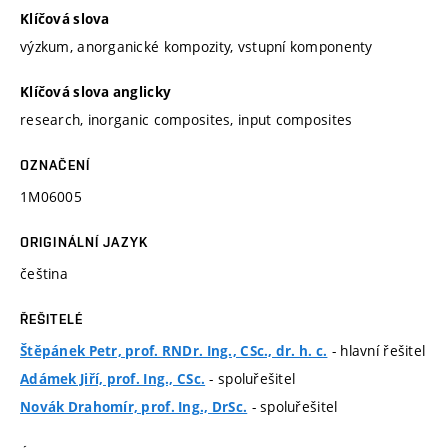
Klíčová slova
výzkum, anorganické kompozity, vstupní komponenty
Klíčová slova anglicky
research, inorganic composites, input composites
OZNAČENÍ
1M06005
ORIGINÁLNÍ JAZYK
čeština
ŘEŠITELÉ
- hlavní řešitel
Štěpánek Petr, prof. RNDr. Ing., CSc., dr. h. c.
- spoluřešitel
Adámek Jiří, prof. Ing., CSc.
- spoluřešitel
Novák Drahomír, prof. Ing., DrSc.