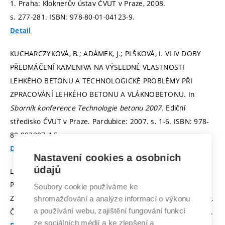
1. Praha: Kloknerův ústav ČVUT v Praze, 2008.
s. 277-281.
ISBN: 978-80-01-04123-9.
Detail
KUCHARCZYKOVÁ, B.; ADÁMEK, J.; PLŠKOVÁ, I. VLIV DOBY
PŘEDMÁČENÍ KAMENIVA NA VÝSLEDNÉ VLASTNOSTI
LEHKÉHO BETONU A TECHNOLOGICKÉ PROBLÉMY PŘI
ZPRACOVÁNÍ LEHKÉHO BETONU A VLÁKNOBETONU. In
Sborník konference Technologie betonu 2007.
Ediční
středisko ČVUT v Praze. Pardubice: 2007.
s. 1-6.
ISBN: 978-
80-903807-4-5.
Detail
Nastavení cookies a osobních
údajů
LEHKÝ, D.; BRDEČKO, L. STANOVENÍ MATERIÁLOVÝCH
PARAMETRŮ RŮZNÝCH BETONŮ PRO SIMULACI LOMOVÉ
Soubory cookie používáme ke
ZKOUŠKY. In
Ekologie a nové stavební hmoty a výrobky.
Telč,
shromažďování a analýze informací o výkonu
a používání webu, zajištění fungování funkcí
Česká republika: 2010.
s. 320-326.
ISBN: 978-80-87397-02-2.
ze sociálních médií a ke zlepšení a