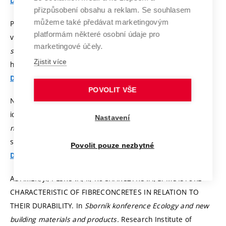
Detail
přizpůsobení obsahu a reklam. Se souhlasem
můžeme také předávat marketingovým
POSPÍCHAL, O.; KUCHARCZYKOVÁ, B.; MISÁK, P. Stanovení
platformám některé osobní údaje pro
vzlínavosti anorganických kompozitů. In
Ekologie a nové
marketingové účely.
stavební hmoty a výrobky.
Telč: Výzkumný ústav stavebních
Zjistit více
hmot, a. s., 2010.
s. 291-294.
ISBN: 978-80-87397-02-2.
Detail
POVOLIT VŠE
NOVÁK, D. Modelování vláknobetonu: experiment -
identifikace - nelineární analýza - sploehlivost. In
Ekologie a
Nastavení
nové stavební hmoty a výrobky.
Telč, ČR: 2006.
s. 405-409.
ISBN: 80-239-7146-8.
Povolit pouze nezbytné
Detail
ADÁMEK, J.; PLŠKOVÁ, I.; KUCHARCZYKOVÁ, B. MOISTURE
CHARACTERISTIC OF FIBRECONCRETES IN RELATION TO
THEIR DURABILITY. In
Sborník konference Ecology and new
building materials and products.
Research Institute of