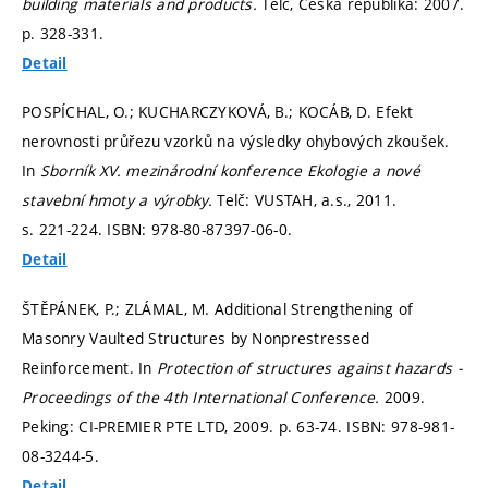
building materials and products.
Telč, Česká republika: 2007.
p. 328-331.
Detail
POSPÍCHAL, O.; KUCHARCZYKOVÁ, B.; KOCÁB, D. Efekt
nerovnosti průřezu vzorků na výsledky ohybových zkoušek.
In
Sborník XV. mezinárodní konference Ekologie a nové
stavební hmoty a výrobky.
Telč: VUSTAH, a.s., 2011.
s. 221-224.
ISBN: 978-80-87397-06-0.
Detail
ŠTĚPÁNEK, P.; ZLÁMAL, M. Additional Strengthening of
Masonry Vaulted Structures by Nonprestressed
Reinforcement. In
Protection of structures against hazards -
Proceedings of the 4th International Conference.
2009.
Peking: CI-PREMIER PTE LTD, 2009.
p. 63-74.
ISBN: 978-981-
08-3244-5.
Detail