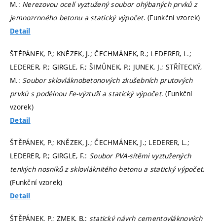
M.:
Nerezovou ocelí vyztužený soubor ohýbaných prvků z
jemnozrnného betonu a statický výpočet
. (Funkční vzorek)
Detail
ŠTĚPÁNEK, P.; KNĚZEK, J.; ČECHMÁNEK, R.; LEDERER, L.;
LEDERER, P.; GIRGLE, F.; ŠIMŮNEK, P.; JUNEK, J.; STŘÍTECKÝ,
M.:
Soubor sklovláknobetonových zkušebních prutových
prvků s podélnou Fe-výztuží a statický výpočet
. (Funkční
vzorek)
Detail
ŠTĚPÁNEK, P.; KNĚZEK, J.; ČECHMÁNEK, J.; LEDERER, L.;
LEDERER, P.; GIRGLE, F.:
Soubor PVA-sítěmi vyztužených
tenkých nosníků z sklovláknitého betonu a statický výpočet
.
(Funkční vzorek)
Detail
ŠTĚPÁNEK, P.; ZMEK, B.:
statický návrh cementovláknových