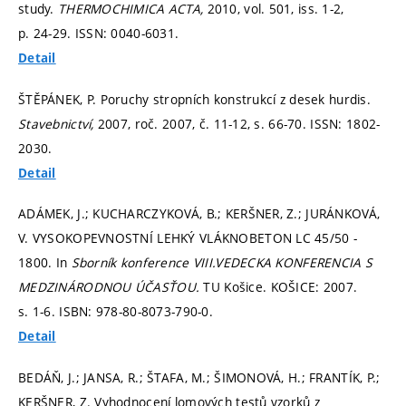
study.
THERMOCHIMICA ACTA,
2010, vol. 501, iss. 1-2,
p. 24-29.
ISSN: 0040-6031.
Detail
ŠTĚPÁNEK, P. Poruchy stropních konstrukcí z desek hurdis.
Stavebnictví,
2007, roč. 2007, č. 11-12,
s. 66-70.
ISSN: 1802-
2030.
Detail
ADÁMEK, J.; KUCHARCZYKOVÁ, B.; KERŠNER, Z.; JURÁNKOVÁ,
V. VYSOKOPEVNOSTNÍ LEHKÝ VLÁKNOBETON LC 45/50 -
1800. In
Sborník konference VIII.VEDECKA KONFERENCIA S
MEDZINÁRODNOU ÚČASŤOU.
TU Košice. KOŠICE: 2007.
s. 1-6.
ISBN: 978-80-8073-790-0.
Detail
BEDÁŇ, J.; JANSA, R.; ŠTAFA, M.; ŠIMONOVÁ, H.; FRANTÍK, P.;
KERŠNER, Z. Vyhodnocení lomových testů vzorků z