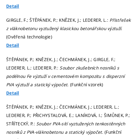
Detail
GIRGLE, F.; ŠTĚPÁNEK, P.; KNĚZEK, J.; LEDERER, L.:
Přístřešek
z vláknobetonu vyztužený klasickou betonářskou výztuží
.
(Ověřená technologie)
Detail
ŠTĚPÁNEK, P.; KNĚZEK, J.; ČECHMÁNEK, J.; GIRGLE, F.;
LEDERER, L.; LEDERER, P.:
Soubor zkušebních nosníků s
podélnou Fe výztuží v cementovém kompozitu s disperzní
PVA výztuží a statický výpočet
. (Funkční vzorek)
Detail
ŠTĚPÁNEK, P.; KNĚZEK, J.; ČECHMÁNEK, J.; LEDERER, L.;
LEDERER, P.; PŘICHYSTALOVÁ, E.; LANÍKOVÁ, I.; ŠIMŮNEK, P.;
STŘÍTECKÝ, P.:
Soubor PVA-sítí vyztužených tenkostěnných
nosníků z PVA-vláknobetonu a statický výpočet
. (Funkční