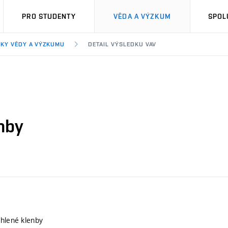
PRO STUDENTY
VĚDA A VÝZKUM
SPOL
KY VĚDY A VÝZKUMU
DETAIL VÝSLEDKU VAV
nby
ihlené klenby