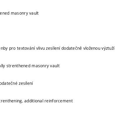
hened masonry vault
nby pro textování vlivu zesílení dodatečně vloženou výztuží
ally strenthened masonry vault
odatečné zesílení
trenthening, additional reinforcement