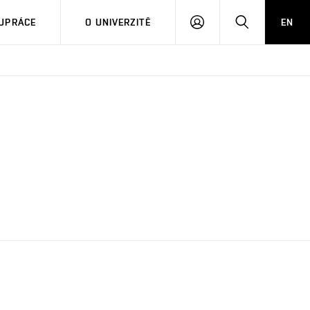
PŘIHLÁSIT
HLEDAT
UPRÁCE
O UNIVERZITĚ
EN
SE