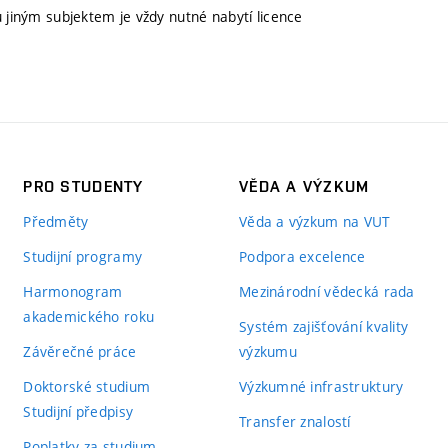
u jiným subjektem je vždy nutné nabytí licence
PRO STUDENTY
VĚDA A VÝZKUM
Předměty
Věda a výzkum na VUT
Studijní programy
Podpora excelence
Harmonogram
Mezinárodní vědecká rada
akademického roku
Systém zajišťování kvality
Závěrečné práce
výzkumu
Doktorské studium
Výzkumné infrastruktury
Studijní předpisy
Transfer znalostí
Poplatky za studium