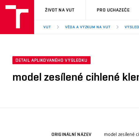
VUT
ŽIVOT NA VUT
PRO UCHAZEČE
VUT
VĚDA A VÝZKUM NA VUT
VÝSLED
DETAIL APLIKOVANÉHO VÝSLEDKU
model zesílené cihlené kle
model zesílené c
ORIGINÁLNÍ NÁZEV