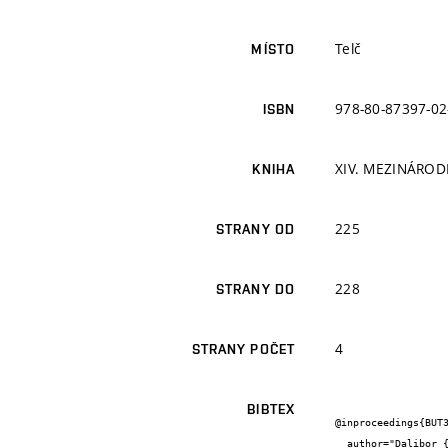
Telč
MÍSTO
978-80-87397-02
ISBN
XIV. MEZINÁRODN
KNIHA
225
STRANY OD
228
STRANY DO
4
STRANY POČET
BIBTEX
@inproceedings{BUT3
  author="Dalibor {Kocáb} and Ondřej {Pospíchal} and Petr {Cikrle}",
