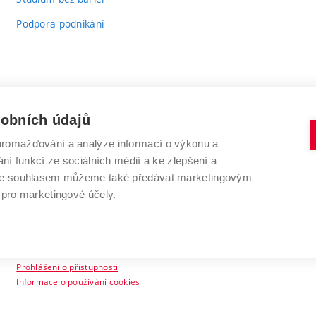
Podpora podnikání
sobních údajů
romažďování a analýze informací o výkonu a
VYSOKÉ UČENÍ TECHNICKÉ V BRNĚ
ní funkcí ze sociálních médií a ke zlepšení a
Antonínská 548/1
www.vut.cz
 Se souhlasem můžeme také předávat marketingovým
602 00 Brno
vut@vutbr.cz
 pro marketingové účely.
Prohlášení o přístupnosti
Informace o používání cookies