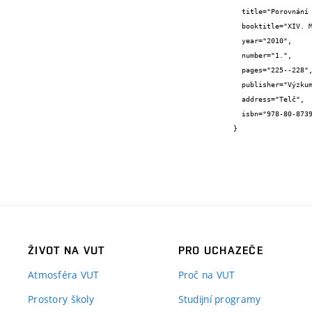
  title="Porovnání materiálových charakteristik vláknobetonu a prostého betonu",

  booktitle="XIV. MEZINÁRODNÍ KONFERENCE - Ekologie a nové stavební hmoty a výrobky",

  year="2010",

  number="1.",

  pages="225--228",

  publisher="Výzkumný ústav stavebních hmot, a.s.",

  address="Telč",

  isbn="978-80-87397-02-2"

}
ŽIVOT NA VUT
PRO UCHAZEČE
Atmosféra VUT
Proč na VUT
Prostory školy
Studijní programy