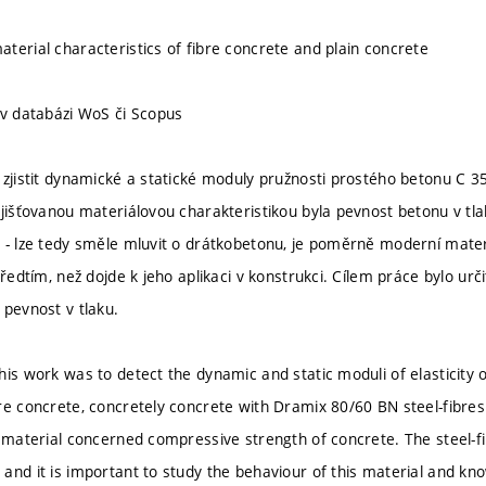
terial characteristics of fibre concrete and plain concrete
 v databázi WoS či Scopus
 zjistit dynamické a statické moduly pružnosti prostého betonu C 
zjišťovanou materiálovou charakteristikou byla pevnost betonu v tl
 - lze tedy směle mluvit o drátkobetonu, je poměrně moderní materiál
předtím, než dojde k jeho aplikaci v konstrukci. Cílem práce bylo urč
 pevnost v tlaku.
his work was to detect the dynamic and static moduli of elasticity 
re concrete, concretely concrete with Dramix 80/60 BN steel-fibre
f material concerned compressive strength of concrete. The steel-fib
and it is important to study the behaviour of this material and kno