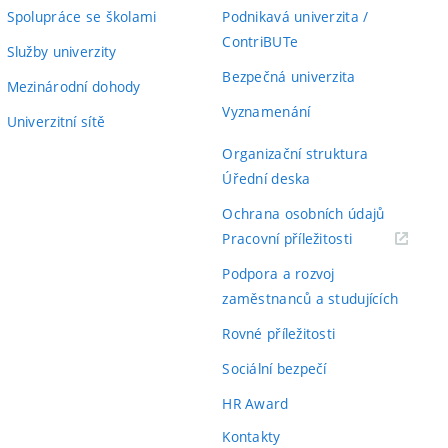
Spolupráce se školami
Podnikavá univerzita /
ContriBUTe
Služby univerzity
Bezpečná univerzita
Mezinárodní dohody
Vyznamenání
Univerzitní sítě
Organizační struktura
Úřední deska
Ochrana osobních údajů
(externí
Pracovní příležitosti
odkaz)
Podpora a rozvoj
zaměstnanců a studujících
Rovné příležitosti
Sociální bezpečí
HR Award
Kontakty