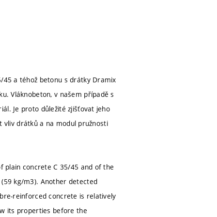
35/45 a téhož betonu s drátky Dramix
aku. Vláknobeton, v našem případě s
. Je proto důležité zjišťovat jeho
it vliv drátků a na modul pružnosti
of plain concrete C 35/45 and of the
s (59 kg/m3). Another detected
re-reinforced concrete is relatively
w its properties before the