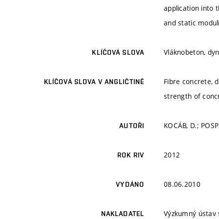
application into 
and static moduli
Vláknobeton, dyn
KLÍČOVÁ SLOVA
Fibre concrete, d
KLÍČOVÁ SLOVA V ANGLIČTINĚ
strength of conc
KOCÁB, D.; POSPÍ
AUTOŘI
2012
ROK RIV
08.06.2010
VYDÁNO
Výzkumný ústav s
NAKLADATEL