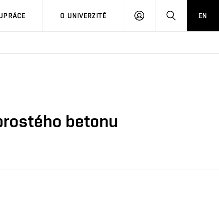
PŘIHLÁSIT
HLEDAT
UPRÁCE
O UNIVERZITĚ
EN
SE
 prostého betonu