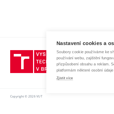
Nastavení cookies a o
Soubory cookie používáme ke sh
Vysoké
používání webu, zajištění fungová
učení
přizpůsobení obsahu a reklam.
technické
platformám některé osobní údaje
v
Brně
Zjistit více
Copyright © 2026 VUT