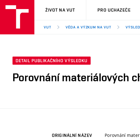
VUT
ŽIVOT NA VUT
PRO UCHAZEČE
VUT
VĚDA A VÝZKUM NA VUT
VÝSLED
DETAIL PUBLIKAČNÍHO VÝSLEDKU
Porovnání materiálových c
Porovnání materi
ORIGINÁLNÍ NÁZEV