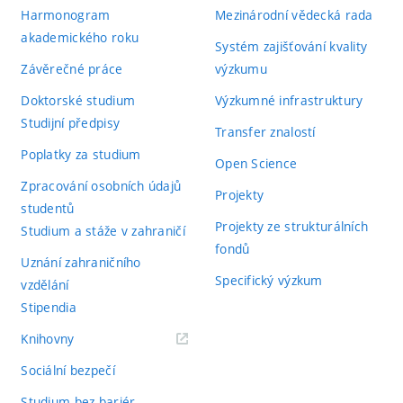
Harmonogram
Mezinárodní vědecká rada
akademického roku
Systém zajišťování kvality
Závěrečné práce
výzkumu
Doktorské studium
Výzkumné infrastruktury
Studijní předpisy
Transfer znalostí
Poplatky za studium
Open Science
Zpracování osobních údajů
Projekty
studentů
Projekty ze strukturálních
Studium a stáže v zahraničí
fondů
Uznání zahraničního
Specifický výzkum
vzdělání
Stipendia
(externí
Knihovny
odkaz)
Sociální bezpečí
Studium bez bariér