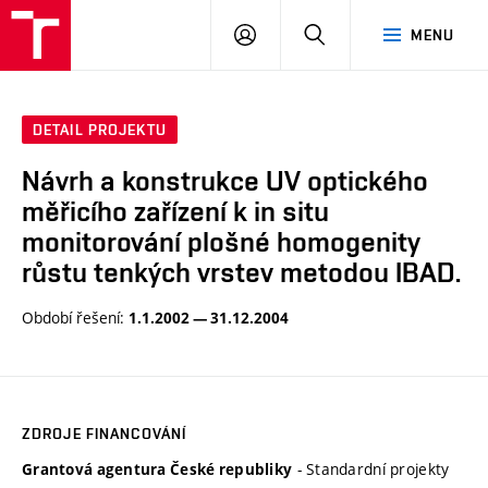
VUT
PŘIHLÁSIT
HLEDAT
MENU
SE
DETAIL PROJEKTU
Návrh a konstrukce UV optického
měřicího zařízení k in situ
monitorování plošné homogenity
růstu tenkých vrstev metodou IBAD.
Období řešení:
1.1.2002 — 31.12.2004
ZDROJE FINANCOVÁNÍ
- Standardní projekty
Grantová agentura České republiky