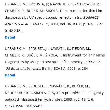
URBÁNEK, M.; SPOUSTA, J.; NAVRÁTIL, K.; SZOTKOWSKI, R.;
CHMELÍK, R.; BUČEK, M.; ŠIKOLA, T. Instrument for thin film
diagnostics by UV spectroscopic reflectometry.
SURFACE
AND INTERFACE ANALYSIS,
2004, vol. 36, iss. 8,
p. 1-4.
ISSN:
0142-2421.
Detail
URBÁNEK, M., SPOUSTA, J., NAVRÁTIL, K., FIEDOR, M.,
CHMELÍK, R., BUČEK, M., ŠIKOLA, T. Instrument for Thin Films
Diagnostics by UV Spectroscopic Reflectometry. In
ECASIA
'03 Book of abstracts.
Berlin: ECASIA, 2003.
p. 284
Detail
URBÁNEK, M., SPOUSTA, J., NAVRÁTIL, K., BUČEK, M.,
NEUGEBAUER, P., ŠIKOLA, T. Systém pro měření homogenity
optických vlastností tenkých vrstev. 2003, roč. 48, č. 6,
s. 1-3.
ISSN: 0447-6411.