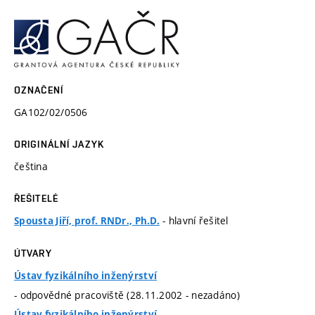
OZNAČENÍ
GA102/02/0506
ORIGINÁLNÍ JAZYK
čeština
ŘEŠITELÉ
- hlavní řešitel
Spousta Jiří, prof. RNDr., Ph.D.
ÚTVARY
Ústav fyzikálního inženýrství
- odpovědné pracoviště (28.11.2002 - nezadáno)
Ústav fyzikálního inženýrství