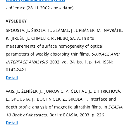
- příjemce (28.11.2002 - nezadáno)
VÝSLEDKY
SPOUSTA, J., ŠIKOLA, T., ZLÁMAL, J., URBÁNEK, M., NAVRÁTIL,
K., JIRUŠE, J., CHMELÍK, R., NEBOJSA, A. In situ
measurements of surface homogeneity of optical
parameters of weakly absorbing thin films.
SURFACE AND
INTERFACE ANALYSIS,
2002, vol. 34, iss. 1,
p. 1-4.
ISSN:
0142-2421.
Detail
VAIS, J., ŽENÍŠEK, J., JURKOVIČ, P., ČECHAL, J., DITTRICHOVÁ,
L., SPOUSTA, J., BOCHNÍČEK, Z., ŠIKOLA, T. Interface and
depth profile analysis of magnetic ultrathin films. In
ECASIA
10 Book of Abstracts.
Berlin: ECASIA, 2003.
p. 226
Detail