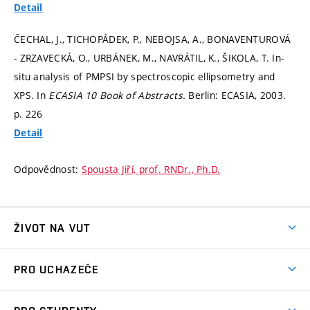
Detail
ČECHAL, J., TICHOPÁDEK, P., NEBOJSA, A., BONAVENTUROVÁ
- ZRZAVECKÁ, O., URBÁNEK, M., NAVRÁTIL, K., ŠIKOLA, T. In-
situ analysis of PMPSI by spectroscopic ellipsometry and
XPS. In
ECASIA 10 Book of Abstracts.
Berlin: ECASIA, 2003.
p. 226
Detail
Odpovědnost:
Spousta Jiří, prof. RNDr., Ph.D.
ŽIVOT NA VUT
Atmosféra VUT
PRO UCHAZEČE
Prostory školy
Proč na VUT
Koleje