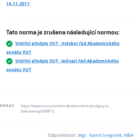
14.11.2011
Tato norma je zrušena následující normou:
Vnitřní předpis VUT - Volební řád Akademického
senátu VUT
Vnitřní předpis VUT - Jednací řád Akademického
senátu VUT
https://www.vut.cz/uredni-deska/vnitrni-predpisy-a-
ODKAZ
dokumenty/d39812
Odpovědnost:
Mgr. Kamil Gregorek, MBA