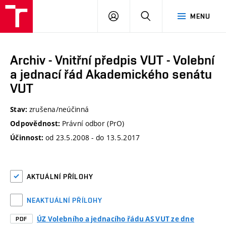
VUT
PŘIHLÁSIT
HLEDAT
MENU
SE
Archiv - Vnitřní předpis VUT - Volební
a jednací řád Akademického senátu
VUT
zrušena/neúčinná
Stav:
Právní odbor (PrO)
Odpovědnost:
od 23.5.2008 - do 13.5.2017
Účinnost:
AKTUÁLNÍ PŘÍLOHY
NEAKTUÁLNÍ PŘÍLOHY
ÚZ Volebního a jednacího řádu AS VUT ze dne
PDF