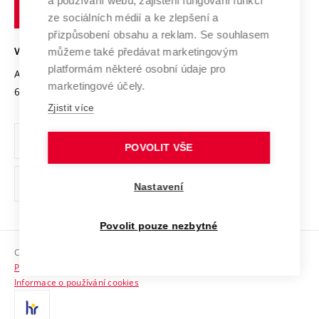
a používání webu, zajištění fungování funkcí
technické
Podnikavá univerzita / ContriBUTe
Mezinárodní dohody
ze sociálních médií a ke zlepšení a
Open Science
v
Bezpečná univerzita
přizpůsobení obsahu a reklam. Se souhlasem
Univerzitní sítě
Brně
Projekty
můžeme také předávat marketingovým
VYSOKÉ UČENÍ TECHNICKÉ V BRNĚ
Vyznamenání
platformám některé osobní údaje pro
Projekty ze strukturálních fondů
Antonínská 548/1
www.vut.cz
marketingové účely.
Organizační struktura
602 00 Brno
vut@vutbr.cz
Specifický výzkum
Zjistit více
Úřední deska
Ochrana osobních údajů
POVOLIT VŠE
(externí
Pracovní příležitosti
Nastavení
odkaz)
Podpora a rozvoj zaměstnanců a studujících
Povolit pouze nezbytné
Rovné příležitosti
Copyright © 2026 VUT
Sociální bezpečí
Prohlášení o přístupnosti
HR Award
Informace o používání cookies
Kontakty