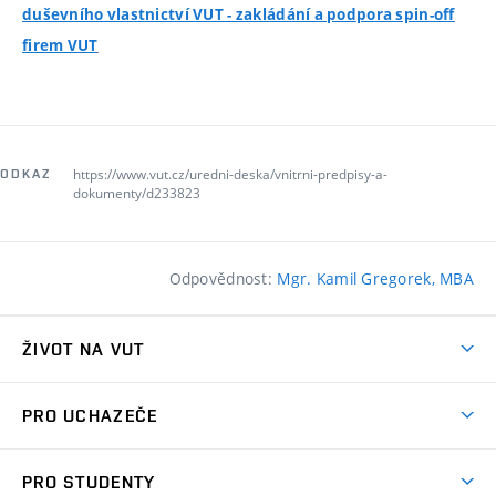
duševního vlastnictví VUT - zakládání a podpora spin-off
firem VUT
https://www.vut.cz/uredni-deska/vnitrni-predpisy-a-
ODKAZ
dokumenty/d233823
Odpovědnost:
Mgr. Kamil Gregorek, MBA
ŽIVOT NA VUT
Atmosféra VUT
PRO UCHAZEČE
Prostory školy
Proč na VUT
Koleje
PRO STUDENTY