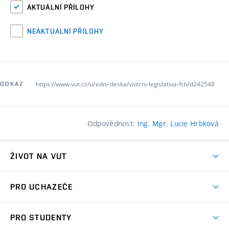
AKTUÁLNÍ PŘÍLOHY
NEAKTUÁLNÍ PŘÍLOHY
https://www.vut.cz/uredni-deska/vnitrni-legislativa-fch/d242548
ODKAZ
Odpovědnost:
Ing. Mgr. Lucie Hrbková
ŽIVOT NA VUT
Atmosféra VUT
PRO UCHAZEČE
Prostory školy
Proč na VUT
Koleje
PRO STUDENTY
Studijní programy