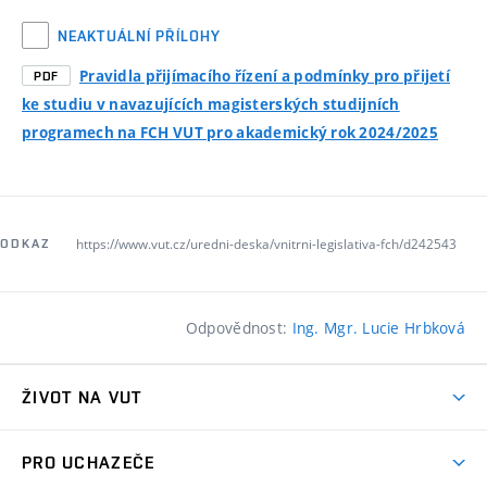
NEAKTUÁLNÍ PŘÍLOHY
Pravidla přijímacího řízení a podmínky pro přijetí
PDF
ke studiu v navazujících magisterských studijních
programech na FCH VUT pro akademický rok 2024/2025
https://www.vut.cz/uredni-deska/vnitrni-legislativa-fch/d242543
ODKAZ
Odpovědnost:
Ing. Mgr. Lucie Hrbková
ŽIVOT NA VUT
Atmosféra VUT
PRO UCHAZEČE
Prostory školy