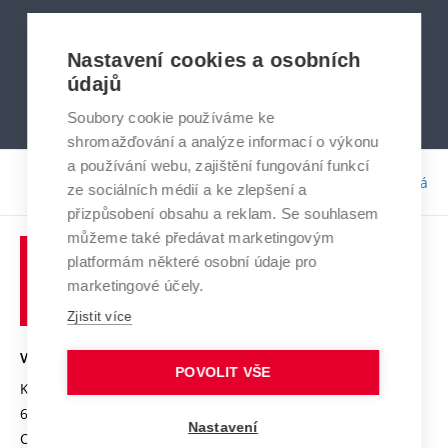
Nastavení cookies a osobních
UDRZITELNOST@VUT.CZ
údajů
Soubory cookie používáme ke
shromažďování a analýze informací o výkonu
a používání webu, zajištění fungování funkcí
Odpovědnost:
Bc. Tereza Kučerová
ze sociálních médií a ke zlepšení a
přizpůsobení obsahu a reklam. Se souhlasem
můžeme také předávat marketingovým
platformám některé osobní údaje pro
marketingové účely.
Zjistit více
VYSOKÉ UČENÍ TECHNICKÉ V BRNĚ
POVOLIT VŠE
Kolejní 2906/4
612 00 Brno
Nastavení
Czech Republic