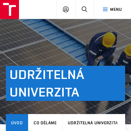
VUT
PŘIHLÁSIT
HLEDAT
MENU
SE
UDRŽITELNÁ
UNIVERZITA
ÚVOD
CO DĚLÁME
UDRŽITELNÁ UNIVERZITA