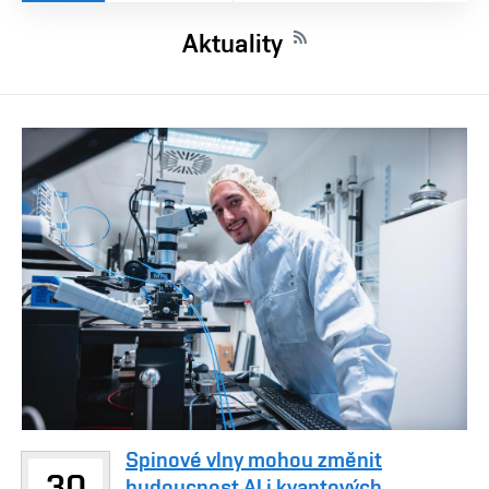
Aktuality
Spinové vlny mohou změnit
30
budoucnost AI i kvantových