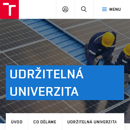
VUT
PŘIHLÁSIT
HLEDAT
MENU
SE
UDRŽITELNÁ
UNIVERZITA
ÚVOD
CO DĚLÁME
UDRŽITELNÁ UNIVERZITA