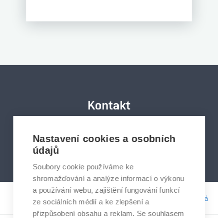
Kontakt
Nastavení cookies a osobních
UDRZITELNOST@VUT.CZ
údajů
Soubory cookie používáme ke
shromažďování a analýze informací o výkonu
a používání webu, zajištění fungování funkcí
Odpovědnost:
Bc. Tereza Kučerová
ze sociálních médií a ke zlepšení a
přizpůsobení obsahu a reklam. Se souhlasem