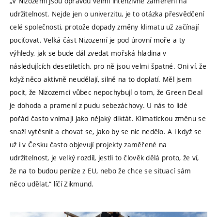
„V Nizozemí jsou opravdu velmi intenzivně zaměření na
udržitelnost. Nejde jen o univerzitu, je to otázka přesvědčení
celé společnosti, protože dopady změny klimatu už začínají
pociťovat. Velká část Nizozemí je pod úrovní moře a ty
výhledy, jak se bude dál zvedat mořská hladina v
následujících desetiletích, pro ně jsou velmi špatné. Oni ví, že
když něco aktivně neudělají, silně na to doplatí. Měl jsem
pocit, že Nizozemci vůbec nepochybují o tom, že Green Deal
je dohoda a pramení z pudu sebezáchovy. U nás to lidé
pořád často vnímají jako nějaký diktát. Klimatickou změnu se
snaží vytěsnit a chovat se, jako by se nic nedělo. A i když se
už i v Česku často objevují projekty zaměřené na
udržitelnost, je velký rozdíl, jestli to člověk dělá proto, že ví,
že na to budou peníze z EU, nebo že chce se situací sám
něco udělat,“ líčí Zikmund.