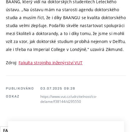
BAANG, který vidí na doktorských studentech Leteckého
ústavu. „Na ústavu mám na starosti agendu doktorského
studia a musím říct, že i díky BAANGU se kvalita doktorského
studia velmi zlepšuje. Podařilo skvěle nastartovat spolupráci
mezi školiteli a doktorandy, a to i díky tomu, že jsme si mohli
vzít za vzor, jak doktorské studium probíhá nejenom v Delftu,
ale i třeba na Imperial College v Londýně,“ uzavírá Zikmund.
Zdroj:
Fakulta strojního inženýrství VUT
PUBLIKOVÁNO
03.07.2025 09:28
https://www.vut.cz/udrzitelnost/co-
ODKAZ
delame/f38144/d295550
FAKULTA STROJNÍHO INŽENÝRSTVÍ
VĚDA A VÝZKUM