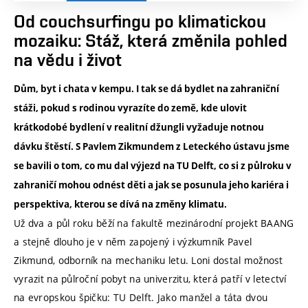
Od couchsurfingu po klimatickou
mozaiku: Stáž, která změnila pohled
na vědu i život
Dům, byt i chata v kempu. I tak se dá bydlet na zahraniční
stáži, pokud s rodinou vyrazíte do země, kde ulovit
krátkodobé bydlení v realitní džungli vyžaduje notnou
dávku štěstí. S Pavlem Zikmundem z Leteckého ústavu jsme
se bavili o tom, co mu dal výjezd na TU Delft, co si z půlroku v
zahraničí mohou odnést děti a jak se posunula jeho kariéra i
perspektiva, kterou se dívá na změny klimatu.
Už dva a půl roku běží na fakultě mezinárodní projekt BAANG
a stejně dlouho je v něm zapojený i výzkumník Pavel
Zikmund, odborník na mechaniku letu. Loni dostal možnost
vyrazit na půlroční pobyt na univerzitu, která patří v letectví
na evropskou špičku: TU Delft. Jako manžel a táta dvou