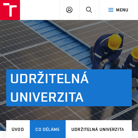
VUT
PŘIHLÁSIT
HLEDAT
MENU
SE
UDRŽITELNÁ
UNIVERZITA
ÚVOD
CO DĚLÁME
UDRŽITELNÁ UNIVERZITA