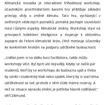
Klimatická mozaika je interaktivní tříhodinový workshop,
účastníkům prostřednictvím karetní hry přibližuje základní
principy vědy o změně klimatu. Tato hra, vycházející z
ověřených vědeckých poznatků, pomáhá pochopit souvislosti
mezi různými aspekty klimatické změny. Workshop staví na
principech kolektivní inteligence a inspiruje k aktivnímu
zapojení do řešení klimatické krize, čímž motivuje účastníky
ke konkrétním krokům na podporu udržitelné budoucnosti.
„Udělal jsem si na dálku kurz facilitátora, takže můžu
workshopy vést. Byl bych ale nejraději, kdyby se našlo pár
studentů, kteří by se workshopu do budoucna ujali a třeba
by vznikl i studentský klub nebo spolek, který by si vzal téma
udržitelnosti za své, protože v něm stále máme rezervy. A
než se situace opravdu změní, je potřeba hlavně vzdělávat,“
věří Zikmund.