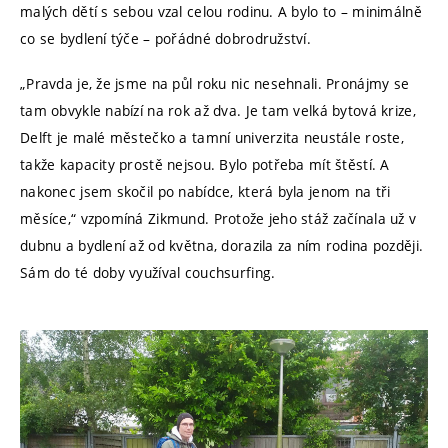
malých dětí s sebou vzal celou rodinu. A bylo to – minimálně
co se bydlení týče – pořádné dobrodružství.
„Pravda je, že jsme na půl roku nic nesehnali. Pronájmy se
tam obvykle nabízí na rok až dva. Je tam velká bytová krize,
Delft je malé městečko a tamní univerzita neustále roste,
takže kapacity prostě nejsou. Bylo potřeba mít štěstí. A
nakonec jsem skočil po nabídce, která byla jenom na tři
měsíce,“ vzpomíná Zikmund. Protože jeho stáž začínala už v
dubnu a bydlení až od května, dorazila za ním rodina později.
Sám do té doby využíval couchsurfing.