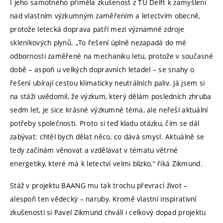
I jeho samotného přiměla zkušenost z TU Delft k zamyšlení
nad vlastním výzkumným zaměřením a letectvím obecně,
protože letecká doprava patří mezi významné zdroje
skleníkových plynů. „To řešení úplně nezapadá do mé
odbornosti zaměřené na mechaniku letu, protože v současné
době – aspoň u velkých dopravních letadel – se snahy o
řešení ubírají cestou klimaticky neutrálních paliv. Já jsem si
na stáži uvědomil, že výzkum, který dělám posledních zhruba
sedm let, je sice krásné výzkumné téma, ale neřeší aktuální
potřeby společnosti. Proto si teď kladu otázku, čím se dál
zabývat: chtěl bych dělat něco, co dává smysl. Aktuálně se
tedy začínám věnovat a vzdělávat v tématu větrné
energetiky, které má k letectví velmi blízko,“ říká Zikmund.
Stáž v projektu BAANG mu tak trochu převrací život –
alespoň ten vědecký – naruby. Kromě vlastní inspirativní
zkušenosti si Pavel Zikmund chválí i celkový dopad projektu