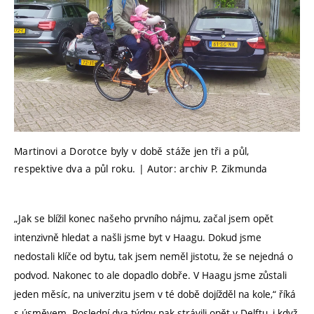
Martinovi a Dorotce byly v době stáže jen tři a půl,
respektive dva a půl roku. | Autor: archiv P. Zikmunda
„Jak se blížil konec našeho prvního nájmu, začal jsem opět
intenzivně hledat a našli jsme byt v Haagu. Dokud jsme
nedostali klíče od bytu, tak jsem neměl jistotu, že se nejedná o
podvod. Nakonec to ale dopadlo dobře. V Haagu jsme zůstali
jeden měsíc, na univerzitu jsem v té době dojížděl na kole,“ říká
s úsměvem. Poslední dva týdny pak strávili opět v Delftu, i když