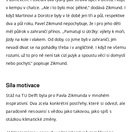
v kempu v chatce. „Ale i to bylo moc pěkné,“ dodává Zikmund. I
když Martinovi a Dorotce byly v té době jen tři a půl, respektive
dva a půl roku, Pavel Zikmund nepochybuje, že i pro jeho děti
měl půlrok v zahraničí přínos. „Pamatují si útržky: výlety k moři,
jízdy na kole i vlakem. Od doby, co jsme byli v zahraničí, jim
nevadí dívat se na pohádky třeba i v angličtině. I když ne všemu
rozumí, už to pro ně není tak cizí jazyk a spoustu věcí si domyslí
nebo pochytí,“ popisuje Zikmund.
Síla motivace
Stáž na TU Delft byla pro Pavla Zikmunda v mnohém
inspirativní. Dva zcela konkrétní postřehy, které si odvezl, ale
paradoxně nesouvisí s vědou jako takovou, jako spíš s
otázkou klimatické změny.