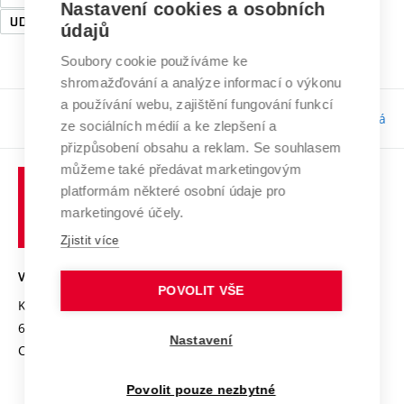
Nastavení cookies a osobních
UDRŽITELNOST
údajů
Soubory cookie používáme ke
shromažďování a analýze informací o výkonu
a používání webu, zajištění fungování funkcí
Odpovědnost:
Bc. Tereza Kučerová
ze sociálních médií a ke zlepšení a
přizpůsobení obsahu a reklam. Se souhlasem
můžeme také předávat marketingovým
platformám některé osobní údaje pro
marketingové účely.
Zjistit více
VYSOKÉ UČENÍ TECHNICKÉ V BRNĚ
POVOLIT VŠE
Kolejní 2906/4
612 00 Brno
Nastavení
Czech Republic
Povolit pouze nezbytné