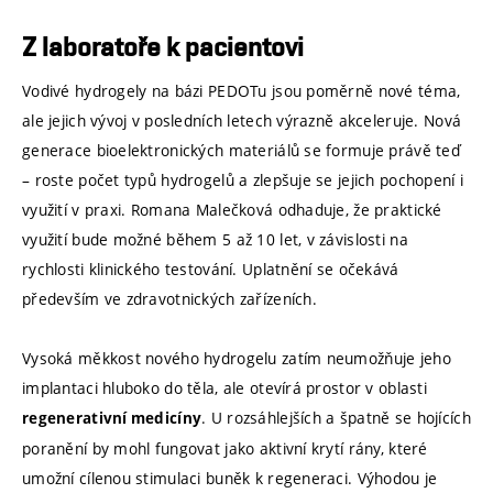
Z laboratoře k pacientovi
Vodivé hydrogely na bázi PEDOTu jsou poměrně nové téma,
ale jejich vývoj v posledních letech výrazně akceleruje. Nová
generace bioelektronických materiálů se formuje právě teď
– roste počet typů hydrogelů a zlepšuje se jejich pochopení i
využití v praxi. Romana Malečková odhaduje, že praktické
využití bude možné během 5 až 10 let, v závislosti na
rychlosti klinického testování. Uplatnění se očekává
především ve zdravotnických zařízeních.
Vysoká měkkost nového hydrogelu zatím neumožňuje jeho
implantaci hluboko do těla, ale otevírá prostor v oblasti
. U rozsáhlejších a špatně se hojících
regenerativní medicíny
poranění by mohl fungovat jako aktivní krytí rány, které
umožní cílenou stimulaci buněk k regeneraci. Výhodou je