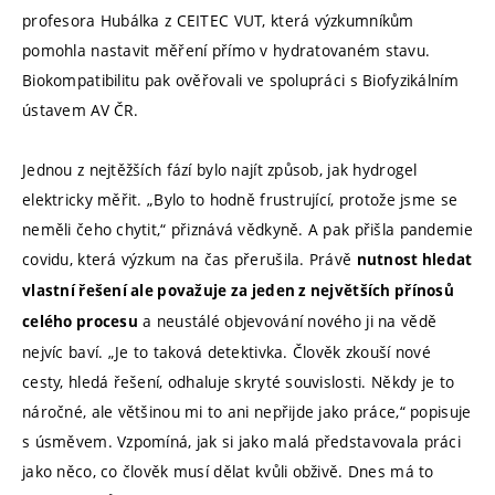
profesora Hubálka z CEITEC VUT, která výzkumníkům
pomohla nastavit měření přímo v hydratovaném stavu.
Biokompatibilitu pak ověřovali ve spolupráci s Biofyzikálním
ústavem AV ČR.
Jednou z nejtěžších fází bylo najít způsob, jak hydrogel
elektricky měřit. „Bylo to hodně frustrující, protože jsme se
neměli čeho chytit,“ přiznává vědkyně. A pak přišla pandemie
covidu, která výzkum na čas přerušila. Právě
nutnost hledat
vlastní řešení ale považuje za jeden z největších přínosů
a neustálé objevování nového ji na vědě
celého procesu
nejvíc baví. „Je to taková detektivka. Člověk zkouší nové
cesty, hledá řešení, odhaluje skryté souvislosti. Někdy je to
náročné, ale většinou mi to ani nepřijde jako práce,“ popisuje
s úsměvem. Vzpomíná, jak si jako malá představovala práci
jako něco, co člověk musí dělat kvůli obživě. Dnes má to