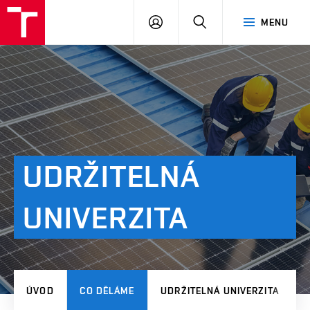
VUT
PŘIHLÁSIT
HLEDAT
MENU
SE
UDRŽITELNÁ
UNIVERZITA
ÚVOD
CO DĚLÁME
UDRŽITELNÁ UNIVERZITA