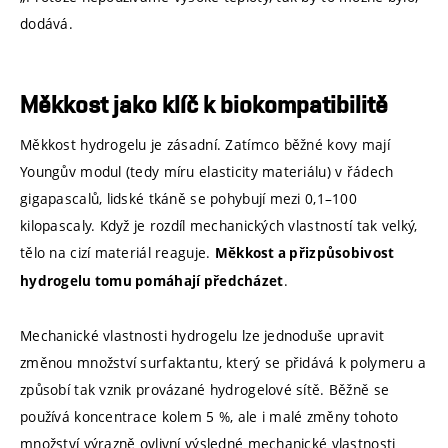
dodává.
Měkkost jako klíč k biokompatibilitě
Měkkost hydrogelu je zásadní. Zatímco běžné kovy mají
Youngův modul (tedy míru elasticity materiálu) v řádech
gigapascalů, lidské tkáně se pohybují mezi 0,1–100
kilopascaly. Když je rozdíl mechanických vlastností tak velký,
tělo na cizí materiál reaguje.
Měkkost a přizpůsobivost
.
hydrogelu tomu pomáhají předcházet
Mechanické vlastnosti hydrogelu lze jednoduše upravit
změnou množství surfaktantu, který se přidává k polymeru a
způsobí tak vznik provázané hydrogelové sítě. Běžně se
používá koncentrace kolem 5 %, ale i malé změny tohoto
množství výrazně ovlivní výsledné mechanické vlastnosti