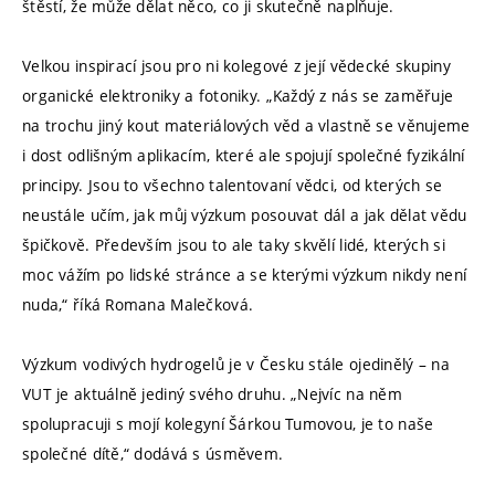
štěstí, že může dělat něco, co ji skutečně naplňuje.
Velkou inspirací jsou pro ni kolegové z její vědecké skupiny
organické elektroniky a fotoniky. „Každý z nás se zaměřuje
na trochu jiný kout materiálových věd a vlastně se věnujeme
i dost odlišným aplikacím, které ale spojují společné fyzikální
principy. Jsou to všechno talentovaní vědci, od kterých se
neustále učím, jak můj výzkum posouvat dál a jak dělat vědu
špičkově. Především jsou to ale taky skvělí lidé, kterých si
moc vážím po lidské stránce a se kterými výzkum nikdy není
nuda,“ říká Romana Malečková.
Výzkum vodivých hydrogelů je v Česku stále ojedinělý – na
VUT je aktuálně jediný svého druhu. „Nejvíc na něm
spolupracuji s mojí kolegyní Šárkou Tumovou, je to naše
společné dítě,“ dodává s úsměvem.