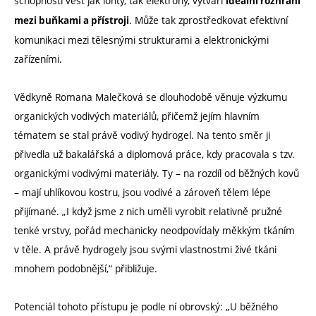
schopnosti vést jak ionty, tak elektrony, vytváří
ideální rozhraní
. Může tak zprostředkovat efektivní
mezi buňkami a přístroji
komunikaci mezi tělesnými strukturami a elektronickými
zařízeními.
Vědkyně Romana Malečková se dlouhodobě věnuje výzkumu
organických vodivých materiálů, přičemž jejím hlavním
tématem se stal právě vodivý hydrogel. Na tento směr ji
přivedla už bakalářská a diplomová práce, kdy pracovala s tzv.
organickými vodivými materiály. Ty – na rozdíl od běžných kovů
– mají uhlíkovou kostru, jsou vodivé a zároveň tělem lépe
přijímané. „I když jsme z nich uměli vyrobit relativně pružné
tenké vrstvy, pořád mechanicky neodpovídaly měkkým tkáním
v těle. A právě hydrogely jsou svými vlastnostmi živé tkáni
mnohem podobnější,“ přibližuje.
Potenciál tohoto přístupu je podle ní obrovský: „U běžného