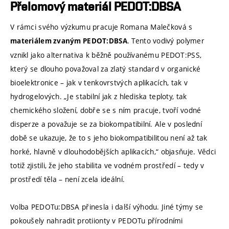
Přelomový materiál PEDOT:DBSA
V rámci svého výzkumu pracuje Romana Malečková s
. Tento vodivý polymer
materiálem zvaným PEDOT:DBSA
vznikl jako alternativa k běžně používanému PEDOT:PSS,
který se dlouho považoval za zlatý standard v organické
bioelektronice – jak v tenkovrstvých aplikacích, tak v
hydrogelových. „Je stabilní jak z hlediska teploty, tak
chemického složení, dobře se s ním pracuje, tvoří vodné
disperze a považuje se za biokompatibilní. Ale v poslední
době se ukazuje, že to s jeho biokompatibilitou není až tak
horké, hlavně v dlouhodobějších aplikacích,“ objasňuje. Vědci
totiž zjistili, že jeho stabilita ve vodném prostředí – tedy v
prostředí těla – není zcela ideální.
Volba PEDOTu:DBSA přinesla i další výhodu. Jiné týmy se
pokoušely nahradit protiionty v PEDOTu přírodními