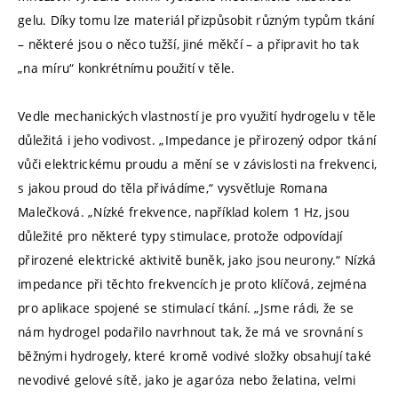
gelu. Díky tomu lze materiál přizpůsobit různým typům tkání
– některé jsou o něco tužší, jiné měkčí – a připravit ho tak
„na míru“ konkrétnímu použití v těle.
Vedle mechanických vlastností je pro využití hydrogelu v těle
důležitá i jeho vodivost. „Impedance je přirozený odpor tkání
vůči elektrickému proudu a mění se v závislosti na frekvenci,
s jakou proud do těla přivádíme,“ vysvětluje Romana
Malečková. „Nízké frekvence, například kolem 1 Hz, jsou
důležité pro některé typy stimulace, protože odpovídají
přirozené elektrické aktivitě buněk, jako jsou neurony.“ Nízká
impedance při těchto frekvencích je proto klíčová, zejména
pro aplikace spojené se stimulací tkání. „Jsme rádi, že se
nám hydrogel podařilo navrhnout tak, že má ve srovnání s
běžnými hydrogely, které kromě vodivé složky obsahují také
nevodivé gelové sítě, jako je agaróza nebo želatina, velmi