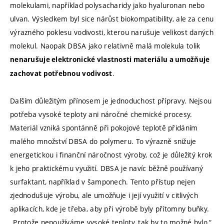
molekulami, například polysacharidy jako hyaluronan nebo
ulvan. Výsledkem byl sice nárůst biokompatibility, ale za cenu
výrazného poklesu vodivosti, kterou narušuje velikost daných
molekul. Naopak DBSA jako relativně malá molekula tolik
nenarušuje elektronické vlastnosti materiálu a umožňuje
.
zachovat potřebnou vodivost
Dalším důležitým přínosem je jednoduchost přípravy. Nejsou
potřeba vysoké teploty ani náročné chemické procesy.
Materiál vzniká spontánně při pokojové teplotě přidáním
malého množství DBSA do polymeru. To výrazně snižuje
energetickou i finanční náročnost výroby, což je důležitý krok
k jeho praktickému využití. DBSA je navíc běžně používaný
surfaktant, například v šamponech. Tento přístup nejen
zjednodušuje výrobu, ale umožňuje i její využití v citlivých
aplikacích, kde je třeba, aby při výrobě byly přítomny buňky.
„Protože nepoužíváme vysoké teploty, tak by to možné bylo,“