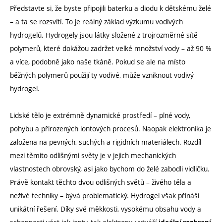
Představte si, že byste připojili baterku a diodu k dětskému želé
– a ta se rozsvítí. To je reálný základ výzkumu vodivých
hydrogelů. Hydrogely jsou látky složené z trojrozměrné sítě
polymerů, které dokážou zadržet velké množství vody – až 90 %
a více, podobně jako naše tkáně. Pokud se ale na místo
běžných polymerů použijí ty vodivé, může vzniknout vodivý
hydrogel.
Lidské tělo je extrémně dynamické prostředí – plné vody,
pohybu a přirozených iontových procesů. Naopak elektronika je
založena na pevných, suchých a rigidních materiálech. Rozdíl
mezi těmito odlišnými světy je v jejich mechanických
vlastnostech obrovský, asi jako bychom do želé zabodli vidličku.
Právě kontakt těchto dvou odlišných světů – živého těla a
neživé techniky – bývá problematický. Hydrogel však přináší
unikátní řešení. Díky své měkkosti, vysokému obsahu vody a