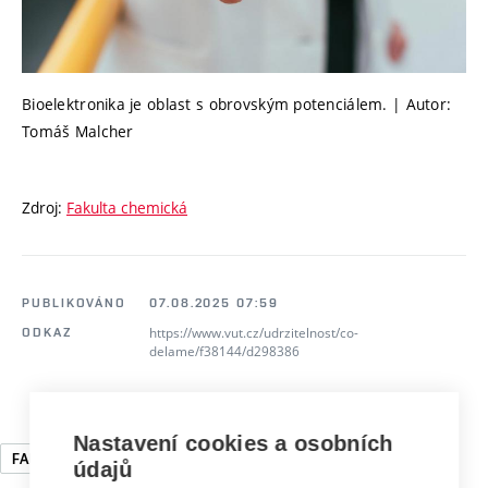
Bioelektronika je oblast s obrovským potenciálem. | Autor:
Tomáš Malcher
Zdroj:
Fakulta chemická
PUBLIKOVÁNO
07.08.2025 07:59
https://www.vut.cz/udrzitelnost/co-
ODKAZ
delame/f38144/d298386
Nastavení cookies a osobních
FAKULTA CHEMICKÁ
VĚDA A VÝZKUM
údajů