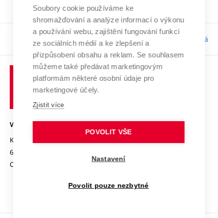
Soubory cookie používáme ke
shromažďování a analýze informací o výkonu
a používání webu, zajištění fungování funkcí
Odpovědnost:
Bc. Tereza Kučerová
ze sociálních médií a ke zlepšení a
přizpůsobení obsahu a reklam. Se souhlasem
můžeme také předávat marketingovým
platformám některé osobní údaje pro
marketingové účely.
Zjistit více
VYSOKÉ UČENÍ TECHNICKÉ V BRNĚ
POVOLIT VŠE
Kolejní 2906/4
612 00 Brno
Nastavení
Czech Republic
Povolit pouze nezbytné