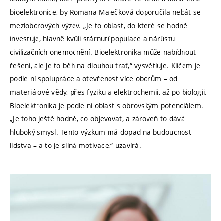
bioelektronice, by Romana Malečková doporučila nebát se
mezioborových výzev. „Je to oblast, do které se hodně
investuje, hlavně kvůli stárnutí populace a nárůstu
civilizačních onemocnění. Bioelektronika může nabídnout
řešení, ale je to běh na dlouhou trať,“ vysvětluje. Klíčem je
podle ní spolupráce a otevřenost více oborům – od
materiálové vědy, přes fyziku a elektrochemii, až po biologii.
Bioelektronika je podle ní oblast s obrovským potenciálem.
„Je toho ještě hodně, co objevovat, a zároveň to dává
hluboký smysl. Tento výzkum má dopad na budoucnost
lidstva – a to je silná motivace,“ uzavírá.