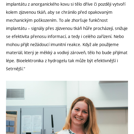
implantátu z anorganického kovu si tělo dříve či později vytvoří
kolem zjizvenou tkáň, aby se chránilo před opakovaným
mechanickým poškozením. To ale zhoršuje funkčnost
implantátu – signály přes zjizvenou tkáň hůře procházejí, snižuje
se efektivita přenosu informací, a tedy i celého zařízení. Nebo
mohou přijít nežádoucí imunitní reakce. Když ale použijeme
materiál, který je měkký a vodivý zároveň, tělo ho bude přijímat
lépe. Bioelektronika z hydrogelu tak může být efektivnější i
šetrnější.“