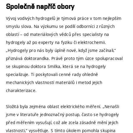
Společně napříč obory
Vývoj vodivých hydrogelů je týmová práce v tom nejlepším
smyslu slova. Na výzkumu se podílí odborníci z různých
oblastí – od materiálových vědců přes specialisty na
hydrogely až po experty na fyziku či elektrochemii.
„Hydrogely pro nás byly úplně nové, když jsme začínali,“
přiznává doktorandka. Právě proto tým úzce spolupracoval
se skupinou doktora Smilka, která se na hydrogely
specializuje. Ti poskytovali cenné rady ohledně
mechanických vlastností materiálů i metod jejich
charakterizace.
Složitá byla zejména oblast elektrického měření. „Nenašli
jsme v literatuře jednoznačný postup, často se hydrogely
před měřením vysušují, což ale zcela zásadně mění jejich
vlastnosti,“ vysvětluje. S tímto úkolem pomohla skupina