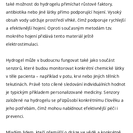
také možnost do hydrogelu přimíchat růstové faktory,
antibiotika nebo jiné látky přímo podporující hojení. Vysoký
obsah vody udržuje prostředí vlhké, čímž podporuje rychlejší
a efektivnější hojení. Oproti současným metodám tzv.
mokrého hojení přidává tento materiál ještě
elektrostimulaci.
Hydrogel může v budoucnu fungovat také jako součást
senzorů, které budou monitorovat konkrétní chemické látky
v těle pacienta – například v potu, krvi nebo jiných tělních
tekutinách. Právě toto cílené sledování individuálních hodnot
je typickým příkladem personalizované medicíny. Senzory
založené na hydrogelu se přizpůsobí konkrétnímu člověku a
jeho potřebám, čímž mohou nabídnout efektivnější péči i
prevenci.
Mladým lidem, kteří přemýšlí o dráze ve vědě a konkrétně