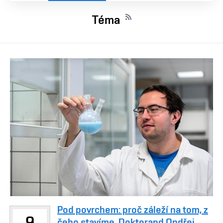
Téma
Pod povrchem: proč záleží na tom, z
9
čeho stavíme. Doktorand Ondřej ...