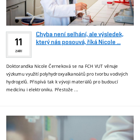
Chyba není selhání, ale výsledek,
11
který nás posouvá, říká Nicole ...
ZÁŘÍ
Doktorandka Nicole Černeková se na FCH VUT věnuje
výzkumu využití polyhydroxyalkanoátů pro tvorbu vodivých
hydrogelů. Přispívá tak k vývoji materiálů pro budoucí
medicínu i elektroniku. Přestože ...