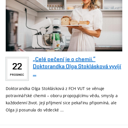
„Celé pečení je o chemii.“
22
Doktorandka Olga Stoklásková vyvíjí
...
PROSINEC
Doktorandka Olga Stoklásková z FCH VUT se věnuje
potravinářské chemii – oboru propojujícímu vědu, smysly a
každodenní život. Její příjmení sice pekařinu připomíná, ale
Olga ji posunula do vědecké ...