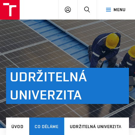
VUT
PŘIHLÁSIT
HLEDAT
MENU
SE
UDRŽITELNÁ
UNIVERZITA
ÚVOD
CO DĚLÁME
UDRŽITELNÁ UNIVERZITA