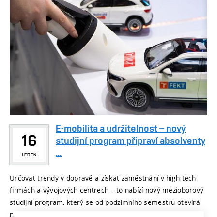
E-mobilita a udržitelnost – nový
16
studijní program připraví absolventy
...
LEDEN
Určovat trendy v dopravě a získat zaměstnání v high-tech
firmách a vývojových centrech – to nabízí nový mezioborový
studijní program, který se od podzimního semestru otevírá
na FEKT VUT. ...