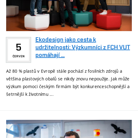
Ekodesign jako cesta k
5
udržitelnosti: Výzkumníci z FCH VUT
pomáhají ...
ČERVEN
Až 80 % plastů v Evropě stále pochází z fosilních zdrojů a
většina plastových obalů se nikdy znovu nepoužije. Jak může
výzkum pomoci českým firmám být konkurenceschopnější a
šetrnější k životnímu ...