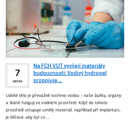
Na FCH VUT vyvíjejí materiály
7
budoucnosti: Vodivý hydrogel
propojuje ...
SRPEN
Lidské tělo je převážně tvořeno vodou – naše buňky, orgány
a tkáně fungují ve vodném prostředí. Když do tohoto
prostředí vstupuje umělý materiál, například při implantaci,
je klíčové, aby byl co ...