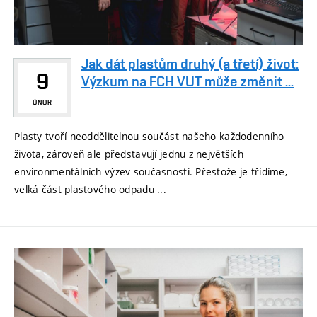
Jak dát plastům druhý (a třetí) život:
9
Výzkum na FCH VUT může změnit ...
ÚNOR
Plasty tvoří neoddělitelnou součást našeho každodenního
života, zároveň ale představují jednu z největších
environmentálních výzev současnosti. Přestože je třídíme,
velká část plastového odpadu ...