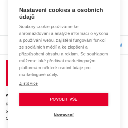
Nastavení cookies a osobních
údajů
1
2
3
Soubory cookie používáme ke
shromažďování a analýze informací o výkonu
a používání webu, zajištění fungování funkcí
Odpovědnost:
Bc. Tereza Kučerová
ze sociálních médií a ke zlepšení a
přizpůsobení obsahu a reklam. Se souhlasem
můžeme také předávat marketingovým
platformám některé osobní údaje pro
marketingové účely.
Zjistit více
VYSOKÉ UČENÍ TECHNICKÉ V BRNĚ
POVOLIT VŠE
Kolejní 2906/4
612 00 Brno
Nastavení
Czech Republic