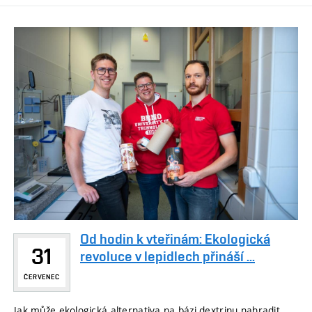
Od hodin k vteřinám: Ekologická
31
revoluce v lepidlech přináší ...
ČERVENEC
Jak může ekologická alternativa na bázi dextrinu nahradit