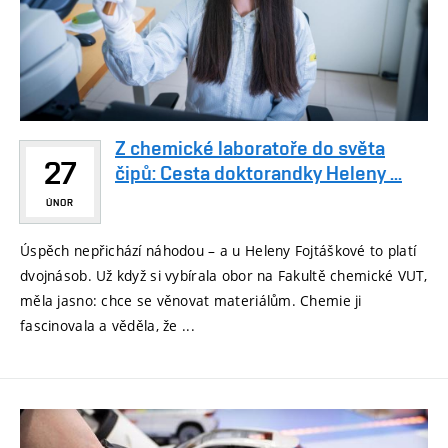
Z chemické laboratoře do světa
27
čipů: Cesta doktorandky Heleny ...
ÚNOR
Úspěch nepřichází náhodou – a u Heleny Fojtáškové to platí
dvojnásob. Už když si vybírala obor na Fakultě chemické VUT,
měla jasno: chce se věnovat materiálům. Chemie ji
fascinovala a věděla, že ...