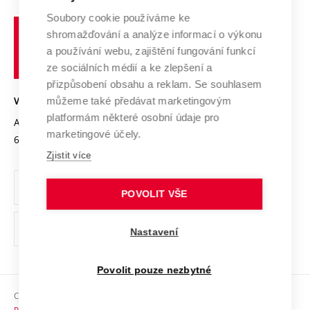
Systém zajišťování kvality výzkumu
Profil univerzity
Spolupráce se školami
Soubory cookie používáme ke
Vysoké
Výzkumné infrastruktury
shromažďování a analýze informací o výkonu
Udržitelná univerzita
učení
Služby univerzity
Transfer znalostí
a používání webu, zajištění fungování funkcí
technické
Podnikavá univerzita / ContriBUTe
Mezinárodní dohody
ze sociálních médií a ke zlepšení a
Open Science
v
Bezpečná univerzita
přizpůsobení obsahu a reklam. Se souhlasem
Univerzitní sítě
Brně
Projekty
můžeme také předávat marketingovým
VYSOKÉ UČENÍ TECHNICKÉ V BRNĚ
Vyznamenání
platformám některé osobní údaje pro
Projekty ze strukturálních fondů
Antonínská 548/1
www.vut.cz
marketingové účely.
Organizační struktura
602 00 Brno
vut@vutbr.cz
Specifický výzkum
Zjistit více
Úřední deska
Ochrana osobních údajů
POVOLIT VŠE
(externí
Pracovní příležitosti
Nastavení
odkaz)
Podpora a rozvoj zaměstnanců a studujících
Povolit pouze nezbytné
Rovné příležitosti
Copyright © 2026 VUT
Sociální bezpečí
Prohlášení o přístupnosti