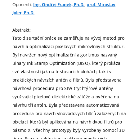
Oponenti:
,
Ing. Ondřej Franek, Ph.D.
prof. Miroslav
Joler, Ph.D.
Abstrakt:
Tato disertační práce se zaměřuje na vývoj metod pro
návrh a optimalizaci pixelových mikrovlnných struktur.
Byl navržen nový optimalizační algoritmus nazvaný
Binary Ink Stamp Optimization (BISO), který prokázal
své vlastnosti jak na testovacích úlohách, tak i v
praktických návrzích antén a filtrů. Byla představena
návrhová procedura pro SIW trychtýřové antény
využívající pixelové dielektrické zátěže a ověřena na
návrhu tří antén. Byla představena automatizovaná
procedura pro návrh vlnovodových filtrů založených na
pixelaci, která byl aplikována na návrh dvou filtrů pro
pásmo X. Všechny prototypy byly vyrobeny pomocí 3D
tisku. Pro charakterizaci elektromagnetických