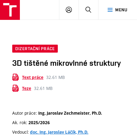
VUT
PŘIHLÁSIT
HLEDAT
MENU
SE
DIZERTAČNÍ PRÁCE
3D tištěné mikrovlnné struktury
32.61 MB
Text práce
32.61 MB
Teze
Autor práce:
Ing. Jaroslav Zechmeister, Ph.D.
Ak. rok:
2025/2026
Vedoucí:
doc. Ing. Jaroslav Láčík, Ph.D.