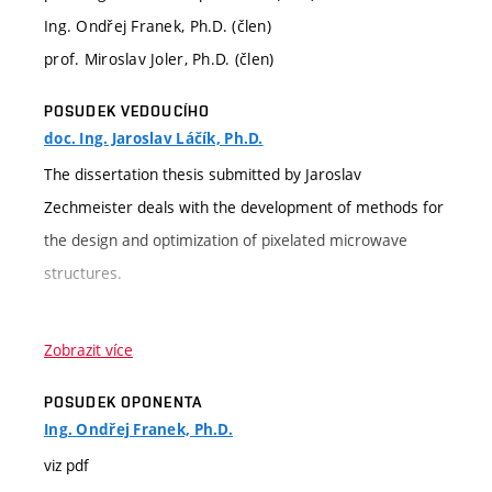
Ing. Ondřej Franek, Ph.D. (člen)
prof. Miroslav Joler, Ph.D. (člen)
POSUDEK VEDOUCÍHO
doc. Ing. Jaroslav Láčík, Ph.D.
The dissertation thesis submitted by Jaroslav
Zechmeister deals with the development of methods for
the design and optimization of pixelated microwave
structures.
In my opinion, the main original results of the
Zobrazit více
dissertation thesis are:
POSUDEK OPONENTA
- The development of a novel optimization algorithm
Ing. Ondřej Franek, Ph.D.
called Binary ink stamp optimization (BISO) for the
viz pdf
design of pixelated microwave structures. A key feature