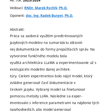
Ak. rok:
2023/2024
Vedoucí:
RNDr. Marek Rychlý, Ph.D.
Oponent:
doc. Ing. Radek Burget, Ph.D.
Abstrakt:
Práca sa zaoberá využitím predtrénovaných
jazykových modelov na sumarizáciu zdravot-
nej dokumentácie do formy prepúšťacích správ. Na
vytvorenie funkčného modelu bola
využitá architektúra LLaMA a experimentovanie už s
existujúcimi modelmi danej architek-
túry. Cielom experimentov bolo nájsť model, ktorý
zvládne generovať časť dokumentácie v
českom jazyku. Vybraný model sa finetunoval
pomocou metody LoRA. Následne sa exper-
imentovalo s inference parametrami na nájdenie tých
najvhodnejších, aby model generoval