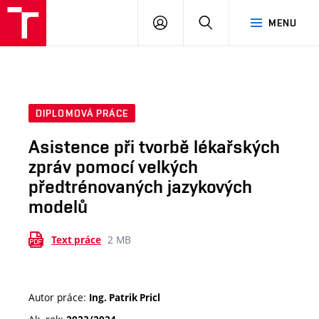
VUT
PŘIHLÁSIT
HLEDAT
MENU
SE
DIPLOMOVÁ PRÁCE
Asistence při tvorbě lékařských
zpráv pomocí velkých
předtrénovaných jazykových
modelů
2 MB
Text práce
Autor práce:
Ing. Patrik Pricl