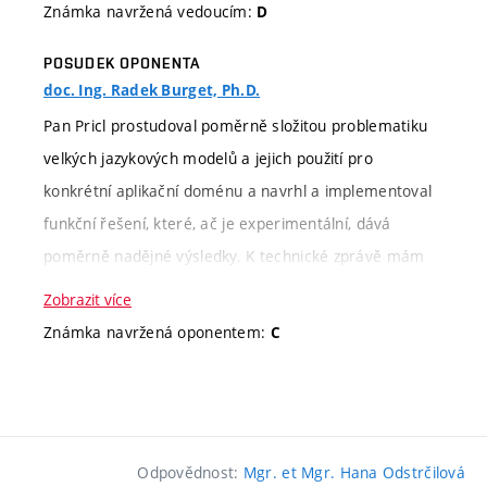
Kritérium
Slovní hodnocení
Známka navržená vedoucím:
D
hodnocení
POSUDEK OPONENTA
doc. Ing. Radek Burget, Ph.D.
Informace k
Cílem práce bylo prozkoumat
zadání
možnosti použití velkých před-
Pan Pricl prostudoval poměrně složitou problematiku
trénovaných jazykových modelů při
velkých jazykových modelů a jejich použití pro
asistované tvorbě lékařských zpráv.
konkrétní aplikační doménu a navrhl a implementoval
Vzhledem k rozsáhlé problematice,
funkční řešení, které, ač je experimentální, dává
velmi aktivnímu vývoji existujících
poměrně nadějné výsledky. K technické zprávě mám
modelů a nutnosti častých
některé výhrady převážně formálního charakteru.
Zobrazit více
experimentů se jedná, z pohledu
Celkově proto navrhuji hodnocení stupněm C.
Známka navržená oponentem:
C
vedoucího, o obtížnější zadání. Zadání
považuji za splněné.
Kritérium
Slovní hodnocení
Body
hodnocení
Aktivita při
Práce byla dokončena dodatečně (po
Odpovědnost:
Mgr. et Mgr. Hana Odstrčilová
Rozsah
zadání
Stupeň hodnocení:
dokončování
první neúspěšné obhajobě). Výsledná