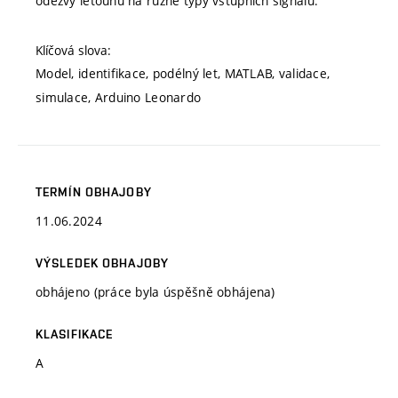
odezvy letounu na různé typy vstupních signálů.
Klíčová slova:
Model, identifikace, podélný let, MATLAB, validace,
simulace, Arduino Leonardo
TERMÍN OBHAJOBY
11.06.2024
VÝSLEDEK OBHAJOBY
obhájeno (práce byla úspěšně obhájena)
KLASIFIKACE
A