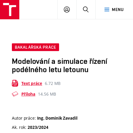
VUT
PŘIHLÁSIT
HLEDAT
MENU
SE
BAKALÁŘSKÁ PRÁCE
Modelování a simulace řízení
podélného letu letounu
6.72 MB
Text práce
14.56 MB
Příloha
Autor práce:
Ing. Dominik Zavadil
Ak. rok:
2023/2024