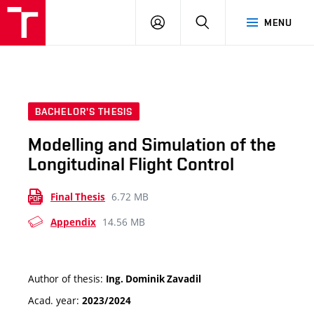
VUT
LOG
SEARCH
MENU
IN
BACHELOR'S THESIS
Modelling and Simulation of the
Longitudinal Flight Control
6.72 MB
Final Thesis
14.56 MB
Appendix
Author of thesis:
Ing. Dominik Zavadil
Acad. year:
2023/2024