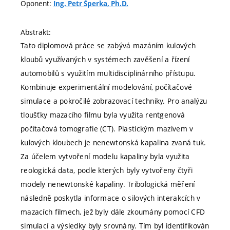
Oponent:
Ing. Petr Šperka, Ph.D.
Abstrakt:
Tato diplomová práce se zabývá mazáním kulových
kloubů využívaných v systémech zavěšení a řízení
automobilů s využitím multidisciplinárního přístupu.
Kombinuje experimentální modelování, počítačové
simulace a pokročilé zobrazovací techniky. Pro analýzu
tloušťky mazacího filmu byla využita rentgenová
počítačová tomografie (CT). Plastickým mazivem v
kulových kloubech je nenewtonská kapalina zvaná tuk.
Za účelem vytvoření modelu kapaliny byla využita
reologická data, podle kterých byly vytvořeny čtyři
modely nenewtonské kapaliny. Tribologická měření
následně poskytla informace o silových interakcích v
mazacích filmech, jež byly dále zkoumány pomocí CFD
simulací a výsledky byly srovnány. Tím byl identifikován