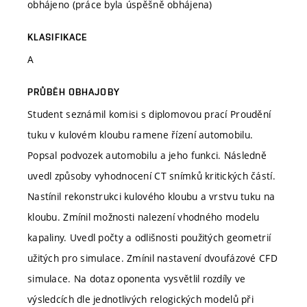
obhájeno (práce byla úspěšně obhájena)
KLASIFIKACE
A
PRŮBĚH OBHAJOBY
Student seznámil komisi s diplomovou prací Proudění
tuku v kulovém kloubu ramene řízení automobilu.
Popsal podvozek automobilu a jeho funkci. Následně
uvedl způsoby vyhodnocení CT snímků kritických částí.
Nastínil rekonstrukci kulového kloubu a vrstvu tuku na
kloubu. Zmínil možnosti nalezení vhodného modelu
kapaliny. Uvedl počty a odlišnosti použitých geometrií
užitých pro simulace. Zmínil nastavení dvoufázové CFD
simulace. Na dotaz oponenta vysvětlil rozdíly ve
výsledcích dle jednotlivých relogických modelů při