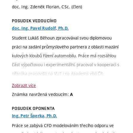
doc. Ing. Zdeněk Florian, CSc. (člen)
POSUDEK VEDOUCÍHO
doc. Ing. Pavel Rudolf, Ph.D.
Student Lukáš Běhoun zpracovával svou diplomovou
práci na zadání průmyslového partnera z oblasti mazání
kulových kloubů řízení automobilu. Práce má rozsáhlou
část výpočtovou i experimentální, pracoval v kooperaci s
několika pracovišti na VUT i na Akademii věd ČR.
Dosažené výsledky jsou do značné míry originální a
Zobrazit více
přináší nové poznatky v oblasti mazání. Konkrétně bych
Známka navržená vedoucím:
A
zmínil: nalezení vhodného modelu proudění nenewtonsky
POSUDEK OPONENTA
se chovajícího tuku, mikroCT sken kulového kloubu s
Ing. Petr Šperka, Ph.D.
mazacím filmem, výzkum silových a proudových poměrů
Práce se zabývá CFD modelováním třecího odporu ve
v nestacionárním Couettově proudění (experimentálně i