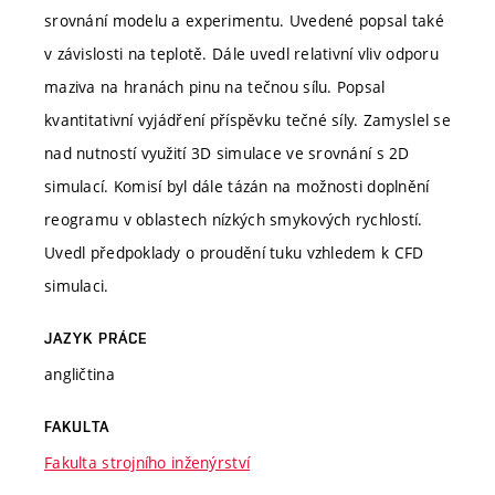
srovnání modelu a experimentu. Uvedené popsal také
v závislosti na teplotě. Dále uvedl relativní vliv odporu
maziva na hranách pinu na tečnou sílu. Popsal
kvantitativní vyjádření příspěvku tečné síly. Zamyslel se
nad nutností využití 3D simulace ve srovnání s 2D
simulací. Komisí byl dále tázán na možnosti doplnění
reogramu v oblastech nízkých smykových rychlostí.
Uvedl předpoklady o proudění tuku vzhledem k CFD
simulaci.
JAZYK PRÁCE
angličtina
FAKULTA
Fakulta strojního inženýrství