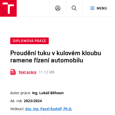
VUT
PŘIHLÁSIT
HLEDAT
MENU
SE
DIPLOMOVÁ PRÁCE
Proudění tuku v kulovém kloubu
ramene řízení automobilu
11.12 MB
Text práce
Autor práce:
Ing. Lukáš Běhoun
Ak. rok:
2023/2024
Vedoucí:
doc. Ing. Pavel Rudolf, Ph.D.