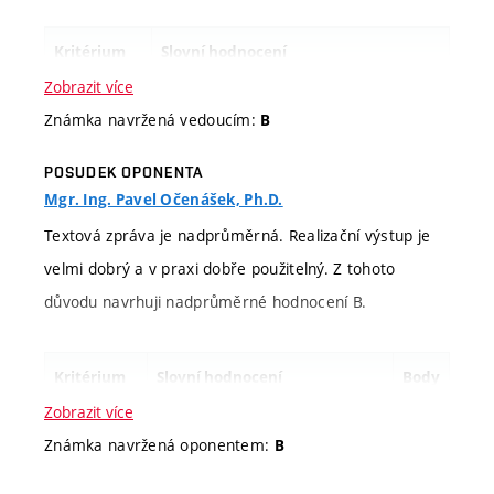
Kritérium
Slovní hodnocení
hodnocení
Zobrazit více
Známka navržená vedoucím:
B
Informace k
Cílem práce bylo vyvinout chat-bot
zadání
aplikaci pro podporu procesu
POSUDEK OPONENTA
Mgr. Ing. Pavel Očenášek, Ph.D.
integrace a nasazení software.
Zadání hodnotím jako středně obtížné
Textová zpráva je nadprůměrná. Realizační výstup je
a považuji ho za splněné.
velmi dobrý a v praxi dobře použitelný. Z tohoto
důvodu navrhuji nadprůměrné hodnocení B.
Aktivita při
Práce byla dokončena v předstihu a
dokončování
její výsledná podoba byla dostatečně
Kritérium
Slovní hodnocení
Body
konzultována. Připomínky byly
hodnocení
Zobrazit více
zapracovány.
Známka navržená oponentem:
B
Rozsah
zadání
Stupeň hodnocení:
splnění
splněno