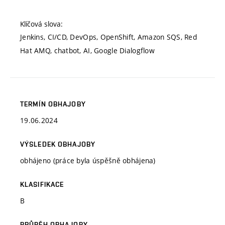
Klíčová slova:
Jenkins, CI/CD, DevOps, OpenShift, Amazon SQS, Red
Hat AMQ, chatbot, AI, Google Dialogflow
TERMÍN OBHAJOBY
19.06.2024
VÝSLEDEK OBHAJOBY
obhájeno (práce byla úspěšně obhájena)
KLASIFIKACE
B
PRŮBĚH OBHAJOBY