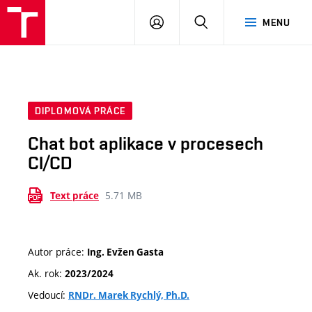
VUT
PŘIHLÁSIT
HLEDAT
MENU
SE
DIPLOMOVÁ PRÁCE
Chat bot aplikace v procesech
CI/CD
5.71 MB
Text práce
Autor práce:
Ing. Evžen Gasta
Ak. rok:
2023/2024
Vedoucí:
RNDr. Marek Rychlý, Ph.D.