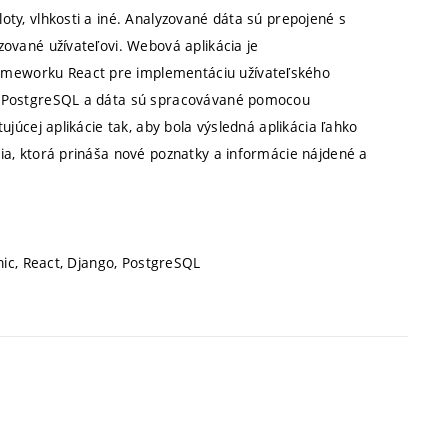
oty, vlhkosti a iné. Analyzované dáta sú prepojené s
zované užívateľovi. Webová aplikácia je
ameworku React pre implementáciu užívateľského
ém PostgreSQL a dáta sú spracovávané pomocou
ujúcej aplikácie tak, aby bola výsledná aplikácia ľahko
cia, ktorá prináša nové poznatky a informácie nájdené a
onic, React, Django, PostgreSQL