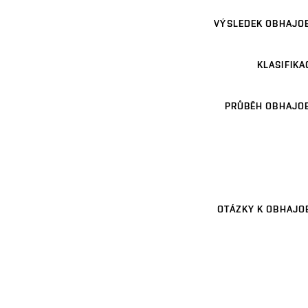
VÝSLEDEK OBHAJO
KLASIFIKA
PRŮBĚH OBHAJO
OTÁZKY K OBHAJO