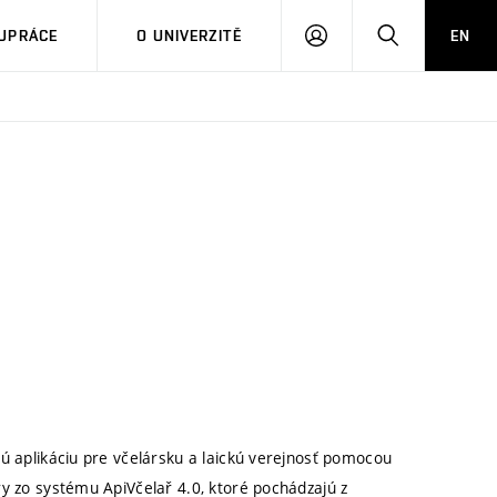
PŘIHLÁSIT
HLEDAT
UPRÁCE
O UNIVERZITĚ
EN
SE
ú aplikáciu pre včelársku a laickú verejnosť pomocou
ry zo systému ApiVčelař 4.0, ktoré pochádzajú z