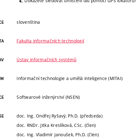
Dokážete sledovat umístění úlů pomocí GPS lokátorů?
slovenština
CE
Fakulta informačních technologií
TA
Ústav informačních systémů
AV
Informační technologie a umělá inteligence (MITAI)
AM
Softwarové inženýrství (NSEN)
CE
doc. Ing. Ondřej Ryšavý, Ph.D. (předseda)
SE
doc. RNDr. Jitka Kreslíková, CSc. (člen)
doc. Ing. Vladimír Janoušek, Ph.D. (člen)