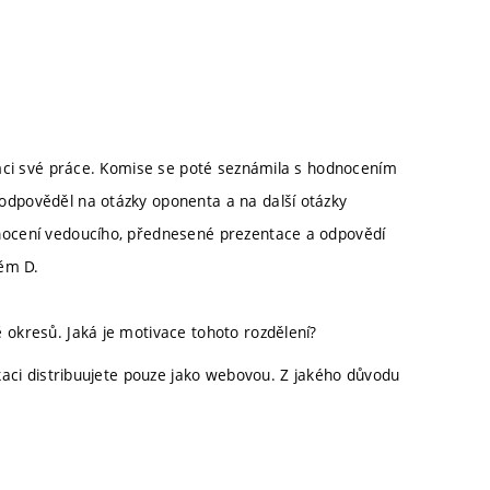
ámci své práce. Komise se poté seznámila s hodnocením
dpověděl na otázky oponenta a na další otázky
nocení vedoucího, přednesené prezentace a odpovědí
něm D.
ě okresů. Jaká je motivace tohoto rozdělení?
likaci distribuujete pouze jako webovou. Z jakého důvodu