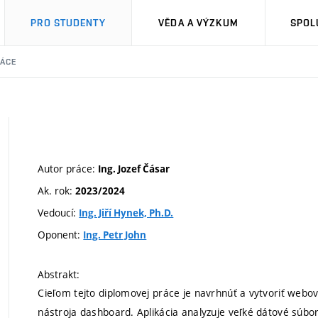
PRO STUDENTY
VĚDA A VÝZKUM
SPOL
RÁCE
Autor práce:
Ing. Jozef Čásar
Ak. rok:
2023/2024
Vedoucí:
Ing. Jiří Hynek, Ph.D.
Oponent:
Ing. Petr John
Abstrakt:
Cieľom tejto diplomovej práce je navrhnúť a vytvoriť webov
nástroja dashboard. Aplikácia analyzuje veľké dátové súbo