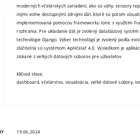
moderných včelárskych zariadení, ako sú váhy, senzory tepl
inými voľne dostupnými zdrojmi dát, ktoré sú potom vizuali
implementovaná pomocou frameworku Ionic s využitím fr
rozhrania. Pre ukladanie dát je zvolený databázový syst
technológie Django. Výber technológií je zvolený podľa exist
zlúčiteľná so systémom ApiVčelař 4.0. Výsledkom je apliká
získané z veľkých dátových súborov pre užívateľov.
Klíčová slova:
dashboard, včelárstvo, vizualizácia, veľké dátové súbory, I
19.06.2024
BY