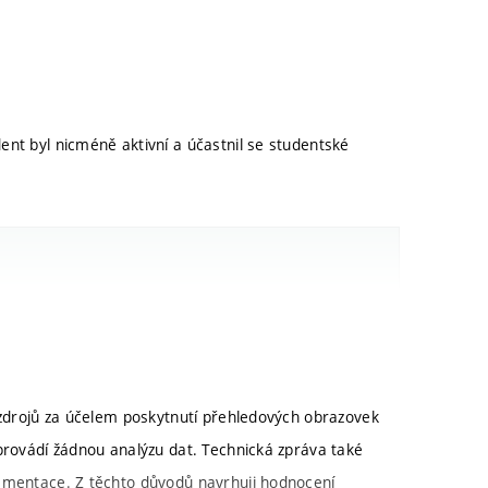
ent byl nicméně aktivní a účastnil se studentské
ta z chytrých úlů vyvíjených v rámci projektu
t daným datům a podrobně se seznámit s platformou
hto dat. Dále musel prostudovat technologie pro
u zdrojů za účelem poskytnutí přehledových obrazovek
ské (JavaScript, React, Ant Design) části webové
provádí žádnou analýzu dat. Technická zpráva také
(ApexCharts) a tvorbu interaktivních map (Leaflet).
lementace. Z těchto důvodů navrhuji hodnocení