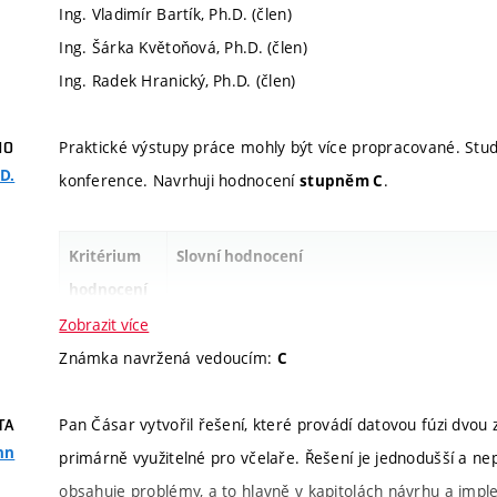
Ing. Vladimír Bartík, Ph.D. (člen)
Ing. Šárka Květoňová, Ph.D. (člen)
Ing. Radek Hranický, Ph.D. (člen)
Praktické výstupy práce mohly být více propracované. Stud
HO
.D.
konference. Navrhuji hodnocení
.
stupněm C
Kritérium
Slovní hodnocení
hodnocení
Zobrazit více
Informace k
Cílem práce bylo analyzovat a zpracovat da
Známka navržená vedoucím:
C
zadání
ApiVčelař. Student musel dobře porozumě
pro zpracování, ukládání a poskytování těc
Pan Čásar vytvořil řešení, které provádí datovou fúzi dvo
TA
tvorbu serverové (Python, FastAPI) a klient
ohn
primárně využitelné pro včelaře. Řešení je jednodušší a ne
aplikace, dále knihovny pro vizualizaci dat 
obsahuje problémy, a to hlavně v kapitolách návrhu a imp