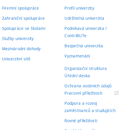
Firemní spolupráce
Profil univerzity
izualizací a existujících metod pro analýzu
apitoly analýzy, návrhu, implementace a
Zahraniční spolupráce
Udržitelná univerzita
sti spíše analýzu existujícího nástroje
Spolupráce se školami
Podnikavá univerzita /
m obsahuje jen kapitola implementace.
ContriBUTe
Služby univerzity
Bezpečná univerzita
Mezinárodní dohody
í úrovni. Práce obsahuje časté typografické
70
Vyznamenání
Univerzitní sítě
od čarou, překlepy). Jazyková stránka je
Organizační struktura
Úřední deska
Ochrana osobních údajů
převážně z vědeckých článků a knižních
90
(externí
Pracovní příležitosti
odkaz)
 popisovanou problematiku.
Podpora a rozvoj
zaměstnanců a studujících
ovou fúzi dvou zdrojů (OpenWeatherMap a
55
Rovné příležitosti
elem student implementoval dvě aplikace. První