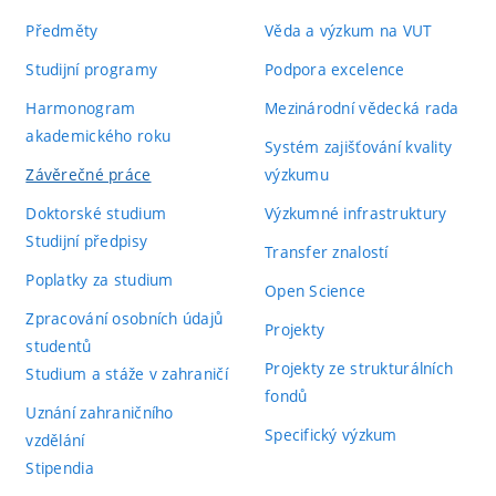
Předměty
Věda a výzkum na VUT
úroveň
řešení práce, a to problematika včelaření, v
Výsledný počet bodů navržený vedoucím:
75
technické
velkých datových souborů. Dále následují k
Studijní programy
Podpora excelence
zprávy
testování. Kapitola návrh obsahuje z větší čá
Harmonogram
Mezinárodní vědecká rada
ApiVčelař, některé části navržené studente
akademického roku
Systém zajišťování kvality
Závěrečné práce
výzkumu
Formální
Formální úprava technické zprávy je na nižš
Doktorské studium
Výzkumné infrastruktury
úprava
chyby (např. mezery před číslem poznámky p
Studijní předpisy
Transfer znalostí
technické
dobrá.
Poplatky za studium
Open Science
zprávy
Zpracování osobních údajů
Projekty
studentů
Práce s
Student cituje 37 zdrojů, které se skládají 
Projekty ze strukturálních
Studium a stáže v zahraničí
literaturou
publikací. Zvolené zdroje vhodně pokrývají
fondů
Uznání zahraničního
Specifický výzkum
vzdělání
Realizační
Student vytvořil řešení, které provádí dat
Stipendia
výstup
ApiVčelař) a jejich vizualizaci. Za tímto úč