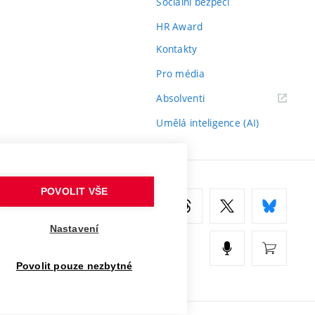
Sociální bezpečí
at na frontendu a druhá, založená na nástroji
HR Award
skytuje tato data. Realizační kvalita obou
Kontakty
ednoduchá na diplomovou práci, primárně chybí
Pro média
á část je rozsáhlejší, ale její zpracování
(externí
Absolventi
bsažena přímo v souborech jednotlivých
odkaz)
ednodušší.
Umělá inteligence (AI)
ař. Student uvádí možnost integrace
POVOLIT VŠE
Nastavení
ní
Povolit pouze nezbytné