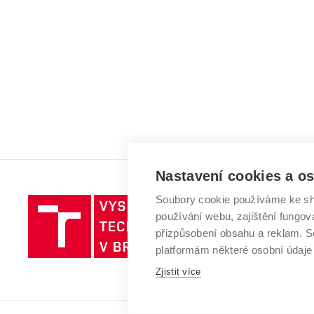
Nastavení cookies a o
Soubory cookie používáme ke sh
Vysoké
používání webu, zajištění fungová
učení
přizpůsobení obsahu a reklam.
technické
platformám některé osobní údaje
v
Zjistit více
Brně