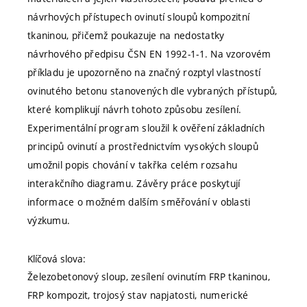
návrhových přístupech ovinutí sloupů kompozitní
tkaninou, přičemž poukazuje na nedostatky
návrhového předpisu ČSN EN 1992-1-1. Na vzorovém
příkladu je upozorněno na značný rozptyl vlastností
ovinutého betonu stanovených dle vybraných přístupů,
které komplikují návrh tohoto způsobu zesílení.
Experimentální program sloužil k ověření základních
principů ovinutí a prostřednictvím vysokých sloupů
umožnil popis chování v takřka celém rozsahu
interakčního diagramu. Závěry práce poskytují
informace o možném dalším směřování v oblasti
výzkumu.
Klíčová slova:
Železobetonový sloup, zesílení ovinutím FRP tkaninou,
FRP kompozit, trojosý stav napjatosti, numerické