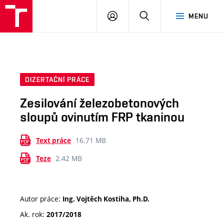
VUT
PŘIHLÁSIT
HLEDAT
MENU
SE
DIZERTAČNÍ PRÁCE
Zesilování železobetonových
sloupů ovinutím FRP tkaninou
16.71 MB
Text práce
2.42 MB
Teze
Autor práce:
Ing. Vojtěch Kostiha, Ph.D.
Ak. rok:
2017/2018