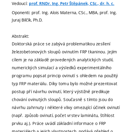
Vedoucí:
prof. RNDr. Ing. Petr Štěpánek, CSc., dr. h. c.
Oponenti: prof. Ing. Alois Materna, CSc., MBA, prof. Ing.
Juraj Bilčík, Ph.D.
Abstrakt:
Doktorská práce se zabývá problematikou zesílení
železobetonových sloupů ovinutím FRP tkaninou. Jejím
cílem je na základě provedených analytických studií,
numerických simulací a výsledků experimentálního
programu popsat princip ovinutí s ohledem na použitý
typ FRP materiálu. Díky tomu bylo možné prezentovat
postup pří návrhu ovinutí, který výstižně predikuje
chování ovinutých sloupů. Současně s tímto jsou do
návrhu zahrnuty i některé vlivy omezující účinek ovinutí
(např. způsob ovinutí, počet vrstev laminátu, štíhlost
prvku aj.). Práce uvádí základní informace o FRP
materiálech a jejich vlastnostech, podává přehled o