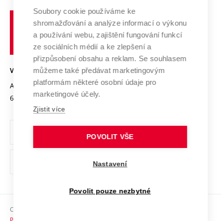
Profil univerzity
Soubory cookie používáme ke
Spolupráce se školami
Vysoké
Výzkumné infrastruktury
shromažďování a analýze informací o výkonu
Udržitelná univerzita
učení
Služby univerzity
Transfer znalostí
a používání webu, zajištění fungování funkcí
technické
Podnikavá univerzita / ContriBUTe
Mezinárodní dohody
ze sociálních médií a ke zlepšení a
Open Science
v
Bezpečná univerzita
přizpůsobení obsahu a reklam. Se souhlasem
Univerzitní sítě
Brně
Projekty
můžeme také předávat marketingovým
VYSOKÉ UČENÍ TECHNICKÉ V BRNĚ
Vyznamenání
platformám některé osobní údaje pro
Projekty ze strukturálních fondů
Antonínská 548/1
www.vut.cz
marketingové účely.
Organizační struktura
602 00 Brno
vut@vutbr.cz
Specifický výzkum
Zjistit více
Úřední deska
Ochrana osobních údajů
POVOLIT VŠE
(externí
Pracovní příležitosti
Nastavení
odkaz)
Podpora a rozvoj zaměstnanců a studujících
Povolit pouze nezbytné
Rovné příležitosti
Copyright © 2026 VUT
Sociální bezpečí
Prohlášení o přístupnosti