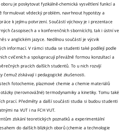
oboru je poskytovat fyzikálně-chemická vysvětlení funkcí a
ně formulovat vědecký problém, navrhnout hypotézy a
práce k jejímu potvrzení. Součástí výchovy je i prezentace
ných časopisech a v konferenčních sbornících), tak i ústní ve
s v anglickém jazyce. Nedílnou součástí je výcvik
h informací. V rámci studia se studenti také podílejí podle
rních cvičeních a spolupracují převážně formou konzultací a
rečných pracích dalších studentů. To u nich rozvíjí
íky čemuž získávají i pedagogické zkušenosti.
blastech fotochemie, plazmové chemie a chemie materiálů
é otázky (nerovnovážné) termodynamiky a kinetiky. Tomu také
ích prací. Předměty a další součásti studia si budou studenti
latnými na VUT i na FCH VUT.
ntům získání teoretických poznatků a experimentální
řesahem do dalších blízkých oborů (chemie a technologie