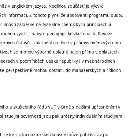
s v anglickém jazyce. Nedílnou součástí je výcvik
ých informací. Z tohoto plyne, že absolventi programu budou
innosti založené na fyzikálně-chemických principech a
e mohou využít i nabyté pedagogické zkušenosti. Rovněž
umných ústavů. Uplatnění najdou i v průmyslovém výzkumu.
tivech se mohou výborně uplatnit nejen přímo v oblastech
 oborech v podmínkách České republiky i v mezinárodních
e perspektivně mohou dostat i do manažerských a řídících
ijního a zkušebního řádu VUT v Brně s dalšími upřesněními v
 studijní povinnosti jsou pak určeny individuálním studijním
 se ke státní doktorské zkoušce může přihlásit až po