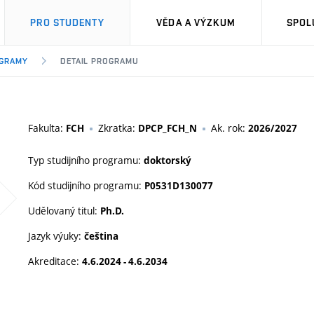
PRO STUDENTY
VĚDA A VÝZKUM
SPOL
OGRAMY
DETAIL PROGRAMU
Fakulta:
Zkratka:
Ak. rok:
FCH
DPCP_FCH_N
2026/2027
Typ studijního programu:
doktorský
Kód studijního programu:
P0531D130077
Udělovaný titul:
Ph.D.
Jazyk výuky:
čeština
Akreditace:
4.6.2024 - 4.6.2034