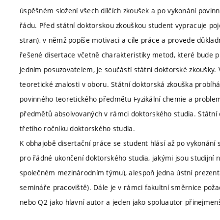
úspěšném složení všech dílčích zkoušek a po vykonání povinn
řádu. Před státní doktorskou zkouškou student vypracuje poje
stran), v němž popíše motivaci a cíle práce a provede důklad
řešené disertace včetně charakteristiky metod, které bude p
jedním posuzovatelem, je součástí státní doktorské zkoušky. 
teoretické znalosti v oboru. Státní doktorská zkouška probíhá
povinného teoretického předmětu Fyzikální chemie a problemat
předmětů absolvovaných v rámci doktorského studia. Státní 
třetího ročníku doktorského studia.
K obhajobě disertační práce se student hlásí až po vykonání 
pro řádné ukončení doktorského studia, jakými jsou studijní 
společném mezinárodním týmu), alespoň jedna ústní prezent
semináře pracoviště). Dále je v rámci fakultní směrnice pož
nebo Q2 jako hlavní autor a jeden jako spoluautor přinejmenš