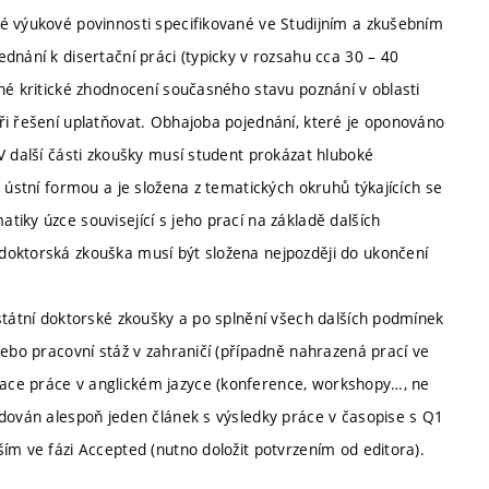
é výukové povinnosti specifikované ve Studijním a zkušebním
dnání k disertační práci (typicky v rozsahu cca 30 – 40
né kritické zhodnocení současného stavu poznání v oblasti
ři řešení uplatňovat. Obhajoba pojednání, které je oponováno
V další části zkoušky musí student prokázat hluboké
 ústní formou a je složena z tematických okruhů týkajících se
iky úzce související s jeho prací na základě dalších
doktorská zkouška musí být složena nejpozději do ukončení
státní doktorské zkoušky a po splnění všech dalších podmínek
nebo pracovní stáž v zahraničí (případně nahrazená prací ve
ace práce v anglickém jazyce (konference, workshopy…, ne
adován alespoň jeden článek s výsledky práce v časopise s Q1
ím ve fázi Accepted (nutno doložit potvrzením od editora).