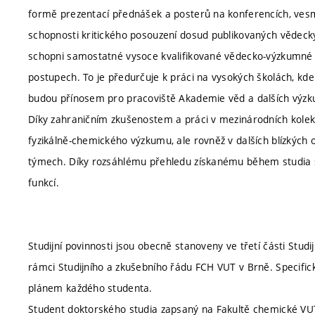
formě prezentací přednášek a posterů na konferencích, vesmě
schopnosti kritického posouzení dosud publikovaných vědeck
schopni samostatné vysoce kvalifikované vědecko-výzkumné č
postupech. To je předurčuje k práci na vysokých školách, kd
budou přínosem pro pracoviště Akademie věd a dalších výzk
Díky zahraničním zkušenostem a práci v mezinárodních kolek
fyzikálně-chemického výzkumu, ale rovněž v dalších blízkých
týmech. Díky rozsáhlému přehledu získanému během studia s
funkcí.
Studijní povinnosti jsou obecně stanoveny ve třetí části Stud
rámci Studijního a zkušebního řádu FCH VUT v Brně. Specifické
plánem každého studenta.
Student doktorského studia zapsaný na Fakultě chemické VUT