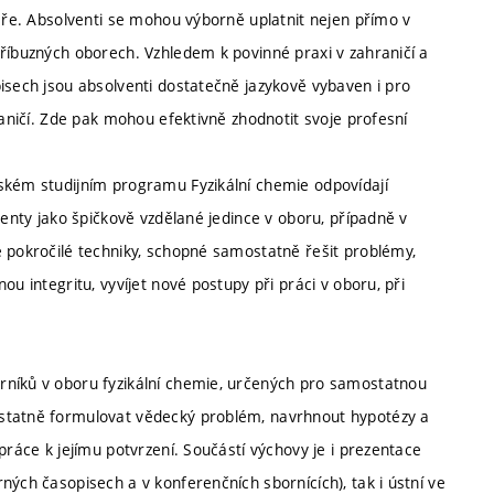
féře. Absolventi se mohou výborně uplatnit nejen přímo v
příbuzných oborech. Vzhledem k povinné praxi v zahraničí a
isech jsou absolventi dostatečně jazykově vybaven i pro
raničí. Zde pak mohou efektivně zhodnotit svoje profesní
ském studijním programu Fyzikální chemie odpovídají
venty jako špičkově vzdělané jedince v oboru, případně v
e pokročilé techniky, schopné samostatně řešit problémy,
u integritu, vyvíjet nové postupy při práci v oboru, při
rníků v oboru fyzikální chemie, určených pro samostatnou
ostatně formulovat vědecký problém, navrhnout hypotézy a
práce k jejímu potvrzení. Součástí výchovy je i prezentace
ných časopisech a v konferenčních sbornících), tak i ústní ve