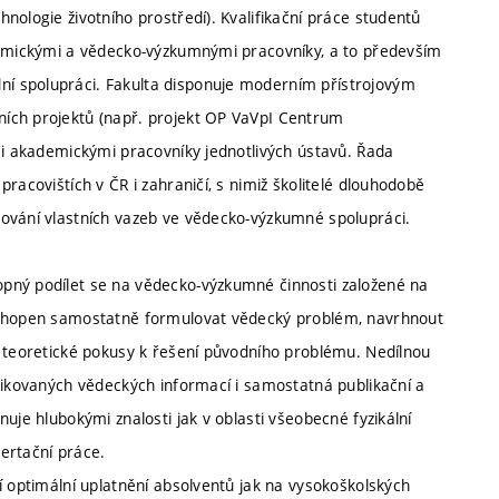
nologie životního prostředí). Kvalifikační práce studentů
ademickými a vědecko-výzkumnými pracovníky, a to především
í spolupráci. Fakulta disponuje moderním přístrojovým
ích projektů (např. projekt OP VaVpI Centrum
mi akademickými pracovníky jednotlivých ústavů. Řada
racovištích v ČR i zahraničí, s nimiž školitelé dlouhodobě
dování vlastních vazeb ve vědecko-výzkumné spolupráci.
pný podílet se na vědecko-výzkumné činnosti založené na
 schopen samostatně formulovat vědecký problém, navrhnout
i teoretické pokusy k řešení původního problému. Nedílnou
blikovaných vědeckých informací i samostatná publikační a
uje hlubokými znalosti jak v oblasti všeobecné fyzikální
ertační práce.
í optimální uplatnění absolventů jak na vysokoškolských