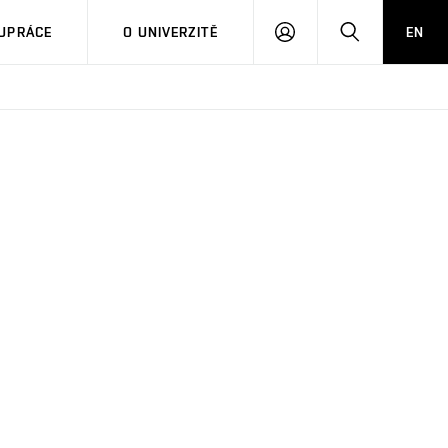
PŘIHLÁSIT
HLEDAT
UPRÁCE
O UNIVERZITĚ
EN
SE