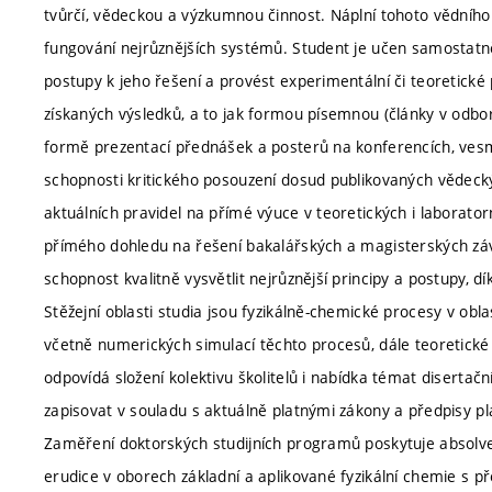
tvůrčí, vědeckou a výzkumnou činnost. Náplní tohoto vědního 
fungování nejrůznějších systémů. Student je učen samostat
postupy k jeho řešení a provést experimentální či teoretické 
získaných výsledků, a to jak formou písemnou (články v odbor
formě prezentací přednášek a posterů na konferencích, vesmě
schopnosti kritického posouzení dosud publikovaných vědeckýc
aktuálních pravidel na přímé výuce v teoretických i laborato
přímého dohledu na řešení bakalářských a magisterských závě
schopnost kvalitně vysvětlit nejrůznější principy a postupy, d
Stěžejní oblasti studia jsou fyzikálně-chemické procesy v o
včetně numerických simulací těchto procesů, dále teoretick
odpovídá složení kolektivu školitelů i nabídka témat disertačn
zapisovat v souladu s aktuálně platnými zákony a předpisy p
Zaměření doktorských studijních programů poskytuje absolve
erudice v oborech základní a aplikované fyzikální chemie s p