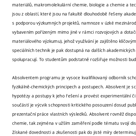
materiálů, makromolekulární chemie, biologie a chemie a tech
jsou z oblastí, které jsou na fakultě dlouhodobě řešeny ak
s podporou výzkumných projektů, namnoze v úzké mezinárodn
vybavením pořízeným mimo jiné v rámci rozvojových a dotačn
materiálového výzkumu), jehož využívání je zajištěno klíčový
speciálních technik je pak dostupná na dalších akademických p
spolupracují. To studentům podstatně rozšiřuje možnosti bu
Absolventem programu je vysoce kvalifikovaný odborník scho
fyzikálně-chemických principech a postupech. Absolvent je
hypotézy a postupy k jeho řešení a provést experimentální č
součástí je výcvik schopnosti kritického posouzení dosud pu
prezentační práce vlastních výsledků. Absolvent rovněž dispon
chemie, tak zejména v užším zaměření podle tématu svojí dis
Získané dovednosti a zkušenosti pak do jisté míry determinuj