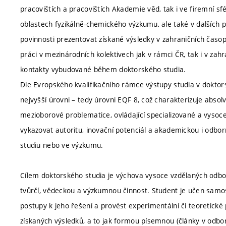
pracovištích a pracovištích Akademie věd, tak i ve firemní s
oblastech fyzikálně-chemického výzkumu, ale také v dalších 
povinnosti prezentovat získané výsledky v zahraničních časop
práci v mezinárodních kolektivech jak v rámci ČR, tak i v zah
kontakty vybudované během doktorského studia.
Dle Evropského kvalifikačního rámce výstupy studia v doktor
nejvyšší úrovni – tedy úrovni EQF 8, což charakterizuje absol
mezioborové problematice, ovládající specializované a vysoc
vykazovat autoritu, inovační potenciál a akademickou i odborno
studiu nebo ve výzkumu.
Cílem doktorského studia je výchova vysoce vzdělaných odbo
tvůrčí, vědeckou a výzkumnou činnost. Student je učen sam
postupy k jeho řešení a provést experimentální či teoretické 
získaných výsledků, a to jak formou písemnou (články v odbor