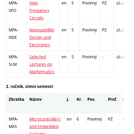
MPA-
High
en
5
Povinný
PZ
zá,zk
P 
VFO
Frequency
L 
Circuits
MPA-
Nanosatellite
en
5
Povinný
PZ
zá,zk
P 
NDE
Design and
L 
Electronics
MPA-
Selected
en
5
Povinný
-
zá,zk
P 
SLM
Lectures on
C
Mathematics
2
2. ročník, zimní semestr
Zkratka
Název
J.
Kr.
Pov.
Prof.
Uk.
MPA-
Microcontrollers
en
6
Povinný
PZ
zá,zk
MKS
and Embedded
Systems