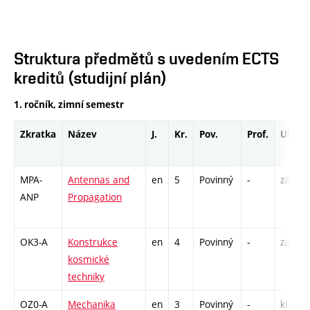
Struktura předmětů s uvedením ECTS
kreditů (studijní plán)
1. ročník, zimní semestr
Zkratka
Název
J.
Kr.
Pov.
Prof.
Uk.
MPA-
Antennas and
en
5
Povinný
-
zá,zk
ANP
Propagation
OK3-A
Konstrukce
en
4
Povinný
-
zá,zk
kosmické
techniky
OZ0-A
Mechanika
en
3
Povinný
-
kl