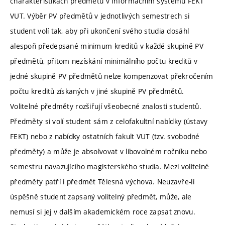
charakteristikách předmětů v Informačním systému FEKT
VUT. Výběr PV předmětů v jednotlivých semestrech si
student volí tak, aby při ukončení svého studia dosáhl
alespoň předepsané minimum kreditů v každé skupině PV
předmětů, přitom nezískání minimálního počtu kreditů v
jedné skupině PV předmětů nelze kompenzovat překročením
počtu kreditů získaných v jiné skupině PV předmětů.
Volitelné předměty rozšiřují všeobecné znalosti studentů.
Předměty si volí student sám z celofakultní nabídky (ústavy
FEKT) nebo z nabídky ostatních fakult VUT (tzv. svobodné
předměty) a může je absolvovat v libovolném ročníku nebo
semestru navazujícího magisterského studia. Mezi volitelné
předměty patří i předmět Tělesná výchova. Neuzavře-li
úspěšně student zapsaný volitelný předmět, může, ale
nemusí si jej v dalším akademickém roce zapsat znovu.