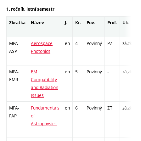
1. ročník, letní semestr
Zkratka
Název
J.
Kr.
Pov.
Prof.
Uk.
H
r
MPA-
Aerospace
en
4
Povinný
PZ
zá,zk
P 
ASP
Photonics
C
1
MPA-
EM
en
5
Povinný
-
zá,zk
P 
EMR
Compatibility
L 
and Radiation
Issues
MPA-
Fundamentals
en
6
Povinný
ZT
zá,zk
P 
FAP
of
C
Astrophysics
13
1