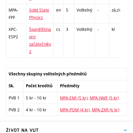
MPA-
Solid State
en
5
Volitelný
-
zá,zk
P - 
FPF
Physics
L - 
XPC-
Španělština
cs
3
Volitelný
-
kl
Cj -
ESP2
pro
začátečníky
2
Všechny skupiny volitelných předmětů
Sk.
Počet kreditů
Předměty
PVB 1
5 kr - 10 kr
MPA-EMI (5 kr)
,
MPA-NMF (5 kr)
PVB 2
4 kr - 10 kr
MPA-POM (4 kr)
,
MPA-ZKR (6 kr)
ŽIVOT NA VUT