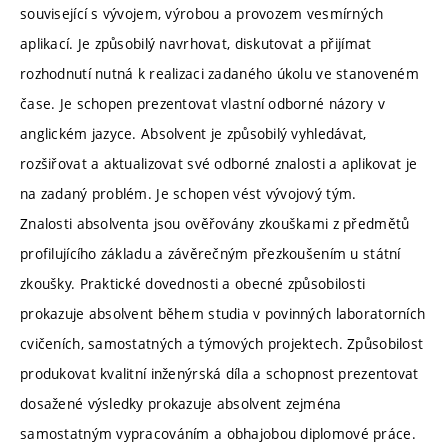
související s vývojem, výrobou a provozem vesmírných
aplikací. Je způsobilý navrhovat, diskutovat a přijímat
rozhodnutí nutná k realizaci zadaného úkolu ve stanoveném
čase. Je schopen prezentovat vlastní odborné názory v
anglickém jazyce. Absolvent je způsobilý vyhledávat,
rozšiřovat a aktualizovat své odborné znalosti a aplikovat je
na zadaný problém. Je schopen vést vývojový tým.
Znalosti absolventa jsou ověřovány zkouškami z předmětů
profilujícího základu a závěrečným přezkoušením u státní
zkoušky. Praktické dovednosti a obecné způsobilosti
prokazuje absolvent během studia v povinných laboratorních
cvičeních, samostatných a týmových projektech. Způsobilost
produkovat kvalitní inženýrská díla a schopnost prezentovat
dosažené výsledky prokazuje absolvent zejména
samostatným vypracováním a obhajobou diplomové práce.