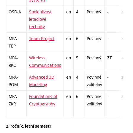
OSD-A
Spolehlivost
en
4
Povinný
-
zá,zk
letadlové
techniky
MPA-
Team Project
en
6
Povinný
-
kl
TEP
MPA-
Wireless
en
5
Povinný
ZT
zá,zk
RKO
Communications
MPA-
Advanced 3D
en
4
Povinně
-
zk
POM
Modelling
volitelný
MPA-
Foundations of
en
6
Povinně
-
zá,zk
ZKR
Cryptography
volitelný
2. ročník, letní semestr