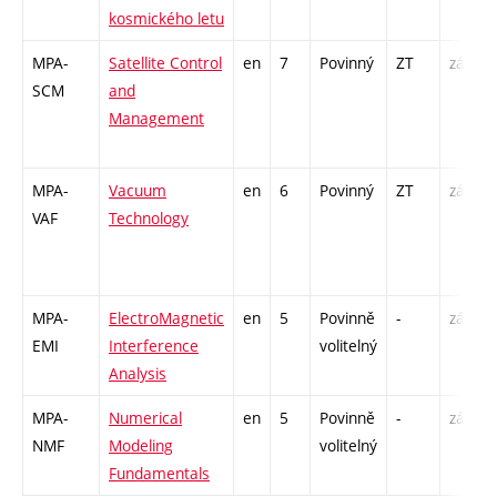
kosmického letu
MPA-
Satellite Control
en
7
Povinný
ZT
zá,zk
SCM
and
Management
MPA-
Vacuum
en
6
Povinný
ZT
zá,zk
VAF
Technology
MPA-
ElectroMagnetic
en
5
Povinně
-
zá,zk
EMI
Interference
volitelný
Analysis
MPA-
Numerical
en
5
Povinně
-
zá,zk
NMF
Modeling
volitelný
Fundamentals