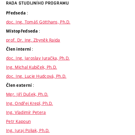
RADA STUDIJNÍHO PROGRAMU
:
Předseda
doc. Ing. Tomáš Götthans, Ph.D.
:
Místopředseda
prof. Dr. Ing. Zbyněk Raida
:
Člen interní
doc. Ing. Jaroslav Juračka, Ph.D.
Ing. Michal Kubíček, Ph.D.
doc. Ing. Lucie Hudcová, Ph.D.
:
Člen externí
Mgr. Jiří Dušek, Ph.D.
Ing. Ondřej Krepl, Ph.D.
Ing. Vladimír Petera
Petr Kapoun
Ing. Juraj Poliak, Ph.D.