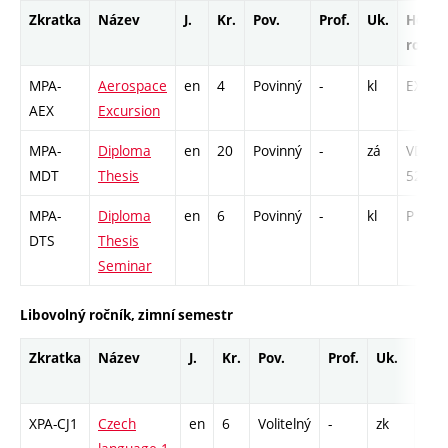
Zkratka
Název
J.
Kr.
Pov.
Prof.
Uk.
Hod.
rozsa
MPA-
Aerospace
en
4
Povinný
-
kl
EX - 2
AEX
Excursion
MPA-
Diploma
en
20
Povinný
-
zá
VD -
MDT
Thesis
52
MPA-
Diploma
en
6
Povinný
-
kl
P - 26
DTS
Thesis
Seminar
Libovolný ročník, zimní semestr
Zkratka
Název
J.
Kr.
Pov.
Prof.
Uk.
Hod
roz
XPA-CJ1
Czech
en
6
Volitelný
-
zk
Cj -