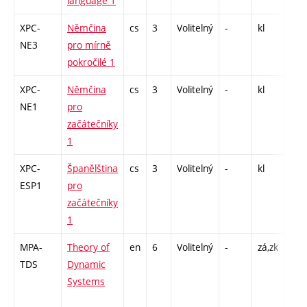
language 1
XPC-
Němčina
cs
3
Volitelný
-
kl
Cj -
NE3
pro mírně
pokročilé 1
XPC-
Němčina
cs
3
Volitelný
-
kl
Cj -
NE1
pro
začátečníky
1
XPC-
Španělština
cs
3
Volitelný
-
kl
Cj -
ESP1
pro
začátečníky
1
MPA-
Theory of
en
6
Volitelný
-
zá,zk
P - 
TDS
Dynamic
COZ
Systems
14 /
Cp 