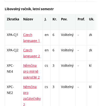
Libovolný ročník, letní semestr
Zkratka
Název
J.
Kr.
Pov.
Prof.
Uk.
Hod
roz
XPA-CJ1
Czech
en
6
Volitelný
-
zk
Cj -
language 1
XPA-CJ2
Czech
en
6
Volitelný
-
zk
Cj -
language 2
XPC-
Němčina
cs
3
Volitelný
-
kl
Cj -
NE4
pro mírně
pokročilé 2
XPC-
Němčina
cs
3
Volitelný
-
kl
Cj -
NE2
pro
začátečníky
2