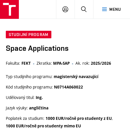
VUT
PŘIHLÁSIT
HLEDAT
MENU
SE
STUDIJNÍ PROGRAM
Space Applications
Fakulta:
Zkratka:
Ak. rok:
FEKT
MPA-SAP
2025/2026
Typ studijního programu:
magisterský navazující
Kód studijního programu:
N0714A060022
Udělovaný titul:
Ing.
Jazyk výuky:
angličtina
Poplatek za studium:
,
1000 EUR/ročně pro studenty z EU
1000 EUR/ročně pro studenty mimo EU