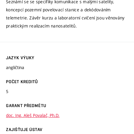
Seznámí se se specifiky komunikace s malými satelity,
koncepcí pozemní povelovací stanice a dekódováním
telemetrie. Závěr kurzu a laboratorní cvičení jsou věnovány
praktickým realizacím nanosatelitů.
JAZYK VÝUKY
angličtina
POČET KREDITŮ
5
GARANT PŘEDMĚTU
doc. Ing. Aleš Povalač, Ph.D.
ZAJIŠŤUJE ÚSTAV