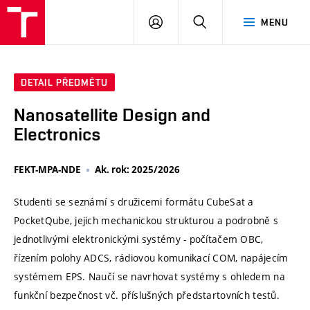
VUT
PŘIHLÁSIT
HLEDAT
MENU
SE
DETAIL PŘEDMĚTU
Nanosatellite Design and
Electronics
FEKT-MPA-NDE
Ak. rok: 2025/2026
Studenti se seznámí s družicemi formátu CubeSat a
PocketQube, jejich mechanickou strukturou a podrobně s
jednotlivými elektronickými systémy - počítačem OBC,
řízením polohy ADCS, rádiovou komunikací COM, napájecím
systémem EPS. Naučí se navrhovat systémy s ohledem na
funkční bezpečnost vč. příslušných předstartovních testů.