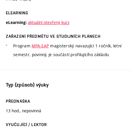
ELEARNING
aktuální otevřený kurz
eLearning:
ZAŘAZENÍ PŘEDMĚTU VE STUDIJNÍCH PLÁNECH
Program
MPA-SAP
magisterský navazující 1 ročník, letní
semestr, povinný, je součástí profilujícího základu
Typ (způsob) výuky
PŘEDNÁŠKA
13 hod., nepovinná
VYUČUJÍCÍ / LEKTOR