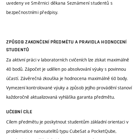
uvedeny ve Směrnici děkana Seznámení studentů s
bezpečnostními předpisy.
ZPŮSOB ZAKONČENÍ PŘEDMĚTU A PRAVIDLA HODNOCENÍ
STUDENTŮ
Za aktivní práci v laboratorních cvičeních lze získat maximálně
40 bodů. Zápočet je udělen po absolvování výuky s povinnou
účastí. Závěrečná zkouška je hodnocena maximálně 60 body.
Vymezení kontrolované výuky a způsob jejího provádění stanoví
každoročně aktualizovaná vyhláška garanta předmětu.
UČEBNÍ CÍLE
Cílem předmětu je poskytnout studentům základní orientaci v
problematice nanosatelitů typu CubeSat a PocketQube,