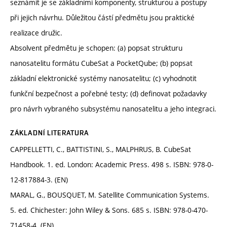
seznámit je se základními komponenty, strukturou a postupy
při jejich návrhu. Důležitou částí předmětu jsou praktické
realizace družic.
Absolvent předmětu je schopen: (a) popsat strukturu
nanosatelitu formátu CubeSat a PocketQube; (b) popsat
základní elektronické systémy nanosatelitu; (c) vyhodnotit
funkční bezpečnost a pořebné testy; (d) definovat požadavky
pro návrh vybraného subsystému nanosatelitu a jeho integraci.
ZÁKLADNÍ LITERATURA
CAPPELLETTI, C., BATTISTINI, S., MALPHRUS, B. CubeSat
Handbook. 1. ed. London: Academic Press. 498 s. ISBN: 978-0-
12-817884-3. (EN)
MARAL, G., BOUSQUET, M. Satellite Communication Systems.
5. ed. Chichester: John Wiley & Sons. 685 s. ISBN: 978-0-470-
71458-4. (EN)