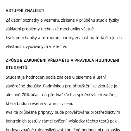
VSTUPNÍ ZNALOSTI
Základní poznatky o vesmíru, získané v průběhu studia fyziky,
základní problémy technické mechaniky včetně
hydromechaniky a termomechaniky, znalost materiálů a jejich
vlastností, využívaných v letectví.
ZPŮSOB ZAKONČENÍ PŘEDMĚTU A PRAVIDLA HODNOCENÍ
STUDENTŮ
Student je hodnocen podle znalostí u písemné a ústní
závěrečné zkoušky. Podmínkou pro připuštění ke zkoušce je
alespoň 70% účast na přednáškách a splnění všech zadání,
která budou řešena v rámci cvičení.
Kvalita průběžné přípravy bude prověřována prostřednictvím
kontrolních testů v rámci cvičení. Výsledky těchto testů pak
budovo značné míry ovlivňovat konečné hodnocení u zkoušky.