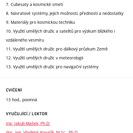
7. Cubesaty a kosmické smetí
8. Návratové systémy, jejich možnosti, přednosti a nedostatky
9. Materiály pro kosmickou techniku
10. Využití umělých družic a satelitů pro výzkum blízkého i
vzdáleného vesmíru
11. Využití umělých družic pro dálkový průzkum Země
12. Využití umělých družic v meteorologii
13. Využití umělých družic pro navigační systémy
CVIČENÍ
13 hod., povinná
VYUČUJÍCÍ / LEKTOR
Ing. Jakub Mašek, Ph.D.
doc. Ing. Vladimír Kovařík, M.Sc., Ph.D.