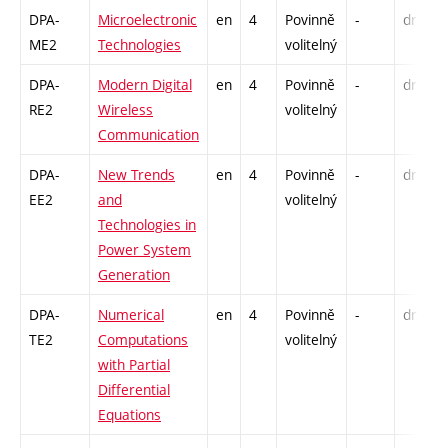
DPA-
Microelectronic
en
4
Povinně
-
drzk
ME2
Technologies
volitelný
DPA-
Modern Digital
en
4
Povinně
-
drzk
RE2
Wireless
volitelný
Communication
DPA-
New Trends
en
4
Povinně
-
drzk
EE2
and
volitelný
Technologies in
Power System
Generation
DPA-
Numerical
en
4
Povinně
-
drzk
TE2
Computations
volitelný
with Partial
Differential
Equations