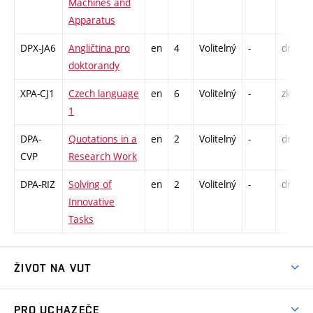
Machines and
Apparatus
DPX-JA6
Angličtina pro
en
4
Volitelný
-
drzk
doktorandy
XPA-CJ1
Czech language
en
6
Volitelný
-
zk
1
DPA-
Quotations in a
en
2
Volitelný
-
drzk
CVP
Research Work
DPA-RIZ
Solving of
en
2
Volitelný
-
drzk
Innovative
Tasks
ŽIVOT NA VUT
Atmosféra VUT
PRO UCHAZEČE