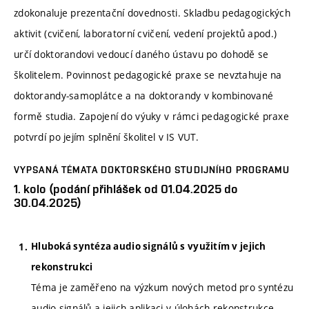
zdokonaluje prezentační dovednosti. Skladbu pedagogických
aktivit (cvičení, laboratorní cvičení, vedení projektů apod.)
určí doktorandovi vedoucí daného ústavu po dohodě se
školitelem. Povinnost pedagogické praxe se nevztahuje na
doktorandy-samoplátce a na doktorandy v kombinované
formě studia. Zapojení do výuky v rámci pedagogické praxe
potvrdí po jejím splnění školitel v IS VUT.
VYPSANÁ TÉMATA DOKTORSKÉHO STUDIJNÍHO PROGRAMU
1. kolo (podání přihlášek od 01.04.2025 do
30.04.2025)
Hluboká syntéza audio signálů s využitím v jejich
rekonstrukci
Téma je zaměřeno na výzkum nových metod pro syntézu
audio signálů a jejich aplikaci v úlohách rekonstrukce