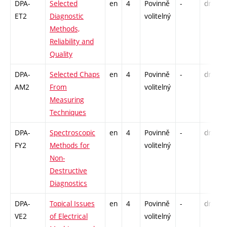
DPA-
Selected
en
4
Povinně
-
drzk
ET2
Diagnostic
volitelný
Methods,
Reliability and
Quality
DPA-
Selected Chaps
en
4
Povinně
-
drzk
AM2
From
volitelný
Measuring
Techniques
DPA-
Spectroscopic
en
4
Povinně
-
drzk
FY2
Methods for
volitelný
Non-
Destructive
Diagnostics
DPA-
Topical Issues
en
4
Povinně
-
drzk
VE2
of Electrical
volitelný