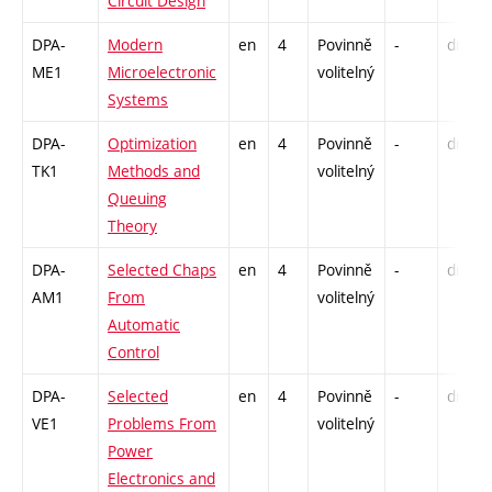
Circuit Design
DPA-
Modern
en
4
Povinně
-
drzk
ME1
Microelectronic
volitelný
Systems
DPA-
Optimization
en
4
Povinně
-
drzk
TK1
Methods and
volitelný
Queuing
Theory
DPA-
Selected Chaps
en
4
Povinně
-
drzk
AM1
From
volitelný
Automatic
Control
DPA-
Selected
en
4
Povinně
-
drzk
VE1
Problems From
volitelný
Power
Electronics and