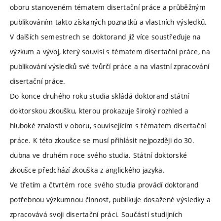
oboru stanoveném tématem disertační práce a průběžným
publikováním takto získaných poznatků a vlastních výsledků.
V dalších semestrech se doktorand již více soustřeďuje na
výzkum a vývoj, který souvisí s tématem disertační práce, na
publikování výsledků své tvůrčí práce a na vlastní zpracování
disertační práce.
Do konce druhého roku studia skládá doktorand státní
doktorskou zkoušku, kterou prokazuje široký rozhled a
hluboké znalosti v oboru, souvisejícím s tématem disertační
práce. K této zkoušce se musí přihlásit nejpozději do 30.
dubna ve druhém roce svého studia. Státní doktorské
zkoušce předchází zkouška z anglického jazyka.
Ve třetím a čtvrtém roce svého studia provádí doktorand
potřebnou výzkumnou činnost, publikuje dosažené výsledky a
zpracovává svoji disertační práci. Součástí studijních