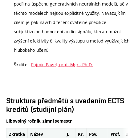
podíl na úspěchu generativních neurálních modelů, ač v
těchto modelech nejsou explicitně využity. Navazujícím
cílem je pak návrh diferencovatelné predikce
subjektivního hodnocení audio signálu, která umožní
zvýšení efektivity či kvality výstupu u metod využívajících
hlubokého učení.
Školitel:
Rajmic Pavel, prof. Mgr., Ph.D.
Struktura předmětů s uvedením ECTS
kreditů (studijní plán)
Libovolný ročník, zimní semestr
Zkratka
Název
J.
Kr.
Pov.
Prof.
Uk.