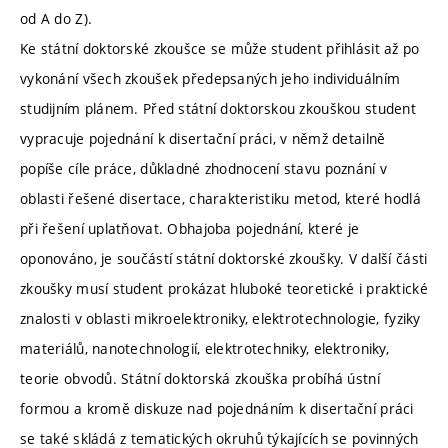
od A do Z).
Ke státní doktorské zkoušce se může student přihlásit až po
vykonání všech zkoušek předepsaných jeho individuálním
studijním plánem. Před státní doktorskou zkouškou student
vypracuje pojednání k disertační práci, v němž detailně
popíše cíle práce, důkladné zhodnocení stavu poznání v
oblasti řešené disertace, charakteristiku metod, které hodlá
při řešení uplatňovat. Obhajoba pojednání, které je
oponováno, je součástí státní doktorské zkoušky. V další části
zkoušky musí student prokázat hluboké teoretické i praktické
znalosti v oblasti mikroelektroniky, elektrotechnologie, fyziky
materiálů, nanotechnologií, elektrotechniky, elektroniky,
teorie obvodů. Státní doktorská zkouška probíhá ústní
formou a kromě diskuze nad pojednáním k disertační práci
se také skládá z tematických okruhů týkajících se povinných