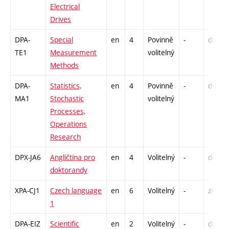
Electrical
Drives
DPA-
Special
en
4
Povinně
-
drzk
TE1
Measurement
volitelný
Methods
DPA-
Statistics,
en
4
Povinně
-
drzk
MA1
Stochastic
volitelný
Processes,
Operations
Research
DPX-JA6
Angličtina pro
en
4
Volitelný
-
drzk
doktorandy
XPA-CJ1
Czech language
en
6
Volitelný
-
zk
1
DPA-EIZ
Scientific
en
2
Volitelný
-
drzk