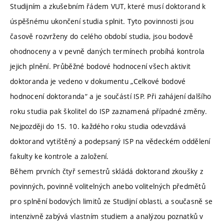
Studijním a zkušebním řádem VUT, které musí doktorand k
úspěšnému ukončení studia splnit. Tyto povinnosti jsou
časově rozvrženy do celého období studia, jsou bodově
ohodnoceny a v pevně daných termínech probíhá kontrola
jejich plnění. Průběžné bodové hodnocení všech aktivit
doktoranda je vedeno v dokumentu „Celkové bodové
hodnocení doktoranda“ a je součástí ISP. Při zahájení dalšího
roku studia pak školitel do ISP zaznamená případné změny.
Nejpozději do 15. 10. každého roku studia odevzdává
doktorand vytištěný a podepsaný ISP na vědeckém oddělení
fakulty ke kontrole a založení.
Během prvních čtyř semestrů skládá doktorand zkoušky z
povinných, povinně volitelných anebo volitelných předmětů
pro splnění bodových limitů ze Studijní oblasti, a současně se
intenzivně zabývá vlastním studiem a analýzou poznatků v