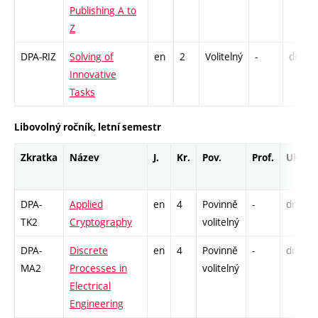
Publishing A to
Z
DPA-RIZ
Solving of
en
2
Volitelný
-
drzk
Innovative
Tasks
Libovolný ročník, letní semestr
Zkratka
Název
J.
Kr.
Pov.
Prof.
Uk.
DPA-
Applied
en
4
Povinně
-
drzk
TK2
Cryptography
volitelný
DPA-
Discrete
en
4
Povinně
-
drzk
MA2
Processes in
volitelný
Electrical
Engineering