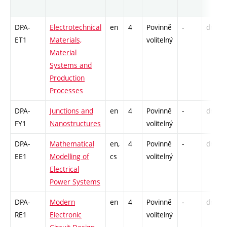
DPA-
Electrotechnical
en
4
Povinně
-
drzk
ET1
Materials,
volitelný
Material
Systems and
Production
Processes
DPA-
Junctions and
en
4
Povinně
-
drzk
FY1
Nanostructures
volitelný
DPA-
Mathematical
en,
4
Povinně
-
drzk
EE1
Modelling of
cs
volitelný
Electrical
Power Systems
DPA-
Modern
en
4
Povinně
-
drzk
RE1
Electronic
volitelný