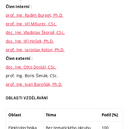
:
Člen interní
prof. Ing. Radim Burget, Ph.D.
prof. Ing. Jiří Mišurec, CSc.
doc. Ing. Vladislav Škorpil, CSc.
doc. Ing. Jiří Hošek, Ph.D.
prof. Ing. Jaroslav Koton, Ph.D.
:
Člen externí
doc. Ing. Otto Dostál, CSc.
prof. Ing. Boris Šimák, CSc.
prof. Ing. Ivan Baroňák, Ph.D.
OBLASTI VZDĚLÁVÁNÍ
Oblast
Téma
Podíl [%]
Elektrotechnika
Bez tematického okruhu
100