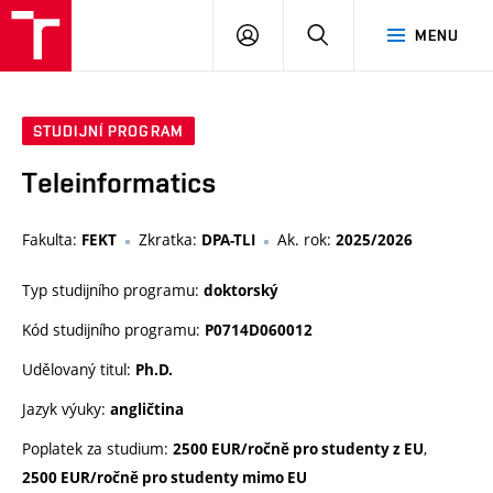
VUT
PŘIHLÁSIT
HLEDAT
MENU
SE
STUDIJNÍ PROGRAM
Teleinformatics
Fakulta:
Zkratka:
Ak. rok:
FEKT
DPA-TLI
2025/2026
Typ studijního programu:
doktorský
Kód studijního programu:
P0714D060012
Udělovaný titul:
Ph.D.
Jazyk výuky:
angličtina
Poplatek za studium:
,
2500 EUR/ročně pro studenty z EU
2500 EUR/ročně pro studenty mimo EU