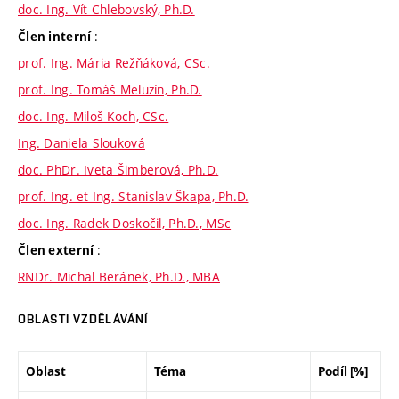
doc. Ing. Vít Chlebovský, Ph.D.
:
Člen interní
prof. Ing. Mária Režňáková, CSc.
prof. Ing. Tomáš Meluzín, Ph.D.
doc. Ing. Miloš Koch, CSc.
Ing. Daniela Slouková
doc. PhDr. Iveta Šimberová, Ph.D.
prof. Ing. et Ing. Stanislav Škapa, Ph.D.
doc. Ing. Radek Doskočil, Ph.D., MSc
:
Člen externí
RNDr. Michal Beránek, Ph.D., MBA
OBLASTI VZDĚLÁVÁNÍ
Oblast
Téma
Podíl [%]