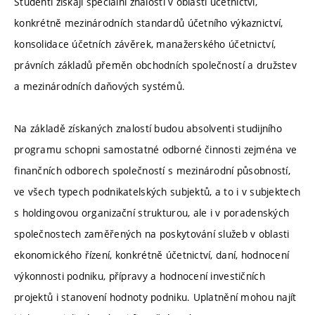
Studenti získají speciální znalosti v oblasti účetnictví,
konkrétně mezinárodních standardů účetního výkaznictví,
konsolidace účetních závěrek, manažerského účetnictví,
právních základů přeměn obchodních společností a družstev
a mezinárodních daňových systémů.
Na základě získaných znalostí budou absolventi studijního
programu schopni samostatné odborné činnosti zejména ve
finančních odborech společností s mezinárodní působností,
ve všech typech podnikatelských subjektů, a to i v subjektech
s holdingovou organizační strukturou, ale i v poradenských
společnostech zaměřených na poskytování služeb v oblasti
ekonomického řízení, konkrétně účetnictví, daní, hodnocení
výkonnosti podniku, přípravy a hodnocení investičních
projektů i stanovení hodnoty podniku. Uplatnění mohou najít