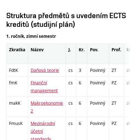
Struktura předmětů s uvedením ECTS
kreditů (studijní plán)
1. ročník, zimní semestr
Zkratka
Název
J.
Kr.
Pov.
Prof.
Uk.
FdtK
Daňová teorie
cs
3
Povinný
ZT
zk
fmK
Finanční
cs
6
Povinný
PZ
zk
management
makK
Makroekonomie
cs
6
Povinný
ZT
zk
2
FmusK
Mezinárodní
cs
6
Povinný
PZ
zk
účetní
standardy