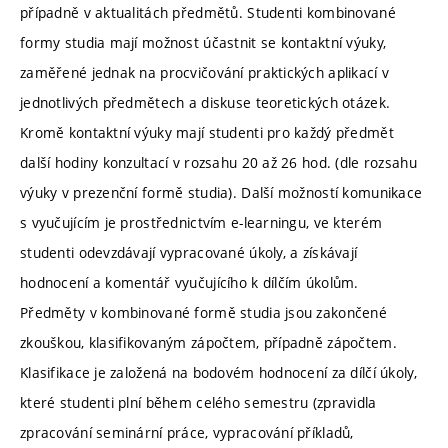
případně v aktualitách předmětů. Studenti kombinované
formy studia mají možnost účastnit se kontaktní výuky,
zaměřené jednak na procvičování praktických aplikací v
jednotlivých předmětech a diskuse teoretických otázek.
Kromě kontaktní výuky mají studenti pro každý předmět
další hodiny konzultací v rozsahu 20 až 26 hod. (dle rozsahu
výuky v prezenční formě studia). Další možností komunikace
s vyučujícím je prostřednictvím e-learningu, ve kterém
studenti odevzdávají vypracované úkoly, a získávají
hodnocení a komentář vyučujícího k dílčím úkolům.
Předměty v kombinované formě studia jsou zakončené
zkouškou, klasifikovaným zápočtem, případně zápočtem.
Klasifikace je založená na bodovém hodnocení za dílčí úkoly,
které studenti plní během celého semestru (zpravidla
zpracování seminární práce, vypracování příkladů,