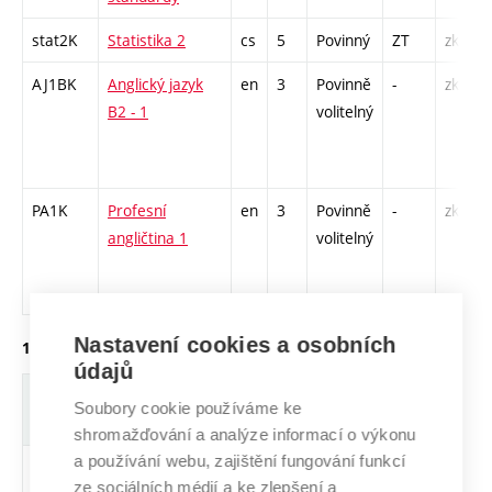
stat2K
Statistika 2
cs
5
Povinný
ZT
zk
AJ1BK
Anglický jazyk
en
3
Povinně
-
zk
B2 - 1
volitelný
PA1K
Profesní
en
3
Povinně
-
zk
angličtina 1
volitelný
Nastavení cookies a osobních
1. ročník, letní semestr
údajů
Zkratka
Název
J.
Kr.
Pov.
Prof.
Uk.
Soubory cookie používáme ke
shromažďování a analýze informací o výkonu
a používání webu, zajištění fungování funkcí
coK
Controlling
cs
4
Povinný
PZ
zk
ze sociálních médií a ke zlepšení a