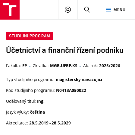
VUT
PŘIHLÁSIT
HLEDAT
MENU
SE
STUDIJNÍ PROGRAM
Účetnictví a finanční řízení podniku
Fakulta:
Zkratka:
Ak. rok:
FP
MGR-UFRP-KS
2025/2026
Typ studijního programu:
magisterský navazující
Kód studijního programu:
N0413A050022
Udělovaný titul:
Ing.
Jazyk výuky:
čeština
Akreditace:
28.5.2019 - 28.5.2029