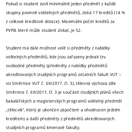
Pokud si student zvolí minimálně jeden předmět z každé
skupiny povinně volitelných předmětů, získá 17 kreditů (14 %
z celkové kreditové dotace). Maximální počet kreditů za
PVPB, které může student získat, je 52.
Student má dále možnost volit si předměty z nabídky
volitelných předmětů, kde jsou zařazeny jednak tzv.
svobodné předměty (předměty z nabídky předmětů
akreditovaných studijních programů ostatních fakult VUT –
viz Směrnice VUT č. 69/2017, čl. 3), tělesná výchova (dle
Směrnice č. 69/2017, čl. 3 je součástí studijních plánů všech
bakalářských a magisterských programů volitelný předmět
„tělocvik“, který je ukončen zápočtem a ohodnocen jedním
kreditem) a další předměty z předmětů akreditovaných
studijních programů kmenové fakulty.