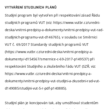
VYTVÁŘENÍ STUDIJNÍCH PLÁNŮ
Studijní program byl vytvořen při respektování zásad Řádu
studijních programů VUT (viz: https://www.vutbr.cz/uredni-
deska/vnitrni-predpisy-a-dokumenty/vnitrni-predpisy-vut-rad-
studijnich-programu-vut-d146765), v souladu se Směrnici
VUT č. 69/2017 Standardy studijních programů VUT
(https://www.vutbr.cz/uredni-deska/vnitrni-predpisy-a-
dokumenty/-d154567/smernice-c-69-2017-p149537) při
respektování Studijního a zkušebního řádu VUT (SZŘ, viz:
https://www.vutbr.cz/uredni-deska/vnitrni-predpisy-a-
dokumenty/vnitrni-predpisy-vut-studijni-a-zkusebni-rad-vut-
d149085/studijni-vut-5-r-pdf-p140885).
Studijní plán je koncipován tak, aby umožňoval studentům