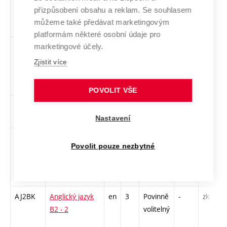
přizpůsobení obsahu a reklam. Se souhlasem
můžeme také předávat marketingovým
platformám některé osobní údaje pro
FkuzK
Konsolidace
cs
5
Povinný
PZ
zk
marketingové účely.
účetní závěrky
Zjistit více
POVOLIT VŠE
mikK
Mikroekonomie
cs
6
Povinný
ZT
zk
2
Nastavení
rsoK
Řízení
cs
3
Povinný
-
zk
Povolit pouze nezbytné
společenské
odpovědnosti
podniku
AJ2BK
Anglický jazyk
en
3
Povinně
-
zk
B2 - 2
volitelný