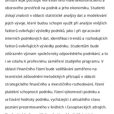
umožní lépe pochopit vliv externího makroekonomického a
oborového prostředí na podnik a jeho ekonomiku. Studenti
získají znalosti v oblasti statistické analýzy dat a modelování
jejich vývoje, které budou schopni využít při analýze vnějších
faktorů ovlivňující výsledky podniků, jako i při zpracování
interních podnikových dat, identifikaci trendů a rozhodujících
faktorů ovlivňujících výsledky podniku. Studentům bude
zdůrazněn význam společensky odpovědného podnikání, a to
i ve vztahu k profesnímu zaměření studijního programu. V
oblasti finančního řízení bude vzdělávání zaměřeno na
teoretické zdůvodnění metodických přístupů v oblasti
strategického finančního a investičního rozhodování, řízení
platební schopnosti podniku, řízení výkonnosti podniku a
určování hodnoty podniku, vycházející z aktuálního stavu
poznání prezentovaného v knižních i časopiseckých zdrojích.