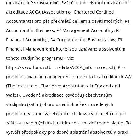
mezinárodně srovnatelné. Svědčí o tom získání mezinárodní
akreditace ACCA (Association of Chartered Certified
Accountants) pro pět předmětů celkem z devíti možných (F1
Accountant in Business, F2 Management Accounting, F3
Financial Accounting, F4 Corporate and Business Law, F9
Financial Management), které jsou uznávané absolventům
tohoto studijního programu – viz:
https://www.fbm.vutbr.cz/data/ACCA_informace.pdf). Pro
předmět Finanční management jsme získali i akreditaci ICAW
(The Institute of Chartered Accountants in England and
Wales). Uvedené akreditace osvědčují absolventům
studijního (zatím) oboru uznání zkoušek z uvedených
předmětů v rámci vzdělávání certifikovaných účetních pod
záštitou uvedených institucí, které je mezinárodně platné. To
vytváří předpoklady pro dobré uplatnění absolventů v praxi.