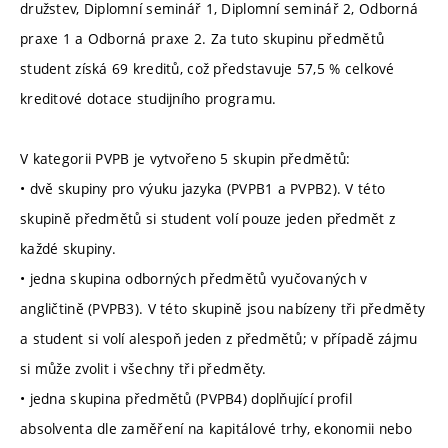
družstev, Diplomní seminář 1, Diplomní seminář 2, Odborná
praxe 1 a Odborná praxe 2. Za tuto skupinu předmětů
student získá 69 kreditů, což představuje 57,5 % celkové
kreditové dotace studijního programu.
V kategorii PVPB je vytvořeno 5 skupin předmětů:
• dvě skupiny pro výuku jazyka (PVPB1 a PVPB2). V této
skupině předmětů si student volí pouze jeden předmět z
každé skupiny.
• jedna skupina odborných předmětů vyučovaných v
angličtině (PVPB3). V této skupině jsou nabízeny tři předměty
a student si volí alespoň jeden z předmětů; v případě zájmu
si může zvolit i všechny tři předměty.
• jedna skupina předmětů (PVPB4) doplňující profil
absolventa dle zaměření na kapitálové trhy, ekonomii nebo