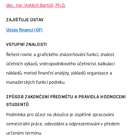
doc. Ing. Vojtěch Bartoš, Ph.D.
ZAJIŠŤUJE ÚSTAV
Ústav financí (ÚF)
VSTUPNÍ ZNALOSTI
Řešení rovnic a grafického znázorňování funkcí, znalost
účetních výkazů, vnitropodnikového účetnictví, kalkulací
nákladů, metod finanční analýzy, základů organizace a
manažerských funkcí podniku.
ZPŮSOB ZAKONČENÍ PŘEDMĚTU A PRAVIDLA HODNOCENÍ
STUDENTŮ
Podmínka pro účast na zkoušce je úspěšné zpracování
semestrální práce, odevzdání a odprezentování v předem
určeném termínu.