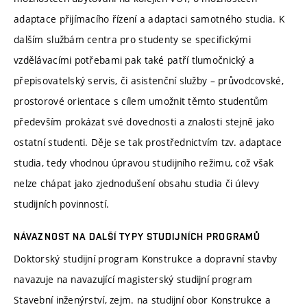
adaptace přijímacího řízení a adaptaci samotného studia. K
dalším službám centra pro studenty se specifickými
vzdělávacími potřebami pak také patří tlumočnický a
přepisovatelský servis, či asistenční služby – průvodcovské,
prostorové orientace s cílem umožnit těmto studentům
především prokázat své dovednosti a znalosti stejně jako
ostatní studenti. Děje se tak prostřednictvím tzv. adaptace
studia, tedy vhodnou úpravou studijního režimu, což však
nelze chápat jako zjednodušení obsahu studia či úlevy
studijních povinností.
NÁVAZNOST NA DALŠÍ TYPY STUDIJNÍCH PROGRAMŮ
Doktorský studijní program Konstrukce a dopravní stavby
navazuje na navazující magisterský studijní program
Stavební inženýrství, zejm. na studijní obor Konstrukce a