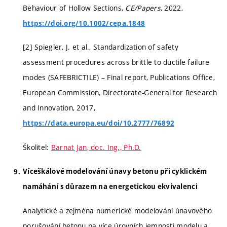
Behaviour of Hollow Sections,
CE/Papers
, 2022,
https://doi.org/10.1002/cepa.1848
[2] Spiegler, J. et al., Standardization of safety
assessment procedures across brittle to ductile failure
modes (SAFEBRICTILE) – Final report, Publications Office,
European Commission, Directorate-General for Research
and Innovation, 2017,
https://data.europa.eu/doi/10.2777/76892
Školitel:
Barnat Jan, doc. Ing., Ph.D.
Víceškálové modelování únavy betonu při cyklickém
namáhání s důrazem na energetickou ekvivalenci
Analytické a zejména numerické modelování únavového
porušování betonu na více úrovních jemnosti modelu a