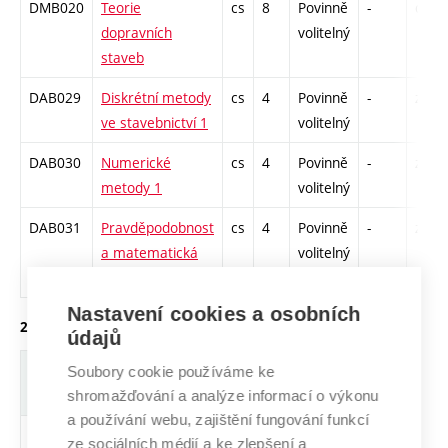
DMB020
Teorie
cs
8
Povinně
-
drzk
dopravních
volitelný
staveb
DAB029
Diskrétní metody
cs
4
Povinně
-
zá
ve stavebnictví 1
volitelný
DAB030
Numerické
cs
4
Povinně
-
zá
metody 1
volitelný
DAB031
Pravděpodobnost
cs
4
Povinně
-
zá
a matematická
volitelný
statistika
Nastavení cookies a osobních
2. ročník, zimní semestr
údajů
Zkratka
Název
J.
Kr.
Pov.
Prof.
Uk.
Soubory cookie používáme ke
shromažďování a analýze informací o výkonu
a používání webu, zajištění fungování funkcí
DOA038
Doktorský
cs
8
Povinný
-
zá
ze sociálních médií a ke zlepšení a