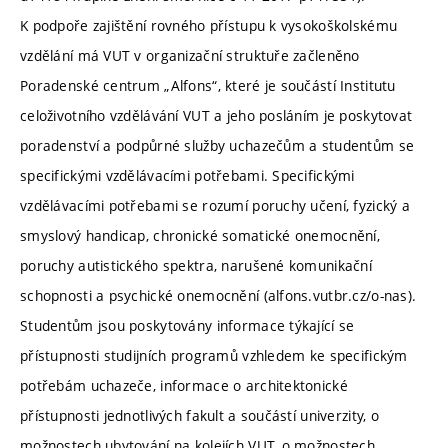
K podpoře zajištění rovného přístupu k vysokoškolskému
vzdělání má VUT v organizační struktuře začleněno
Poradenské centrum „Alfons“, které je součástí Institutu
celoživotního vzdělávání VUT a jeho posláním je poskytovat
poradenství a podpůrné služby uchazečům a studentům se
specifickými vzdělávacími potřebami. Specifickými
vzdělávacími potřebami se rozumí poruchy učení, fyzický a
smyslový handicap, chronické somatické onemocnění,
poruchy autistického spektra, narušené komunikační
schopnosti a psychické onemocnění (alfons.vutbr.cz/o-nas).
Studentům jsou poskytovány informace týkající se
přístupnosti studijních programů vzhledem ke specifickým
potřebám uchazeče, informace o architektonické
přístupnosti jednotlivých fakult a součástí univerzity, o
možnostech ubytování na kolejích VUT, o možnostech