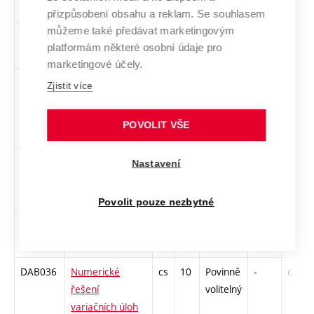
seminář 2 (KDS)
přizpůsobení obsahu a reklam. Se souhlasem
můžeme také předávat marketingovým
DAB032
Analýza
cs
10
Povinně
-
drzk
platformám některé osobní údaje pro
časových řad
volitelný
marketingové účely.
DAB033
Aplikace
cs
10
Povinně
-
drzk
Zjistit více
matematických
volitelný
metod v
POVOLIT VŠE
ekonomii
DAB034
Diskrétní
cs
10
Povinně
-
drzk
Nastavení
metody ve
volitelný
stavebnictví 2
Povolit pouze nezbytné
DAB035
Numerické
cs
10
Povinně
-
drzk
metody 2
volitelný
DAB036
Numerické
cs
10
Povinně
-
drzk
řešení
volitelný
variačních úloh