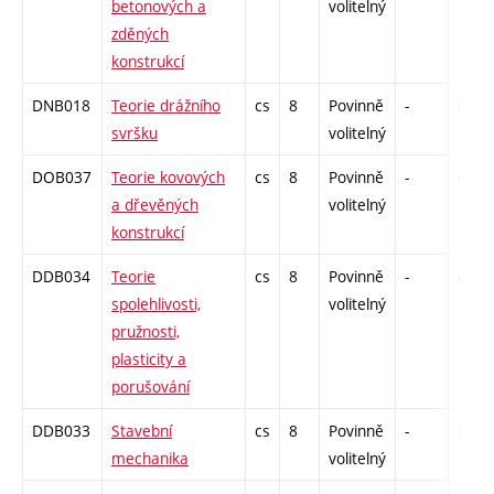
betonových a
volitelný
zděných
konstrukcí
DNB018
Teorie drážního
cs
8
Povinně
-
drzk
svršku
volitelný
DOB037
Teorie kovových
cs
8
Povinně
-
drzk
a dřevěných
volitelný
konstrukcí
DDB034
Teorie
cs
8
Povinně
-
drzk
spolehlivosti,
volitelný
pružnosti,
plasticity a
porušování
DDB033
Stavební
cs
8
Povinně
-
drzk
mechanika
volitelný