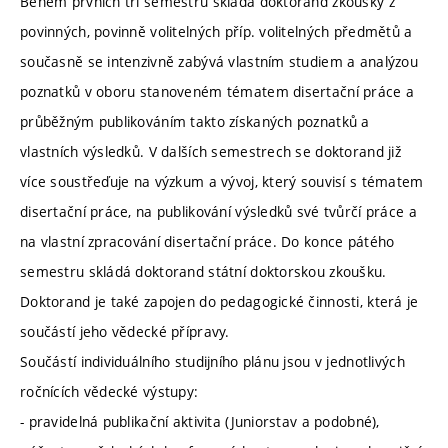
Během prvních tří semestrů skládá doktorand zkoušky z
povinných, povinně volitelných příp. volitelných předmětů a
současně se intenzivně zabývá vlastním studiem a analýzou
poznatků v oboru stanoveném tématem disertační práce a
průběžným publikováním takto získaných poznatků a
vlastních výsledků. V dalších semestrech se doktorand již
více soustřeďuje na výzkum a vývoj, který souvisí s tématem
disertační práce, na publikování výsledků své tvůrčí práce a
na vlastní zpracování disertační práce. Do konce pátého
semestru skládá doktorand státní doktorskou zkoušku.
Doktorand je také zapojen do pedagogické činnosti, která je
součástí jeho vědecké přípravy.
Součástí individuálního studijního plánu jsou v jednotlivých
ročnících vědecké výstupy:
- pravidelná publikační aktivita (Juniorstav a podobné),