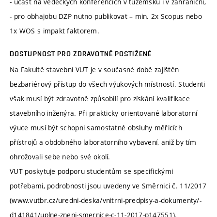
- účast na vědeckých konferencích v tuzemsku i v zahraniční,
- pro obhajobu DZP nutno publikovat – min. 2x Scopus nebo
1x WOS s impakt faktorem.
DOSTUPNOST PRO ZDRAVOTNĚ POSTIŽENÉ
Na Fakultě stavební VUT je v současné době zajištěn
bezbariérový přístup do všech výukových místností. Studenti
však musí být zdravotně způsobilí pro získání kvalifikace
stavebního inženýra. Při prakticky orientované laboratorní
výuce musí být schopni samostatné obsluhy měřicích
přístrojů a obdobného laboratorního vybavení, aniž by tím
ohrožovali sebe nebo své okolí.
VUT poskytuje podporu studentům se specifickými
potřebami, podrobnosti jsou uvedeny ve Směrnici č. 11/2017
(www.vutbr.cz/uredni-deska/vnitrni-predpisy-a-dokumenty/-
d141841/uplne-zneni-smernice-c-11-2017-p147551).