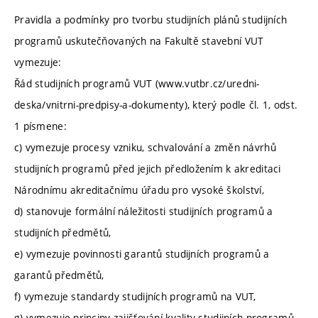
Pravidla a podmínky pro tvorbu studijních plánů studijních
programů uskutečňovaných na Fakultě stavební VUT
vymezuje:
Řád studijních programů VUT (www.vutbr.cz/uredni-
deska/vnitrni-predpisy-a-dokumenty), který podle čl. 1, odst.
1 písmene:
c) vymezuje procesy vzniku, schvalování a změn návrhů
studijních programů před jejich předložením k akreditaci
Národnímu akreditačnímu úřadu pro vysoké školství,
d) stanovuje formální náležitosti studijních programů a
studijních předmětů,
e) vymezuje povinnosti garantů studijních programů a
garantů předmětů,
f) vymezuje standardy studijních programů na VUT,
g) vymezuje principy zajišťování kvality studijních programů.