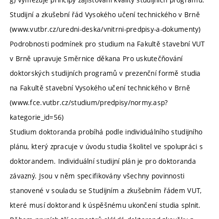
Studijní a zkušební řád Vysokého učení technického v Brně
(www.vutbr.cz/uredni-deska/vnitrni-predpisy-a-dokumenty)
Podrobnosti podmínek pro studium na Fakultě stavební VUT
v Brně upravuje Směrnice děkana Pro uskutečňování
doktorských studijních programů v prezenční formě studia
na Fakultě stavební Vysokého učení technického v Brně
(www.fce.vutbr.cz/studium/predpisy/normy.asp?
kategorie_id=56)
Studium doktoranda probíhá podle individuálního studijního
plánu, který zpracuje v úvodu studia školitel ve spolupráci s
doktorandem. Individuální studijní plán je pro doktoranda
závazný. Jsou v něm specifikovány všechny povinnosti
stanovené v souladu se Studijním a zkušebním řádem VUT,
které musí doktorand k úspěšnému ukončení studia splnit.