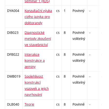
seminář 1 (KDS)
DYA004
Konzultační výuka
cs
1
Povinný
-
zá
cizího jazyka pro
doktorandy
DIB023
Diagnostické
cs
8
Povinně
-
drzk
metody zkoušení
volitelný
ve stavebnictví
DFB022
Interakce
cs
8
Povinně
-
drzk
konstrukce a
volitelný
zeminy
DMB019
Spolehlivost
cs
8
Povinně
-
drzk
konstrukcí
volitelný
vozovek a jejich
navrhování
DLB040
Teorie
cs
8
Povinně
-
drzk