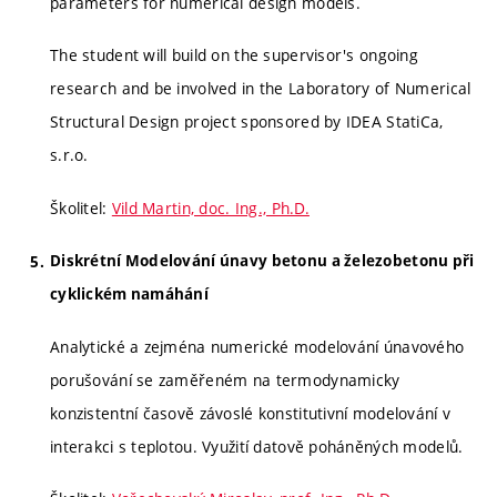
parameters for numerical design models.
The student will build on the supervisor's ongoing
research and be involved in the Laboratory of Numerical
Structural Design project sponsored by IDEA StatiCa,
s.r.o.
Školitel:
Vild Martin, doc. Ing., Ph.D.
Diskrétní Modelování únavy betonu a železobetonu při
cyklickém namáhání
Analytické a zejména numerické modelování únavového
porušování se zaměřeném na termodynamicky
konzistentní časově závoslé konstitutivní modelování v
interakci s teplotou. Využití datově poháněných modelů.