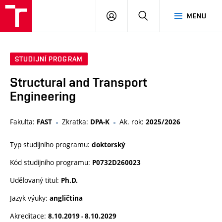
VUT
PŘIHLÁSIT
HLEDAT
MENU
SE
STUDIJNÍ PROGRAM
Structural and Transport
Engineering
Fakulta:
Zkratka:
Ak. rok:
FAST
DPA-K
2025/2026
Typ studijního programu:
doktorský
Kód studijního programu:
P0732D260023
Udělovaný titul:
Ph.D.
Jazyk výuky:
angličtina
Akreditace:
8.10.2019 - 8.10.2029