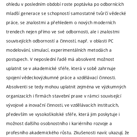
ohledu v posledním období roste poptávka po odbornících
mladší generace se schopností samostatné tvůrčí vědecké
práce, se znalostmi a přehledem o nových moderních
trendech nejen přímo ve své odbornosti, ale i znalostmi
souvisejících odborností a činností, např. v oblasti PC
modelování, simulací, experimentálních metodách a
postupech. V neposlední řadě má absolvent možnost
uplatnit se v akademické sféře, která v sobě zahrnuje
spojení vědeckovýzkumné práce a vzdělávací činnosti.
Absolventi se tedy mohou uplatnit zejména ve výzkumných
organizacích i firmách stavební praxe v rámci související
vývojové a inovační činnosti, ve vzdělávacích institucích,
především ve vysokoškolské sféře, která jim poskytuje i
možnost dalšího osobnostního i kariérního rozvoje a
profesního akademického růstu. Zkušenosti navíc ukazují, že