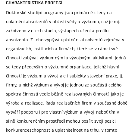
CHARAKTERISTIKA PROFESÍ
Doktorské studijní programy jsou primárně cíleny na
uplatnění absolventů v oblasti vědy a výzkumu, což je mj.
zakotveno v cílech studia, výstupech učení a profilu
absolventa. Z toho vyplývá uplatnění absolventů zejména v
organizacích, institucích a firmách, které se v rámci své
činnosti zabývají výzkumnými a vývojovými aktivitami. Jedná
se tedy především o výzkumné organizace, jejichž hlavní
činností je výzkum a vývoj, ale i subjekty stavební praxe, tj.
firmy, u nichž výzkum a vývoj je jednou ze součástí celého
spektra činností vedle běžně realizovaných činností, jako je
výroba a realizace. Řada realizačních firem v současné době
vytváří podporu i pro vlastní výzkum a vývoj, neboť tím v
silně konkurenčním prostředí mohou posílit svoji pozici,
konkurenceschopnost a uplatnitelnost na trhu. V tomto