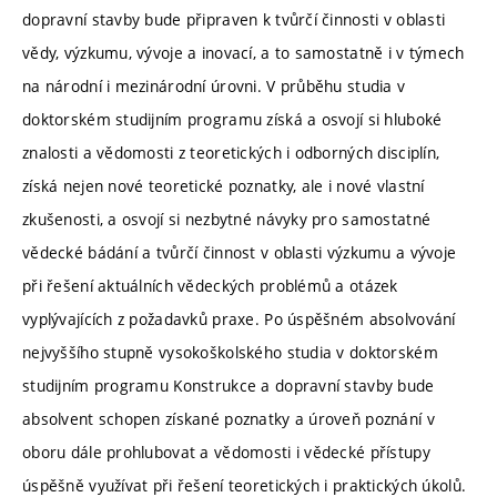
dopravní stavby bude připraven k tvůrčí činnosti v oblasti
vědy, výzkumu, vývoje a inovací, a to samostatně i v týmech
na národní i mezinárodní úrovni. V průběhu studia v
doktorském studijním programu získá a osvojí si hluboké
znalosti a vědomosti z teoretických i odborných disciplín,
získá nejen nové teoretické poznatky, ale i nové vlastní
zkušenosti, a osvojí si nezbytné návyky pro samostatné
vědecké bádání a tvůrčí činnost v oblasti výzkumu a vývoje
při řešení aktuálních vědeckých problémů a otázek
vyplývajících z požadavků praxe. Po úspěšném absolvování
nejvyššího stupně vysokoškolského studia v doktorském
studijním programu Konstrukce a dopravní stavby bude
absolvent schopen získané poznatky a úroveň poznání v
oboru dále prohlubovat a vědomosti i vědecké přístupy
úspěšně využívat při řešení teoretických i praktických úkolů.