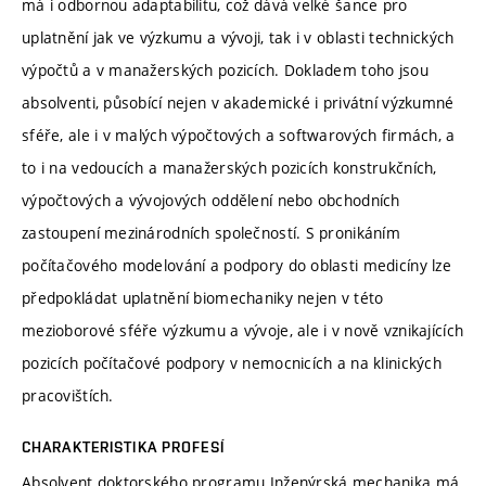
má i odbornou adaptabilitu, což dává velké šance pro
uplatnění jak ve výzkumu a vývoji, tak i v oblasti technických
výpočtů a v manažerských pozicích. Dokladem toho jsou
absolventi, působící nejen v akademické i privátní výzkumné
sféře, ale i v malých výpočtových a softwarových firmách, a
to i na vedoucích a manažerských pozicích konstrukčních,
výpočtových a vývojových oddělení nebo obchodních
zastoupení mezinárodních společností. S pronikáním
počítačového modelování a podpory do oblasti medicíny lze
předpokládat uplatnění biomechaniky nejen v této
mezioborové sféře výzkumu a vývoje, ale i v nově vznikajících
pozicích počítačové podpory v nemocnicích a na klinických
pracovištích.
CHARAKTERISTIKA PROFESÍ
Absolvent doktorského programu Inženýrská mechanika má