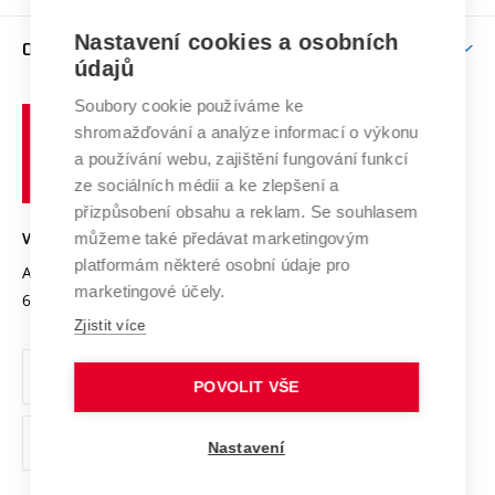
Podpora excelence
Závěrečné práce
Studium bez bariér
Zpracování osobních údajů uchazečů o studium
Firemní spolupráce
Mezinárodní vědecká rada
Nastavení cookies a osobních
O UNIVERZITĚ
Doktorské studium
Podpora podnikání
E-přihláška
údajů
Zahraniční spolupráce
Systém zajišťování kvality výzkumu
Profil univerzity
Spolupráce se školami
Soubory cookie používáme ke
Vysoké
Výzkumné infrastruktury
shromažďování a analýze informací o výkonu
Udržitelná univerzita
učení
Služby univerzity
Transfer znalostí
a používání webu, zajištění fungování funkcí
technické
Podnikavá univerzita / ContriBUTe
Mezinárodní dohody
ze sociálních médií a ke zlepšení a
Open Science
v
Bezpečná univerzita
přizpůsobení obsahu a reklam. Se souhlasem
Univerzitní sítě
Brně
Projekty
můžeme také předávat marketingovým
VYSOKÉ UČENÍ TECHNICKÉ V BRNĚ
Vyznamenání
platformám některé osobní údaje pro
Projekty ze strukturálních fondů
Antonínská 548/1
www.vut.cz
marketingové účely.
Organizační struktura
602 00 Brno
vut@vutbr.cz
Specifický výzkum
Zjistit více
Úřední deska
Ochrana osobních údajů
POVOLIT VŠE
(externí
Pracovní příležitosti
Nastavení
odkaz)
Podpora a rozvoj zaměstnanců a studujících