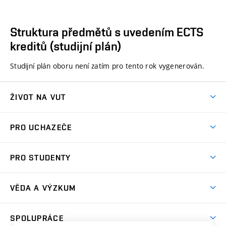
Struktura předmětů s uvedením ECTS
kreditů (studijní plán)
Studijní plán oboru není zatím pro tento rok vygenerován.
ŽIVOT NA VUT
Atmosféra VUT
PRO UCHAZEČE
Prostory školy
Proč na VUT
Koleje
PRO STUDENTY
Studijní programy
Stravování
Předměty
Studijní předpisy
Studium a stáže v zahraničí
Stipendia
Dny otevřených dveří
VĚDA A VÝZKUM
Sport na VUT
(externí
Studijní programy
Poplatky za studium
Uznání zahraničního vzdělání
Knihovny
Aktivity pro juniory
Studentský život
odkaz)
Věda a výzkum na VUT
Harmonogram akademického roku
Zpracování osobních údajů studentů
Sociální bezpečí
SPOLUPRÁCE
Celoživotní vzdělávání
Brno