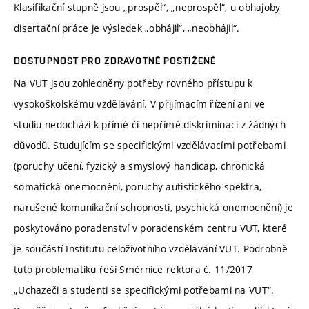
Klasifikační stupně jsou „prospěl“, „neprospěl“, u obhajoby
disertační práce je výsledek „obhájil“, „neobhájil“.
DOSTUPNOST PRO ZDRAVOTNĚ POSTIŽENÉ
Na VUT jsou zohledněny potřeby rovného přístupu k
vysokoškolskému vzdělávání. V přijímacím řízení ani ve
studiu nedochází k přímé či nepřímé diskriminaci z žádných
důvodů. Studujícím se specifickými vzdělávacími potřebami
(poruchy učení, fyzický a smyslový handicap, chronická
somatická onemocnění, poruchy autistického spektra,
narušené komunikační schopnosti, psychická onemocnění) je
poskytováno poradenství v poradenském centru VUT, které
je součástí Institutu celoživotního vzdělávání VUT. Podrobně
tuto problematiku řeší Směrnice rektora č. 11/2017
„Uchazeči a studenti se specifickými potřebami na VUT“.