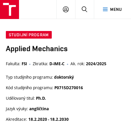
VUT
PŘIHLÁSIT
HLEDAT
MENU
SE
STUDIJNÍ PROGRAM
Applied Mechanics
Fakulta:
Zkratka:
Ak. rok:
FSI
D-IME-C
2024/2025
Typ studijního programu:
doktorský
Kód studijního programu:
P0715D270016
Udělovaný titul:
Ph.D.
Jazyk výuky:
angličtina
Akreditace:
18.2.2020 - 18.2.2030