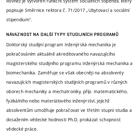
Rovněž je vytvořen funkční systém sociálních stipendií, který
popisuje Směrnice rektora č. 71/2017 „Ubytovací a sociální
stipendium“.
NÁVAZNOST NA DALŠÍ TYPY STUDIJNÍCH PROGRAMŮ
Doktorský studijní program Inženýrská mechanika je
pokračováním aktuálně akreditovaného navazujícího
magisterského studijního programu Inženýrská mechanika a
biomechanika. Zaměřuje se však obecněji na absolventy
navazujících magisterských studijních programů v různých
oborech mechaniky a mechatroniky, příp. matematického,
fyzikálního nebo materiálového inženýrství, jejichž
absolventům umožňuje pokračovat ve třetím stupni studia a
dosažením vědecké hodnosti Ph.D. prokázat schopnost
vědecké práce.