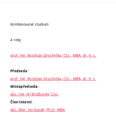
Kombinované studium
4 roky
prof. Ing. Rostislav Drochytka, CSc., MBA, dr. h. c.
:
Předseda
prof. Ing. Rostislav Drochytka, CSc., MBA, dr. h. c.
:
Místopředseda
doc. Ing. Jiří Bydžovský, CSc.
:
Člen interní
doc. Mgr. Ivo Kusák, Ph.D., MBA