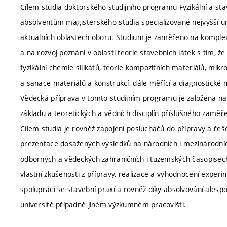
Cílem studia doktorského studijního programu Fyzikální a sta
absolventům magisterského studia specializované nejvyšší un
aktuálních oblastech oboru. Studium je zaměřeno na komple
a na rozvoj poznání v oblasti teorie stavebních látek s tím, že
fyzikální chemie silikátů, teorie kompozitních materiálů, mikro
a sanace materiálů a konstrukcí, dále měřící a diagnostické m
Vědecká příprava v tomto studijním programu je založena na 
základu a teoretických a vědních disciplín příslušného zaměře
Cílem studia je rovněž zapojení posluchačů do přípravy a ř
prezentace dosažených výsledků na národních i mezinárodníc
odborných a vědeckých zahraničních i tuzemských časopisech
vlastní zkušenosti z přípravy, realizace a vyhodnocení exper
spolupráci se stavební praxí a rovněž díky absolvování alespo
universitě případně jiném výzkumném pracovišti.