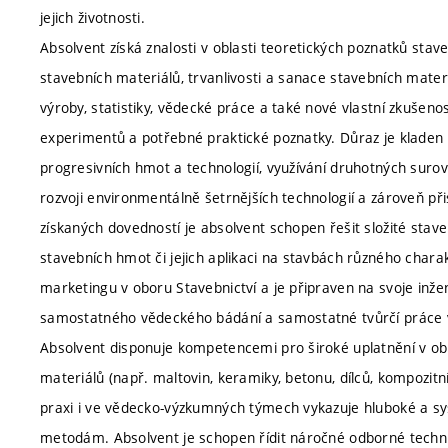
jejich životnosti.
Absolvent získá znalosti v oblasti teoretických poznatků stave
stavebních materiálů, trvanlivosti a sanace stavebních mater
výroby, statistiky, vědecké práce a také nové vlastní zkušeno
experimentů a potřebné praktické poznatky. Důraz je kladen 
progresivních hmot a technologií, využívání druhotných surovi
rozvoji environmentálně šetrnějších technologií a zároveň přis
získaných dovedností je absolvent schopen řešit složité st
stavebních hmot či jejich aplikaci na stavbách různého char
marketingu v oboru Stavebnictví a je připraven na svoje inž
samostatného vědeckého bádání a samostatné tvůrčí práce v
Absolvent disponuje kompetencemi pro široké uplatnění v ob
materiálů (např. maltovin, keramiky, betonu, dílců, kompozit
praxi i ve vědecko-výzkumných týmech vykazuje hluboké a sy
metodám. Absolvent je schopen řídit náročné odborné technick