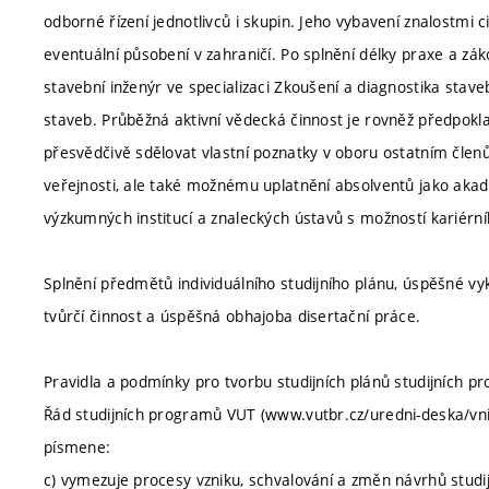
odborné řízení jednotlivců i skupin. Jeho vybavení znalostmi 
eventuální působení v zahraničí. Po splnění délky praxe a z
stavební inženýr ve specializaci Zkoušení a diagnostika stave
staveb. Průběžná aktivní vědecká činnost je rovněž předpok
přesvědčivě sdělovat vlastní poznatky v oboru ostatním člen
veřejnosti, ale také možnému uplatnění absolventů jako aka
výzkumných institucí a znaleckých ústavů s možností kariérní
Splnění předmětů individuálního studijního plánu, úspěšné vyk
tvůrčí činnost a úspěšná obhajoba disertační práce.
Pravidla a podmínky pro tvorbu studijních plánů studijních
Řád studijních programů VUT (www.vutbr.cz/uredni-deska/vnitr
písmene:
c) vymezuje procesy vzniku, schvalování a změn návrhů studi