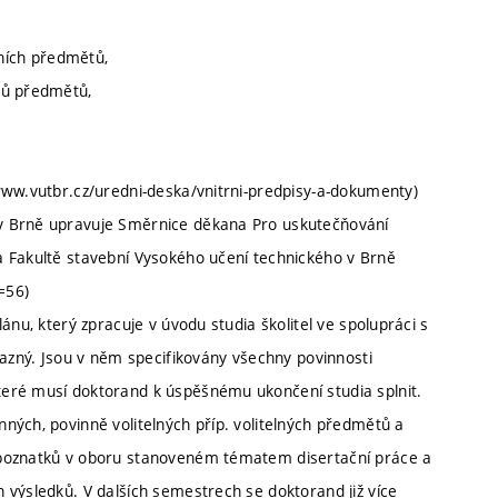
jních předmětů,
tů předmětů,
www.vutbr.cz/uredni-deska/vnitrni-predpisy-a-dokumenty)
v Brně upravuje Směrnice děkana Pro uskutečňování
a Fakultě stavební Vysokého učení technického v Brně
=56)
ánu, který zpracuje v úvodu studia školitel ve spolupráci s
vazný. Jsou v něm specifikovány všechny povinnosti
eré musí doktorand k úspěšnému ukončení studia splnit.
ných, povinně volitelných příp. volitelných předmětů a
 poznatků v oboru stanoveném tématem disertační práce a
 výsledků. V dalších semestrech se doktorand již více