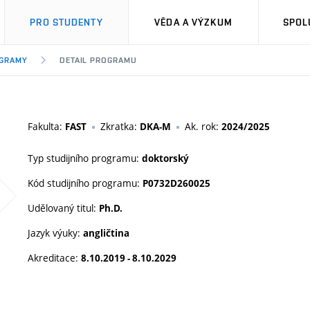
PRO STUDENTY
VĚDA A VÝZKUM
SPOL
OGRAMY
DETAIL PROGRAMU
Fakulta:
Zkratka:
Ak. rok:
FAST
DKA-M
2024/2025
Typ studijního programu:
doktorský
Kód studijního programu:
P0732D260025
Udělovaný titul:
Ph.D.
Jazyk výuky:
angličtina
Akreditace:
8.10.2019 - 8.10.2029