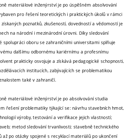
ebně materiálové inženýrství je po úspěšném absolvování
ybaven pro řešení teoretických i praktických úkolů v rámci
 získaných poznatků, zkušeností, dovedností a vědomostí je
mech na národní i mezinárodní úrovni. Díky sledování
ké spolupráci oboru se zahraničními universitami splňuje
 svému dalšímu odbornému kariérnímu a profesnímu
solvent prakticky osvojuje a získává pedagogické schopnosti,
dělávacích institucích, zabývajících se problematikou
znalostem také v zahraničí.
ně materiálové inženýrství je po absolvování studia
kém řešení problematiky týkající se: návrhu stavebních hmot,
nologií výroby, testování a verifikace jejich vlastností;
aveb; metod sledování trvanlivosti; stavebně technického
až po otázky spojené s recyklací materiálů po ukončení