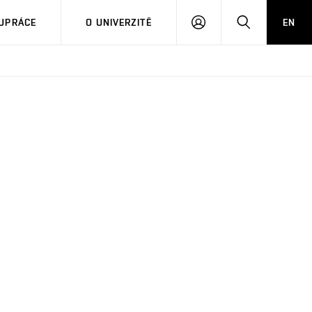
PŘIHLÁSIT
HLEDAT
UPRÁCE
O UNIVERZITĚ
EN
SE