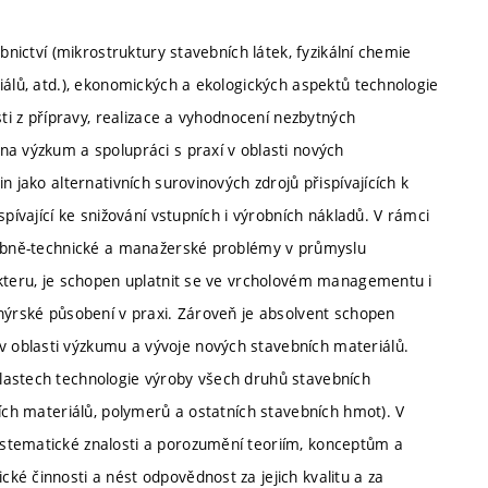
bnictví (mikrostruktury stavebních látek, fyzikální chemie
iálů, atd.), ekonomických a ekologických aspektů technologie
sti z přípravy, realizace a vyhodnocení nezbytných
na výzkum a spolupráci s praxí v oblasti nových
n jako alternativních surovinových zdrojů přispívajících k
pívající ke snižování vstupních i výrobních nákladů. V rámci
avebně-technické a manažerské problémy v průmyslu
akteru, je schopen uplatnit se ve vrcholovém managementu i
enýrské působení v praxi. Zároveň je absolvent schopen
 oblasti výzkumu a vývoje nových stavebních materiálů.
lastech technologie výroby všech druhů stavebních
ních materiálů, polymerů a ostatních stavebních hmot). V
stematické znalosti a porozumění teoriím, konceptům a
é činnosti a nést odpovědnost za jejich kvalitu a za