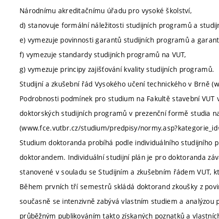
Národnímu akreditačnímu úřadu pro vysoké školství,
d) stanovuje formální náležitosti studijních programů a studi
e) vymezuje povinnosti garantů studijních programů a garan
f) vymezuje standardy studijních programů na VUT,
g) vymezuje principy zajišťování kvality studijních programů.
Studijní a zkušební řád Vysokého učení technického v Brně (
Podrobnosti podmínek pro studium na Fakultě stavební VUT 
doktorských studijních programů v prezenční formě studia n
(www.fce.vutbr.cz/studium/predpisy/normy.asp?kategorie_id
Studium doktoranda probíhá podle individuálního studijního pl
doktorandem. Individuální studijní plán je pro doktoranda zá
stanovené v souladu se Studijním a zkušebním řádem VUT, kt
Během prvních tří semestrů skládá doktorand zkoušky z povin
současně se intenzivně zabývá vlastním studiem a analýzou
průběžným publikováním takto získaných poznatků a vlastních