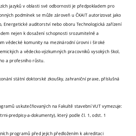
cizích jazyků v oblasti své odbornosti je předpokladem pro
ákonných podmínek se může zároveň u ČKAIT autorizovat jako
b, Energetické auditorství nebo oboru Technologická zařízení
ladem nejen k dosažení schopnosti srozumitelně a
ům vědecké komunity na mezinárodní úrovni i široké
demických a vědecko-výzkumných pracovníků vysokých škol,
ho a profesního růstu.
onání státní doktorské zkoušky, zahraniční praxe, příslušná
 programů uskutečňovaných na Fakultě stavební VUT vymezuje:
ni-predpisy-a-dokumenty), který podle čl. 1, odst. 1
jních programů před jejich předložením k akreditaci