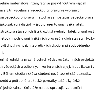
vebně materiálové inženýrství je poskytnout vynikajícím
iverzitní vzdělání a vědeckou přípravu ve vybraných
xní vědeckou přípravu, metodiku samostatné vědecké práce
 jako základní disciplíny jsou prezentovány fyzika látek,
struktura stavebních látek, užití stavebních látek, trvanlivost
etody, modelování fyzikálních procesů a úloh stavební fyziky.
zvládnutí výchozích teoretických disciplín přírodovědného
ní.
ešení národních a mezinárodních vědeckovýzkumných projektů,
h vědeckých a odborných konferencích a jejich publikování v
. Během studia získává student nové teoretické poznatky,
imentů a potřebné praktické poznatky také díky úzké
ň jedné zahraniční stáže na spolupracující zahraniční