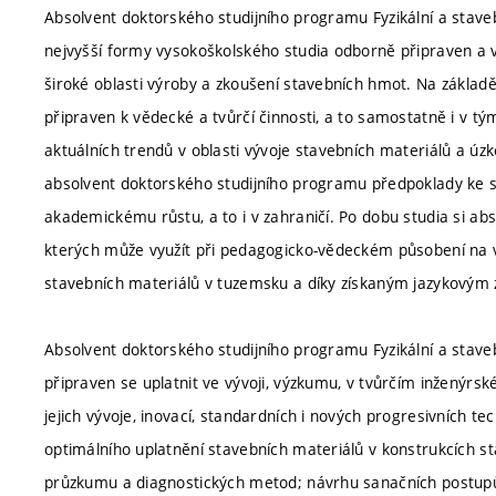
Absolvent doktorského studijního programu Fyzikální a stav
nejvyšší formy vysokoškolského studia odborně připraven a v
široké oblasti výroby a zkoušení stavebních hmot. Na základě
připraven k vědecké a tvůrčí činnosti, a to samostatně i v tý
aktuálních trendů v oblasti vývoje stavebních materiálů a úz
absolvent doktorského studijního programu předpoklady ke
akademickému růstu, a to i v zahraničí. Po dobu studia si ab
kterých může využít při pedagogicko-vědeckém působení na vz
stavebních materiálů v tuzemsku a díky získaným jazykovým 
Absolvent doktorského studijního programu Fyzikální a staveb
připraven se uplatnit ve vývoji, výzkumu, v tvůrčím inženýrs
jejich vývoje, inovací, standardních i nových progresivních tech
optimálního uplatnění stavebních materiálů v konstrukcích st
průzkumu a diagnostických metod; návrhu sanačních postupů 