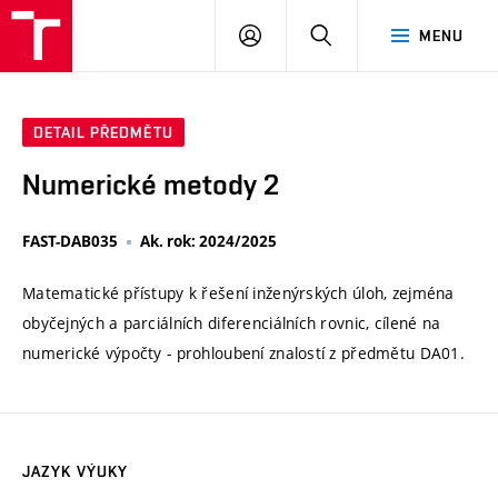
VUT
PŘIHLÁSIT
HLEDAT
MENU
SE
DETAIL PŘEDMĚTU
Numerické metody 2
FAST-DAB035
Ak. rok: 2024/2025
Matematické přístupy k řešení inženýrských úloh, zejména
obyčejných a parciálních diferenciálních rovnic, cílené na
numerické výpočty - prohloubení znalostí z předmětu DA01.
JAZYK VÝUKY