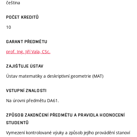
čeština
POČET KREDITŮ
10
GARANT PŘEDMĚTU
prof. Ing. Jiří Vala, CSc.
ZAJIŠŤUJE ÚSTAV
Ústav matematiky a deskriptivní geometrie (MAT)
VSTUPNÍ ZNALOSTI
Na úrovni předmětu DA61.
ZPŮSOB ZAKONČENÍ PŘEDMĚTU A PRAVIDLA HODNOCENÍ
STUDENTŮ
Vymezení kontrolované výuky a způsob jejího provádění stanoví