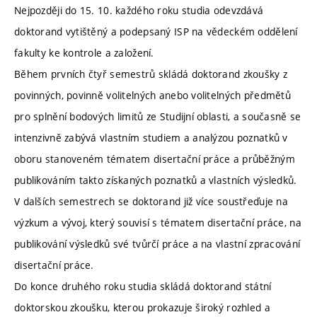
Nejpozději do 15. 10. každého roku studia odevzdává
doktorand vytištěný a podepsaný ISP na vědeckém oddělení
fakulty ke kontrole a založení.
Během prvních čtyř semestrů skládá doktorand zkoušky z
povinných, povinně volitelných anebo volitelných předmětů
pro splnění bodových limitů ze Studijní oblasti, a současně se
intenzivně zabývá vlastním studiem a analýzou poznatků v
oboru stanoveném tématem disertační práce a průběžným
publikováním takto získaných poznatků a vlastních výsledků.
V dalších semestrech se doktorand již více soustřeďuje na
výzkum a vývoj, který souvisí s tématem disertační práce, na
publikování výsledků své tvůrčí práce a na vlastní zpracování
disertační práce.
Do konce druhého roku studia skládá doktorand státní
doktorskou zkoušku, kterou prokazuje široký rozhled a