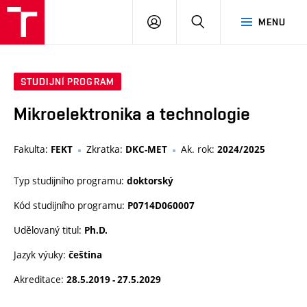
VUT
PŘIHLÁSIT
HLEDAT
MENU
SE
STUDIJNÍ PROGRAM
Mikroelektronika a technologie
Fakulta:
Zkratka:
Ak. rok:
FEKT
DKC-MET
2024/2025
Typ studijního programu:
doktorský
Kód studijního programu:
P0714D060007
Udělovaný titul:
Ph.D.
Jazyk výuky:
čeština
Akreditace:
28.5.2019 - 27.5.2029