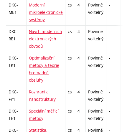
DKC-
Moderní
cs
4
Povinně
-
drzk
ME1
mikroelektronické
volitelný
systémy
DKC-
Návrh moderních
cs
4
Povinně
-
drzk
RE1
elektronických
volitelný
obvodů
DKC-
Optimalizační
cs
4
Povinně
-
drzk
TK1
metody a teorie
volitelný
hromadné
obsluhy
DKC-
Rozhraní a
cs
4
Povinně
-
drzk
FY1
nanostruktury
volitelný
DKC-
Speciální měřicí
cs
4
Povinně
-
drzk
TE1
metody
volitelný
DKC-
Statistika.
cs
4
Povinně
-
drzk