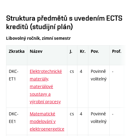
Struktura předmětů s uvedením ECTS
kreditů (studijní plán)
Libovolný ročník, zimní semestr
Zkratka
Název
J.
Kr.
Pov.
Prof.
Uk.
DKC-
Elektrotechnické
cs
4
Povinně
-
drzk
ET1
materiály,
volitelný
materiálové
soustavy a
výrobní procesy
DKC-
Matematické
cs
4
Povinně
-
drzk
EE1
modelování v
volitelný
elektroenergetice