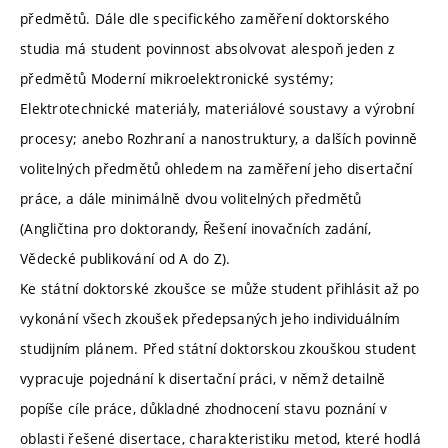
předmětů. Dále dle specifického zaměření doktorského
studia má student povinnost absolvovat alespoň jeden z
předmětů Moderní mikroelektronické systémy;
Elektrotechnické materiály, materiálové soustavy a výrobní
procesy; anebo Rozhraní a nanostruktury, a dalších povinně
volitelných předmětů ohledem na zaměření jeho disertační
práce, a dále minimálně dvou volitelných předmětů
(Angličtina pro doktorandy, Řešení inovačních zadání,
Vědecké publikování od A do Z).
Ke státní doktorské zkoušce se může student přihlásit až po
vykonání všech zkoušek předepsaných jeho individuálním
studijním plánem. Před státní doktorskou zkouškou student
vypracuje pojednání k disertační práci, v němž detailně
popíše cíle práce, důkladné zhodnocení stavu poznání v
oblasti řešené disertace, charakteristiku metod, které hodlá