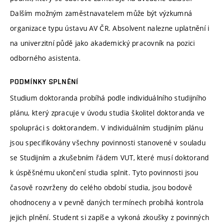
Dalším možným zaměstnavatelem může být výzkumná
organizace typu ústavu AV ČR. Absolvent nalezne uplatnění i
na univerzitní půdě jako akademický pracovník na pozici
odborného asistenta.
PODMÍNKY SPLNĚNÍ
Studium doktoranda probíhá podle individuálního studijního
plánu, který zpracuje v úvodu studia školitel doktoranda ve
spolupráci s doktorandem. V individuálním studijním plánu
jsou specifikovány všechny povinnosti stanovené v souladu
se Studijním a zkušebním řádem VUT, které musí doktorand
k úspěšnému ukončení studia splnit. Tyto povinnosti jsou
časově rozvrženy do celého období studia, jsou bodově
ohodnoceny a v pevně daných termínech probíhá kontrola
jejich plnění. Student si zapíše a vykoná zkoušky z povinných