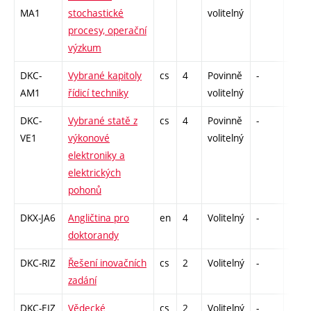
MA1
stochastické
volitelný
procesy, operační
výzkum
DKC-
Vybrané kapitoly
cs
4
Povinně
-
drzk
AM1
řídicí techniky
volitelný
DKC-
Vybrané statě z
cs
4
Povinně
-
drzk
VE1
výkonové
volitelný
elektroniky a
elektrických
pohonů
DKX-JA6
Angličtina pro
en
4
Volitelný
-
drzk
doktorandy
DKC-RIZ
Řešení inovačních
cs
2
Volitelný
-
drzk
zadání
DKC-EIZ
Vědecké
cs
2
Volitelný
-
drzk