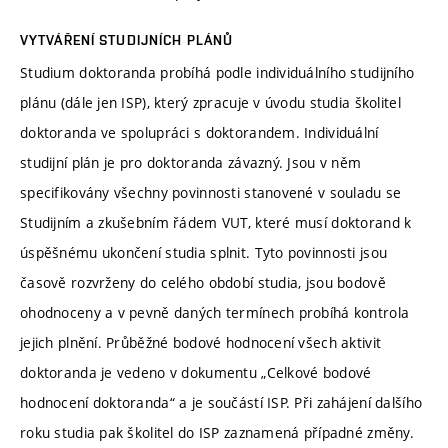
VYTVÁŘENÍ STUDIJNÍCH PLÁNŮ
Studium doktoranda probíhá podle individuálního studijního
plánu (dále jen ISP), který zpracuje v úvodu studia školitel
doktoranda ve spolupráci s doktorandem. Individuální
studijní plán je pro doktoranda závazný. Jsou v něm
specifikovány všechny povinnosti stanovené v souladu se
Studijním a zkušebním řádem VUT, které musí doktorand k
úspěšnému ukončení studia splnit. Tyto povinnosti jsou
časově rozvrženy do celého období studia, jsou bodově
ohodnoceny a v pevně daných termínech probíhá kontrola
jejich plnění. Průběžné bodové hodnocení všech aktivit
doktoranda je vedeno v dokumentu „Celkové bodové
hodnocení doktoranda“ a je součástí ISP. Při zahájení dalšího
roku studia pak školitel do ISP zaznamená případné změny.