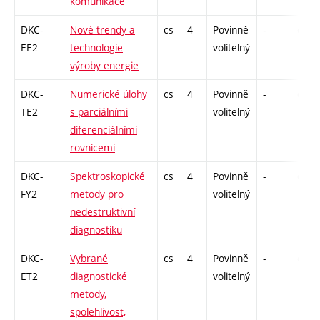
komunikace
DKC-
Nové trendy a
cs
4
Povinně
-
drzk
EE2
technologie
volitelný
výroby energie
DKC-
Numerické úlohy
cs
4
Povinně
-
drzk
TE2
s parciálními
volitelný
diferenciálními
rovnicemi
DKC-
Spektroskopické
cs
4
Povinně
-
drzk
FY2
metody pro
volitelný
nedestruktivní
diagnostiku
DKC-
Vybrané
cs
4
Povinně
-
drzk
ET2
diagnostické
volitelný
metody,
spolehlivost,