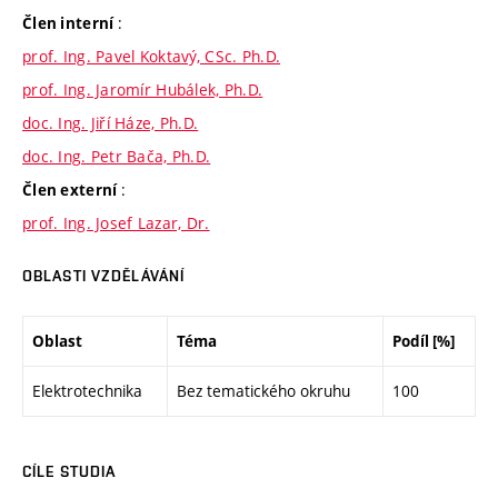
:
Člen interní
prof. Ing. Pavel Koktavý, CSc. Ph.D.
prof. Ing. Jaromír Hubálek, Ph.D.
doc. Ing. Jiří Háze, Ph.D.
doc. Ing. Petr Bača, Ph.D.
:
Člen externí
prof. Ing. Josef Lazar, Dr.
OBLASTI VZDĚLÁVÁNÍ
Oblast
Téma
Podíl [%]
Elektrotechnika
Bez tematického okruhu
100
CÍLE STUDIA