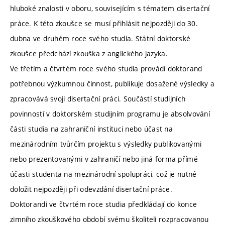
hluboké znalosti v oboru, souvisejícím s tématem disertační
práce. K této zkoušce se musí přihlásit nejpozději do 30.
dubna ve druhém roce svého studia. Státní doktorské
zkoušce předchází zkouška z anglického jazyka.
Ve třetím a čtvrtém roce svého studia provádí doktorand
potřebnou výzkumnou činnost, publikuje dosažené výsledky a
zpracovává svoji disertační práci. Součástí studijních
povinností v doktorském studijním programu je absolvování
části studia na zahraniční instituci nebo účast na
mezinárodním tvůrčím projektu s výsledky publikovanými
nebo prezentovanými v zahraničí nebo jiná forma přímé
účasti studenta na mezinárodní spolupráci, což je nutné
doložit nejpozději při odevzdání disertační práce.
Doktorandi ve čtvrtém roce studia předkládají do konce
zimního zkouškového období svému školiteli rozpracovanou