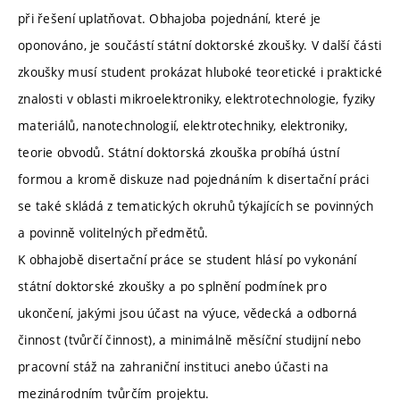
při řešení uplatňovat. Obhajoba pojednání, které je
oponováno, je součástí státní doktorské zkoušky. V další části
zkoušky musí student prokázat hluboké teoretické i praktické
znalosti v oblasti mikroelektroniky, elektrotechnologie, fyziky
materiálů, nanotechnologií, elektrotechniky, elektroniky,
teorie obvodů. Státní doktorská zkouška probíhá ústní
formou a kromě diskuze nad pojednáním k disertační práci
se také skládá z tematických okruhů týkajících se povinných
a povinně volitelných předmětů.
K obhajobě disertační práce se student hlásí po vykonání
státní doktorské zkoušky a po splnění podmínek pro
ukončení, jakými jsou účast na výuce, vědecká a odborná
činnost (tvůrčí činnost), a minimálně měsíční studijní nebo
pracovní stáž na zahraniční instituci anebo účasti na
mezinárodním tvůrčím projektu.