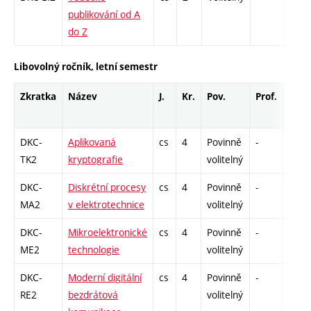
publikování od A
do Z
Libovolný ročník, letní semestr
Zkratka
Název
J.
Kr.
Pov.
Prof.
Uk.
DKC-
Aplikovaná
cs
4
Povinně
-
drzk
TK2
kryptografie
volitelný
DKC-
Diskrétní procesy
cs
4
Povinně
-
drzk
MA2
v elektrotechnice
volitelný
DKC-
Mikroelektronické
cs
4
Povinně
-
drzk
ME2
technologie
volitelný
DKC-
Moderní digitální
cs
4
Povinně
-
drzk
RE2
bezdrátová
volitelný