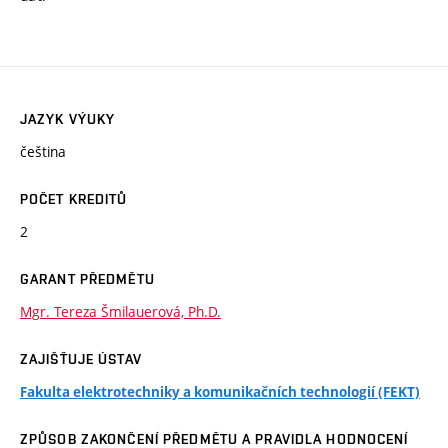
JAZYK VÝUKY
čeština
POČET KREDITŮ
2
GARANT PŘEDMĚTU
Mgr. Tereza Šmilauerová, Ph.D.
ZAJIŠŤUJE ÚSTAV
Fakulta elektrotechniky a komunikačních technologií (FEKT)
ZPŮSOB ZAKONČENÍ PŘEDMĚTU A PRAVIDLA HODNOCENÍ