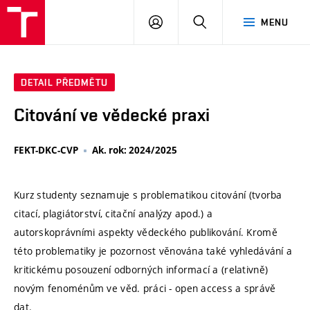
VUT
PŘIHLÁSIT
HLEDAT
MENU
SE
DETAIL PŘEDMĚTU
Citování ve vědecké praxi
FEKT-DKC-CVP
Ak. rok: 2024/2025
Kurz studenty seznamuje s problematikou citování (tvorba
citací, plagiátorství, citační analýzy apod.) a
autorskoprávními aspekty vědeckého publikování. Kromě
této problematiky je pozornost věnována také vyhledávání a
kritickému posouzení odborných informací a (relativně)
novým fenoménům ve věd. práci - open access a správě
dat.