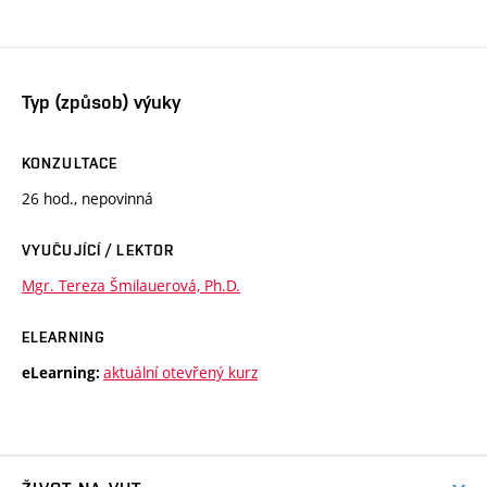
Typ (způsob) výuky
KONZULTACE
26 hod., nepovinná
VYUČUJÍCÍ / LEKTOR
Mgr. Tereza Šmilauerová, Ph.D.
ELEARNING
aktuální otevřený kurz
eLearning: